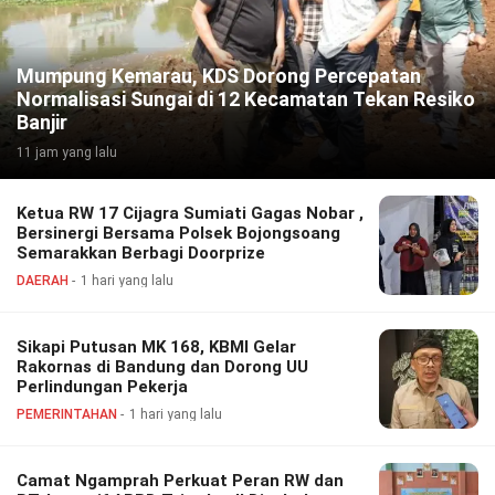
Mumpung Kemarau, KDS Dorong Percepatan
Normalisasi Sungai di 12 Kecamatan Tekan Resiko
Banjir
11 jam yang lalu
Ketua RW 17 Cijagra Sumiati Gagas Nobar ,
Bersinergi Bersama Polsek Bojongsoang
Semarakkan Berbagi Doorprize
DAERAH
1 hari yang lalu
Sikapi Putusan MK 168, KBMI Gelar
Rakornas di Bandung dan Dorong UU
Perlindungan Pekerja
PEMERINTAHAN
1 hari yang lalu
Camat Ngamprah Perkuat Peran RW dan