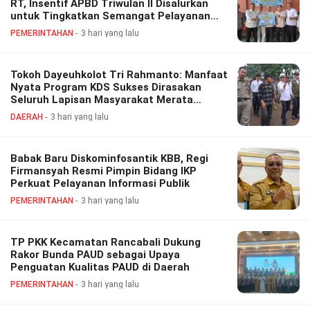
RT, Insentif APBD Triwulan II Disalurkan
untuk Tingkatkan Semangat Pelayanan
Masyarakat
PEMERINTAHAN
3 hari yang lalu
Tokoh Dayeuhkolot Tri Rahmanto: Manfaat
Nyata Program KDS Sukses Dirasakan
Seluruh Lapisan Masyarakat Merata
Sampai Pelosok.
DAERAH
3 hari yang lalu
Babak Baru Diskominfosantik KBB, Regi
Firmansyah Resmi Pimpin Bidang IKP
Perkuat Pelayanan Informasi Publik
PEMERINTAHAN
3 hari yang lalu
TP PKK Kecamatan Rancabali Dukung
Rakor Bunda PAUD sebagai Upaya
Penguatan Kualitas PAUD di Daerah
PEMERINTAHAN
3 hari yang lalu