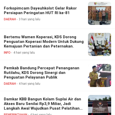
Forkopimcam Dayeuhkolot Gelar Rakor
Persiapan Peringatan HUT RI ke-81
DAERAH
3 hari yang lalu
Bertemu Wamen Koperasi, KDS Dorong
Penguatan Koperasi Modern Untuk Dukung
Kemajuan Pertanian dan Peternakan.
INFO
4 hari yang lalu
Pemkab Bandung Percepat Penanganan
Rutilahu, KDS Dorong Sinergi dan
Penguatan Pelayanan Publik
DAERAH
4 hari yang lalu
Damkar KBB Bangun Kolam Suplai Air dan
Akses Baru Senilai Rp3,9 Miliar, Jadi
Langkah Awal Wujudkan Pusat Pelatihan
Pemadam Modern
PEMERINTAHAN
4 hari yang lalu