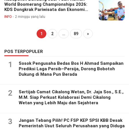
World Boomerang Championships 2026:
KDS Dongkrak Pariwisata dan Ekonomi
Daerah
INFO
2 minggu yang lalu
1
2
…
89
»
POS TERPOPULER
1
Sosok Pengusaha Bedas Bos H Ahmad Sampaikan
Prediksi Laga Persib–Persija, Dorong Bobotoh
Dukung di Mana Pun Berada
2
Sertijab Camat Cikalong Wetan, Dr. Jaja Sos., S.E.,
M.M. Siap Perkuat Kolaborasi Demi Cikalong
Wetan yang Lebih Maju dan Sejahtera
3
Jangan Tebang Pilih! PC FSP KEP SPSI KBB Desak
Pemerintah Usut Seluruh Perusahaan yang Diduga