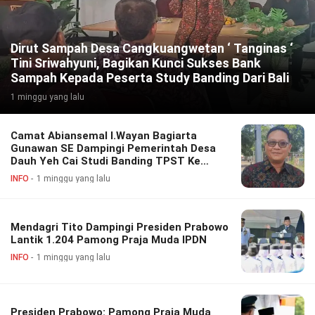
Dirut Sampah Desa Cangkuangwetan ‘ Tanginas ‘
Tini Sriwahyuni, Bagikan Kunci Sukses Bank
Sampah Kepada Peserta Study Banding Dari Bali
1 minggu yang lalu
Camat Abiansemal I.Wayan Bagiarta
Gunawan SE Dampingi Pemerintah Desa
Dauh Yeh Cai Studi Banding TPST Ke
Cangkuang Wetan Bandung.
INFO
1 minggu yang lalu
Mendagri Tito Dampingi Presiden Prabowo
Lantik 1.204 Pamong Praja Muda IPDN
INFO
1 minggu yang lalu
Presiden Prabowo: Pamong Praja Muda