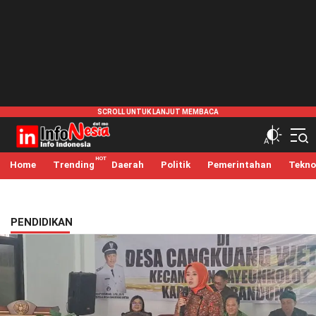
infonesia.me
Info Indonesia
Home
Trending
Daerah
Politik
Pemerintahan
Tekno
PENDIDIKAN