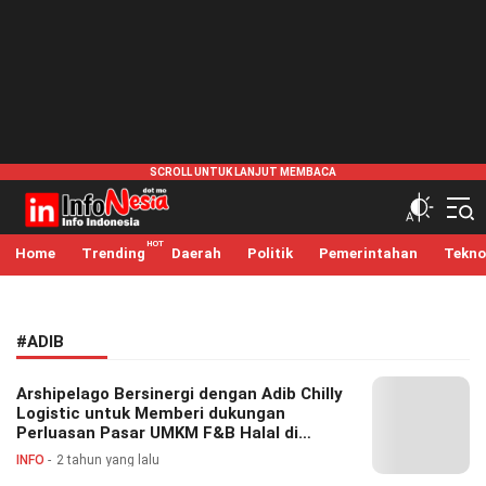
infonesia.me
Info Indonesia
Home
Trending
Daerah
Politik
Pemerintahan
Tekno
#ADIB
Arshipelago Bersinergi dengan Adib Chilly
Logistic untuk Memberi dukungan
Perluasan Pasar UMKM F&B Halal di
Seluruh Indonesia
INFO
2 tahun yang lalu