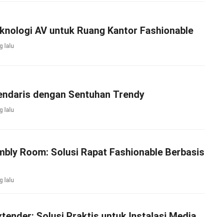
knologi AV untuk Ruang Kantor Fashionable
g lalu
gendaris dengan Sentuhan Trendy
g lalu
bly Room: Solusi Rapat Fashionable Berbasis
g lalu
xtender: Solusi Praktis untuk Instalasi Media