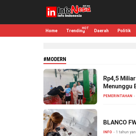
infonesia.me
Info Indonesia
Home
Trending
Daerah
Politik
#MODERN
Rp4,5 Milia
Menunggu E
PEMERINTAHAN
BLANCO FWD
INFO
1 tahun yan