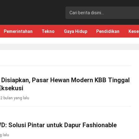
Pemerintahan
Tekno
Gaya Hidup
Pendidikan
Kese
r Disiapkan, Pasar Hewan Modern KBB Tinggal
ksekusi
2 bulan yang lalu
: Solusi Pintar untuk Dapur Fashionable
g lalu