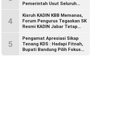
Pemerintah Usut Seluruh
Perusahaan yang Diduga
Langgar Hak Pekerja Pasca
Kisruh KADIN KBB Memanas,
4
Sidak KDM”
Forum Pengurus Tegaskan SK
Resmi KADIN Jabar Tetap
Sah, Desak KADIN Indonesia
Segera Bertindak
Pengamat Apresiasi Sikap
5
Tenang KDS : Hadapi Fitnah,
Bupati Bandung Pilih Fokus
Bekerja