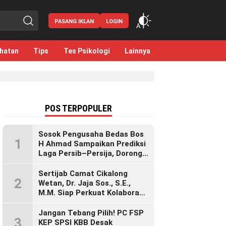
PASANG IKLAN
LOGIN
hatan
Tips
Tes Psikologi
Lainnya
POS TERPOPULER
Sosok Pengusaha Bedas Bos
1
H Ahmad Sampaikan Prediksi
Laga Persib–Persija, Dorong
Bobotoh Dukung di Mana Pun
Berada
Sertijab Camat Cikalong
2
Wetan, Dr. Jaja Sos., S.E.,
M.M. Siap Perkuat Kolaborasi
Demi Cikalong Wetan yang
Lebih Maju dan Sejahtera
Jangan Tebang Pilih! PC FSP
3
KEP SPSI KBB Desak