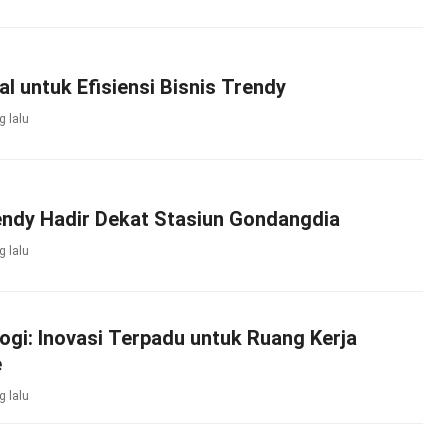
al untuk Efisiensi Bisnis Trendy
g lalu
endy Hadir Dekat Stasiun Gondangdia
g lalu
gi: Inovasi Terpadu untuk Ruang Kerja
e
g lalu