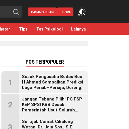
PASANG IKLAN
LOGIN
hatan
Tips
Tes Psikologi
Lainnya
POS TERPOPULER
Sosok Pengusaha Bedas Bos
1
H Ahmad Sampaikan Prediksi
Laga Persib–Persija, Dorong
Bobotoh Dukung di Mana Pun
Berada
Jangan Tebang Pilih! PC FSP
2
KEP SPSI KBB Desak
Pemerintah Usut Seluruh
Perusahaan yang Diduga
Langgar Hak Pekerja Pasca
Sertijab Camat Cikalong
3
Sidak KDM”
Wetan, Dr. Jaja Sos., S.E.,