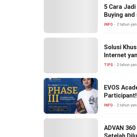
5 Cara Jadi
Buying and 
INFO
2 tahun yan
Solusi Khus
Internet ya
TIPS
2 tahun yan
EVOS Acade
Participant!
INFO
2 tahun yan
ADVAN 360 S
Setelah Dil