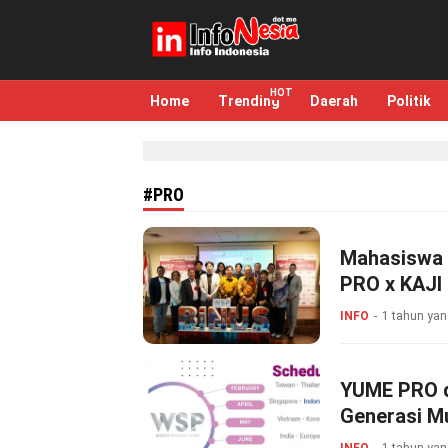
infonesia.me
Info Indonesia
Home
Trending
Daerah
Politik
#PRO
Mahasiswa 
PRO x KAJI 
INFO
1 tahun yan
YUME PRO d
Generasi M