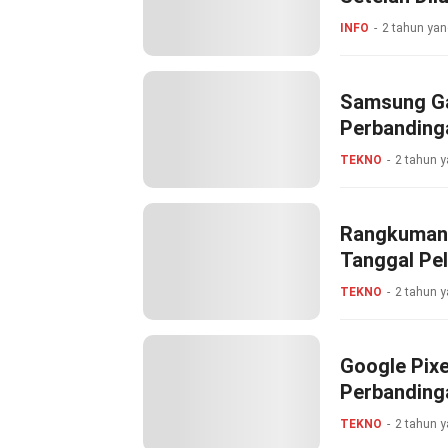
INFO
2 tahun yan
Samsung Gal
Perbandinga
TEKNO
2 tahun y
Rangkuman 
Tanggal Pel
5G, dan Lai
TEKNO
2 tahun y
Google Pixe
Perbandinga
TEKNO
2 tahun y