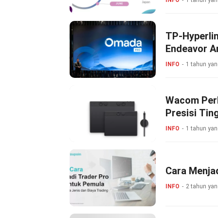
INFO
1 tahun yan
TP-Hyperli
Endeavor A
INFO
1 tahun yan
Wacom Perk
Presisi Tin
INFO
1 tahun yan
Cara Menjad
INFO
2 tahun yan