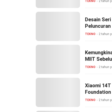
TEKNO
2 tahun y
Desain Ser
Peluncuran
TEKNO
2 tahun y
Kemungkina
MIIT Sebel
TEKNO
2 tahun y
Xiaomi 14T 
Foundation 
Secepatnya
TEKNO
2 tahun y