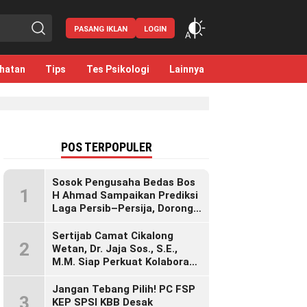
PASANG IKLAN
LOGIN
hatan
Tips
Tes Psikologi
Lainnya
POS TERPOPULER
Sosok Pengusaha Bedas Bos
1
H Ahmad Sampaikan Prediksi
Laga Persib–Persija, Dorong
Bobotoh Dukung di Mana Pun
Berada
Sertijab Camat Cikalong
2
Wetan, Dr. Jaja Sos., S.E.,
M.M. Siap Perkuat Kolaborasi
Demi Cikalong Wetan yang
Lebih Maju dan Sejahtera
Jangan Tebang Pilih! PC FSP
3
KEP SPSI KBB Desak