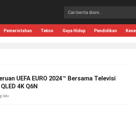
Pemerintahan
Tekno
Gaya Hidup
Pendidikan
Kese
eruan UEFA EURO 2024™ Bersama Televisi
 QLED 4K Q6N
g lalu