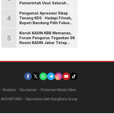
Pemerintah Usut Seluruh
Perusahaan yang Diduga
Langgar Hak Pekerja Pasca
Pengamat Apresiasi Sikap
4
Sidak KDM”
Tenang KDS : Hadapi Fitnah,
Bupati Bandung Pilih Fokus
Bekerja
Kisruh KADIN KBB Memanas,
5
Forum Pengurus Tegaskan SK
Resmi KADIN Jabar Tetap
Sah, Desak KADIN Indonesia
Segera Bertindak
Redaksi
Disclaimer
Pedoman Media Siber
A NUSANTARA – Diproduksi oleh BangBara Group