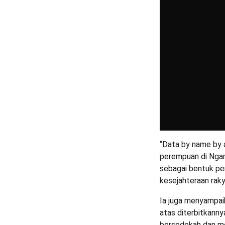
“Data by name by a
perempuan di Ngam
sebagai bentuk pe
kesejahteraan raky
Ia juga menyampai
atas diterbitkann
bersedekah dan me