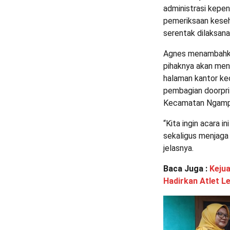
administrasi kepen
pemeriksaan keseha
serentak dilaksan
Agnes menambahka
pihaknya akan meng
halaman kantor kec
pembagian doorpriz
Kecamatan Ngamp
“Kita ingin acara in
sekaligus menjaga
jelasnya.
Baca Juga :
Kejua
Hadirkan Atlet L