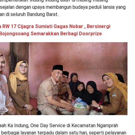
i sejalan dengan upaya membangun budaya peduli lansia yang
kan di seluruh Bandung Barat.
 RW 17 Cijagra Sumiati Gagas Nobar , Bersinergi
Bojongsoang Semarakkan Berbagi Doorprize
aah Ka Indung, One Day Service di Kecamatan Ngamprah
berbagai layanan terpadu dalam satu hari, seperti pelayanan