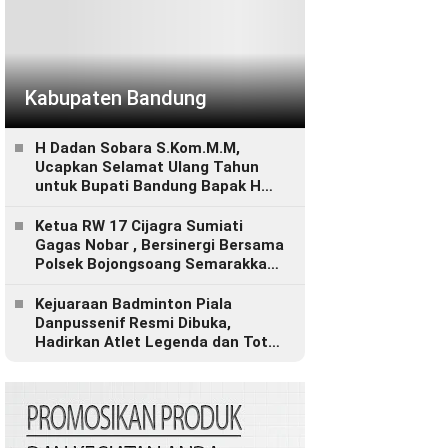
Kabupaten Bandung
H Dadan Sobara S.Kom.M.M,
Ucapkan Selamat Ulang Tahun
untuk Bupati Bandung Bapak H
Dadang Supriatna
Ketua RW 17 Cijagra Sumiati
Gagas Nobar , Bersinergi Bersama
Polsek Bojongsoang Semarakkan
Berbagi Doorprize
Kejuaraan Badminton Piala
Danpussenif Resmi Dibuka,
Hadirkan Atlet Legenda dan Total
Hadiah Rp280 Juta