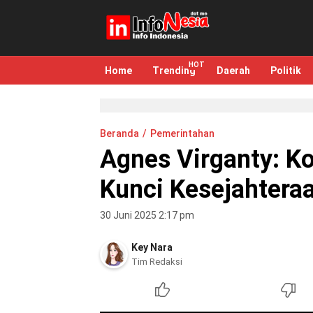
infonesia.me
Info Indonesia
Home
Trending
Daerah
Politik
Beranda
Pemerintahan
Agnes Virganty: Ko
Kunci Kesejahteraa
30 Juni 2025 2:17 pm
Key Nara
Tim Redaksi