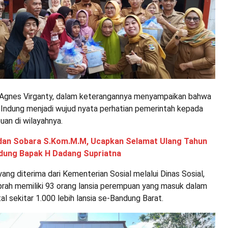
Agnes Virganty, dalam keterangannya menyampaikan bahwa
Indung menjadi wujud nyata perhatian pemerintah kepada
uan di wilayahnya.
dan Sobara S.Kom.M.M, Ucapkan Selamat Ulang Tahun
ndung Bapak H Dadang Supriatna
ang diterima dari Kementerian Sosial melalui Dinas Sosial,
ah memiliki 93 orang lansia perempuan yang masuk dalam
tal sekitar 1.000 lebih lansia se-Bandung Barat.