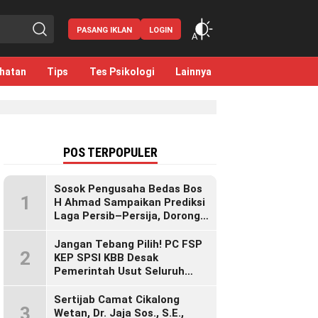
PASANG IKLAN
LOGIN
hatan
Tips
Tes Psikologi
Lainnya
POS TERPOPULER
Sosok Pengusaha Bedas Bos
1
H Ahmad Sampaikan Prediksi
Laga Persib–Persija, Dorong
Bobotoh Dukung di Mana Pun
Berada
Jangan Tebang Pilih! PC FSP
2
KEP SPSI KBB Desak
Pemerintah Usut Seluruh
Perusahaan yang Diduga
Langgar Hak Pekerja Pasca
Sertijab Camat Cikalong
3
Sidak KDM”
Wetan, Dr. Jaja Sos., S.E.,