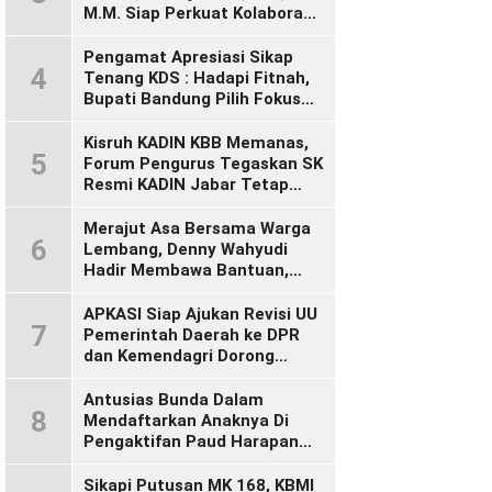
M.M. Siap Perkuat Kolaborasi
Demi Cikalong Wetan yang
Lebih Maju dan Sejahtera
Pengamat Apresiasi Sikap
4
Tenang KDS : Hadapi Fitnah,
Bupati Bandung Pilih Fokus
Bekerja
Kisruh KADIN KBB Memanas,
5
Forum Pengurus Tegaskan SK
Resmi KADIN Jabar Tetap
Sah, Desak KADIN Indonesia
Segera Bertindak
Merajut Asa Bersama Warga
6
Lembang, Denny Wahyudi
Hadir Membawa Bantuan,
Mengawal PIP, dan
Menyalakan Semangat
APKASI Siap Ajukan Revisi UU
7
Generasi Muda
Pemerintah Daerah ke DPR
dan Kemendagri Dorong
Penyempurnaan UU Otonomi
Daerah
Antusias Bunda Dalam
8
Mendaftarkan Anaknya Di
Pengaktifan Paud Harapan
Bunda 09 Desa Wangunsari
Sikapi Putusan MK 168, KBMI