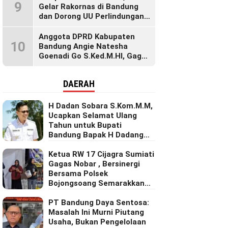
9
Gelar Rakornas di Bandung
dan Dorong UU Perlindungan
Pekerja
Anggota DPRD Kabupaten
10
Bandung Angie Natesha
Goenadi Go S.Ked.M.HI, Gagas
Gerakan Masyarakat Sehat
Lewat Agenda Senam Pagi
DAERAH
H Dadan Sobara S.Kom.M.M,
Ucapkan Selamat Ulang
Tahun untuk Bupati
Bandung Bapak H Dadang
Supriatna
Ketua RW 17 Cijagra Sumiati
Gagas Nobar , Bersinergi
Bersama Polsek
Bojongsoang Semarakkan
Berbagi Doorprize
PT Bandung Daya Sentosa:
Masalah Ini Murni Piutang
Usaha, Bukan Pengelolaan