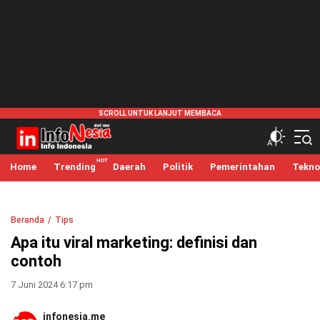
infonesia.me
Info Indonesia
Home
Trending
Daerah
Politik
Pemerintahan
Tekno
Beranda
Tips
Apa itu viral marketing: definisi dan
contoh
7 Juni 2024 6:17 pm
infonesia.me