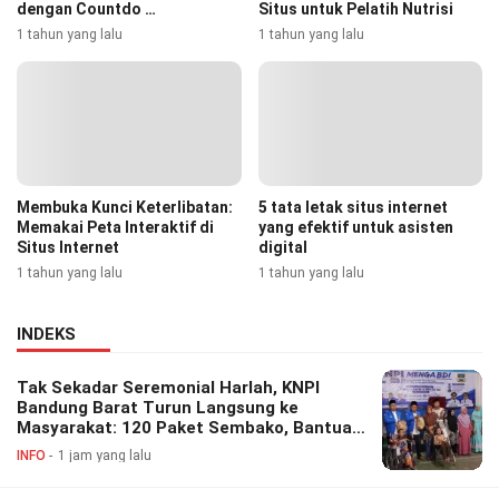
dengan Countdo …
Situs untuk Pelatih Nutrisi
1 tahun yang lalu
1 tahun yang lalu
Membuka Kunci Keterlibatan:
5 tata letak situs internet
Memakai Peta Interaktif di
yang efektif untuk asisten
Situs Internet
digital
1 tahun yang lalu
1 tahun yang lalu
INDEKS
Tak Sekadar Seremonial Harlah, KNPI
Bandung Barat Turun Langsung ke
Masyarakat: 120 Paket Sembako, Bantuan
Disabilitas hingga Layanan Kesehatan
INFO
1 jam yang lalu
Gratis