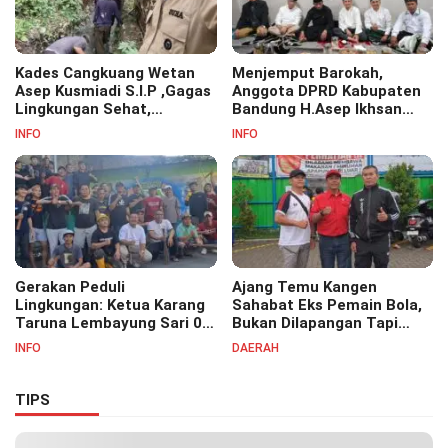
Kades Cangkuang Wetan
Menjemput Barokah,
Asep Kusmiadi S.I.P ,Gagas
Anggota DPRD Kabupaten
Lingkungan Sehat,
Bandung H.Asep Ikhsan
Bersihkan Saluran Air di RW
S.Pd.M.M Hadiri Haul Akbar
INFO
INFO
07
Masyayikh Pondok
Pesantren Cipasung.
Gerakan Peduli
Ajang Temu Kangen
Lingkungan: Ketua Karang
Sahabat Eks Pemain Bola,
Taruna Lembayung Sari 09
Bukan Dilapangan Tapi
Irvan Permana Ajak
Ditongkrongan
INFO
DAERAH
Ciptakan Lingkungan Asri
dan Nyaman
TIPS