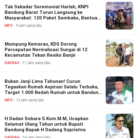
Tak Sekadar Seremonial Harlah, KNPI
Bandung Barat Turun Langsung ke
Masyarakat: 120 Paket Sembako, Bantuan
Disabilitas hingga Layanan Kesehatan
INFO
9 jam yang lalu
Gratis
Mumpung Kemarau, KDS Dorong
Percepatan Normalisasi Sungai di 12
Kecamatan Tekan Resiko Banjir
DAERAH
11 jam yang lalu
Bukan Janji Lima Tahunan! Cucun
Tegaskan Rumah Aspirasi Selalu Terbuka,
Target 1.000 Bedah Rumah untuk Bandung
Barat
INFO
13 jam yang lalu
H Dadan Sobara S.Kom.M.M, Ucapkan
Selamat Ulang Tahun untuk Bupati
Bandung Bapak H Dadang Supriatna
DAERAH
16 jam yang lalu