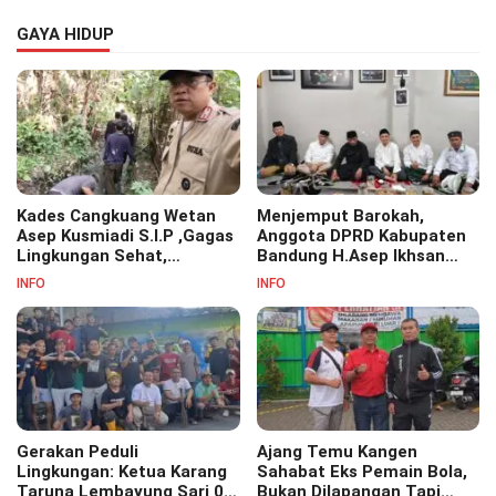
GAYA HIDUP
Kades Cangkuang Wetan
Menjemput Barokah,
Asep Kusmiadi S.I.P ,Gagas
Anggota DPRD Kabupaten
Lingkungan Sehat,
Bandung H.Asep Ikhsan
Bersihkan Saluran Air di RW
S.Pd.M.M Hadiri Haul Akbar
INFO
INFO
07
Masyayikh Pondok
Pesantren Cipasung.
Gerakan Peduli
Ajang Temu Kangen
Lingkungan: Ketua Karang
Sahabat Eks Pemain Bola,
Taruna Lembayung Sari 09
Bukan Dilapangan Tapi