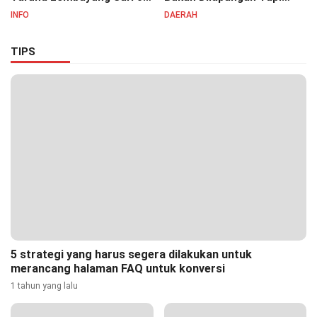
Irvan Permana Ajak
Ditongkrongan
INFO
DAERAH
Ciptakan Lingkungan Asri
dan Nyaman
TIPS
5 strategi yang harus segera dilakukan untuk
merancang halaman FAQ untuk konversi
1 tahun yang lalu