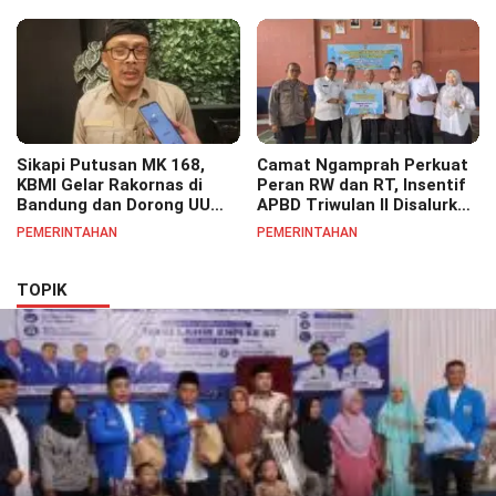
Banjir
Berbagi Doorprize
Sikapi Putusan MK 168,
Camat Ngamprah Perkuat
KBMI Gelar Rakornas di
Peran RW dan RT, Insentif
Bandung dan Dorong UU
APBD Triwulan II Disalurkan
Perlindungan Pekerja
untuk Tingkatkan
PEMERINTAHAN
PEMERINTAHAN
Semangat Pelayanan
Masyarakat
TOPIK