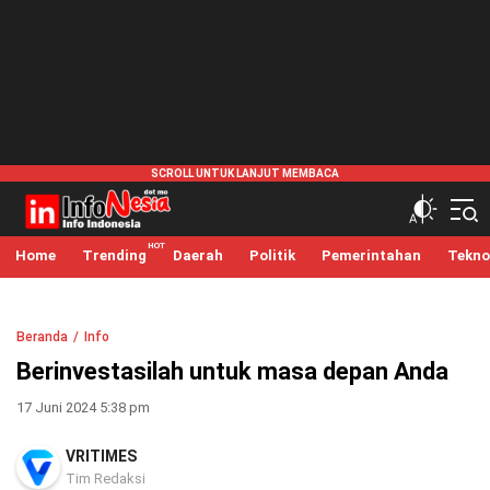
infonesia.me
Info Indonesia
Home
Trending
Daerah
Politik
Pemerintahan
Tekno
Beranda
Info
Berinvestasilah untuk masa depan Anda
17 Juni 2024 5:38 pm
VRITIMES
Tim Redaksi