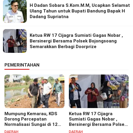
H Dadan Sobara S.Kom.M.M, Ucapkan Selamat
Ulang Tahun untuk Bupati Bandung Bapak H
Dadang Supriatna
Ketua RW 17 Cijagra Sumiati Gagas Nobar ,
Bersinergi Bersama Polsek Bojongsoang
Semarakkan Berbagi Doorprize
PEMERINTAHAN
Mumpung Kemarau, KDS
Ketua RW 17 Cijagra
Dorong Percepatan
Sumiati Gagas Nobar ,
Normalisasi Sungai di 12
Bersinergi Bersama Polsek
Kecamatan Tekan Resiko
Bojongsoang Semarakkan
DAERAH
DAERAH