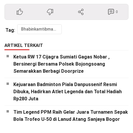
0
Bhabinkamtibmas Polsek Dayeuh Kolot Bripka Ujang Kodar laksanakan Pengamanan Turnamen Ping Pong Citeureup Cup"
Tag:
ARTIKEL TERKAIT
Ketua RW 17 Cijagra Sumiati Gagas Nobar ,
Bersinergi Bersama Polsek Bojongsoang
Semarakkan Berbagi Doorprize
Kejuaraan Badminton Piala Danpussenif Resmi
Dibuka, Hadirkan Atlet Legenda dan Total Hadiah
Rp280 Juta
Tim Legend PPM Raih Gelar Juara Turnamen Sepak
Bola Trofeo U-50 di Lanud Atang Sanjaya Bogor