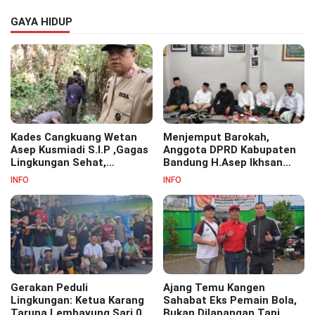
GAYA HIDUP
Kades Cangkuang Wetan
Menjemput Barokah,
Asep Kusmiadi S.I.P ,Gagas
Anggota DPRD Kabupaten
Lingkungan Sehat,
Bandung H.Asep Ikhsan
Bersihkan Saluran Air di RW
S.Pd.M.M Hadiri Haul Akbar
INFO
INFO
07
Masyayikh Pondok
Pesantren Cipasung.
Gerakan Peduli
Ajang Temu Kangen
Lingkungan: Ketua Karang
Sahabat Eks Pemain Bola,
Taruna Lembayung Sari 09
Bukan Dilapangan Tapi