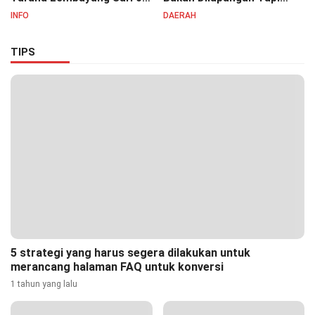
Irvan Permana Ajak
Ditongkrongan
INFO
DAERAH
Ciptakan Lingkungan Asri
dan Nyaman
TIPS
5 strategi yang harus segera dilakukan untuk
merancang halaman FAQ untuk konversi
1 tahun yang lalu