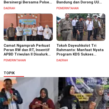
Bersinergi Bersama Polsek
Bandung dan Dorong UU
Bojongsoang Semarakkan
Perlindungan Pekerja
DAERAH
PEMERINTAHAN
Berbagi Doorprize
Camat Ngamprah Perkuat
Tokoh Dayeuhkolot Tri
Peran RW dan RT, Insentif
Rahmanto: Manfaat Nyata
APBD Triwulan II Disalurkan
Program KDS Sukses
untuk Tingkatkan
Dirasakan Seluruh Lapisan
PEMERINTAHAN
DAERAH
Semangat Pelayanan
Masyarakat Merata
Masyarakat
Sampai Pelosok.
TOPIK