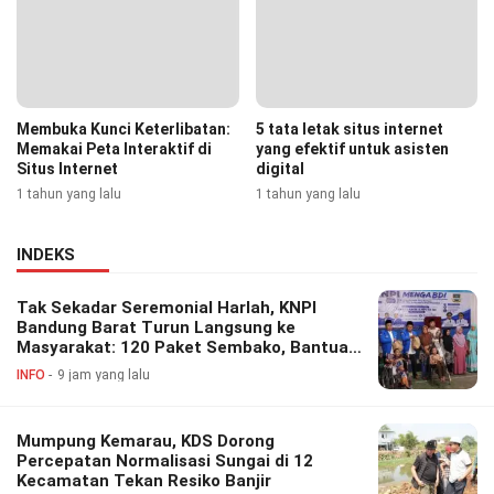
Membuka Kunci Keterlibatan:
5 tata letak situs internet
Memakai Peta Interaktif di
yang efektif untuk asisten
Situs Internet
digital
1 tahun yang lalu
1 tahun yang lalu
INDEKS
Tak Sekadar Seremonial Harlah, KNPI
Bandung Barat Turun Langsung ke
Masyarakat: 120 Paket Sembako, Bantuan
Disabilitas hingga Layanan Kesehatan
INFO
9 jam yang lalu
Gratis
Mumpung Kemarau, KDS Dorong
Percepatan Normalisasi Sungai di 12
Kecamatan Tekan Resiko Banjir