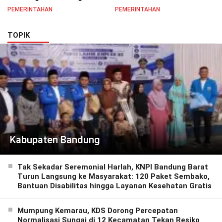
Perlindungan Pekerja
untuk Tingkatkan
PEMERINTAHAN
PEMERINTAHAN
Semangat Pelayanan
Masyarakat
TOPIK
Kabupaten Bandung
Tak Sekadar Seremonial Harlah, KNPI Bandung Barat
Turun Langsung ke Masyarakat: 120 Paket Sembako,
Bantuan Disabilitas hingga Layanan Kesehatan Gratis
Mumpung Kemarau, KDS Dorong Percepatan
Normalisasi Sungai di 12 Kecamatan Tekan Resiko