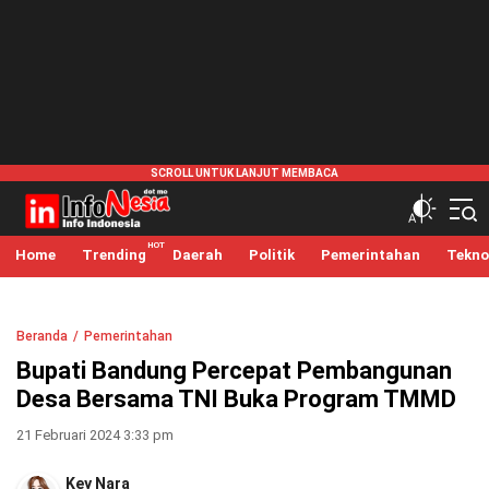
infonesia.me
Info Indonesia
Home
Trending
Daerah
Politik
Pemerintahan
Tekno
Beranda
Pemerintahan
Bupati Bandung Percepat Pembangunan
Desa Bersama TNI Buka Program TMMD
21 Februari 2024 3:33 pm
Key Nara