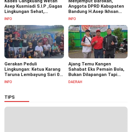
Kades Cangkuang Wetan
Menjemput Barokah,
Asep Kusmiadi S.I.P ,Gagas
Anggota DPRD Kabupaten
Lingkungan Sehat,
Bandung H.Asep Ikhsan
Bersihkan Saluran Air di RW
S.Pd.M.M Hadiri Haul Akbar
INFO
INFO
07
Masyayikh Pondok
Pesantren Cipasung.
Gerakan Peduli
Ajang Temu Kangen
Lingkungan: Ketua Karang
Sahabat Eks Pemain Bola,
Taruna Lembayung Sari 09
Bukan Dilapangan Tapi
Irvan Permana Ajak
Ditongkrongan
INFO
DAERAH
Ciptakan Lingkungan Asri
dan Nyaman
TIPS