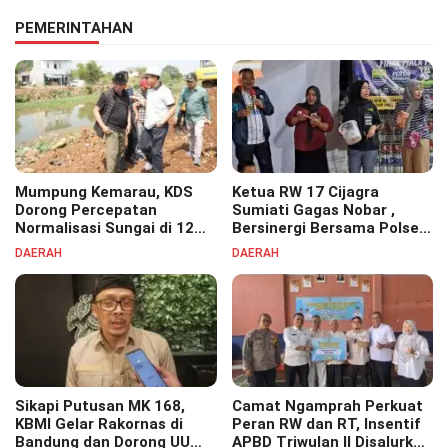
PEMERINTAHAN
Mumpung Kemarau, KDS
Ketua RW 17 Cijagra
Dorong Percepatan
Sumiati Gagas Nobar ,
Normalisasi Sungai di 12
Bersinergi Bersama Polsek
Kecamatan Tekan Resiko
Bojongsoang Semarakkan
DAERAH
DAERAH
Banjir
Berbagi Doorprize
Sikapi Putusan MK 168,
Camat Ngamprah Perkuat
KBMI Gelar Rakornas di
Peran RW dan RT, Insentif
Bandung dan Dorong UU
APBD Triwulan II Disalurkan