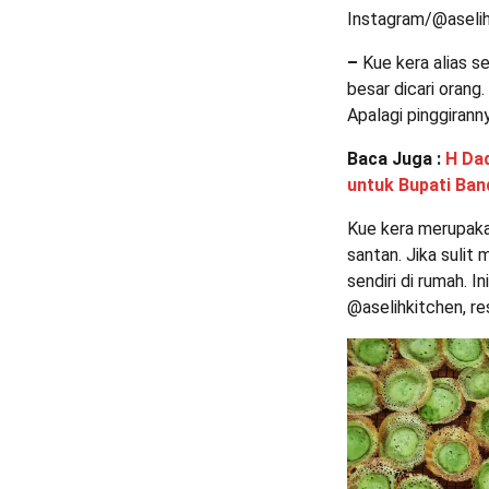
Instagram/@aseli
–
Kue kera alias s
besar dicari orang.
Apalagi pinggirann
Baca Juga :
H Da
untuk Bupati Ba
Kue kera merupaka
santan. Jika suli
sendiri di rumah. In
@aselihkitchen, re