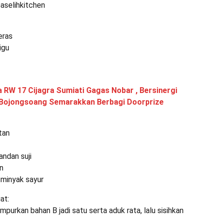
aselihkitchen
eras
igu
 RW 17 Cijagra Sumiati Gagas Nobar , Bersinergi
Bojongsoang Semarakkan Berbagi Doorprize
tan
ndan suji
an
minyak sayur
at:
purkan bahan B jadi satu serta aduk rata, lalu sisihkan