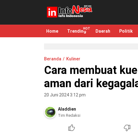
infonesia.me
Info Indonesia
Home
Trending
Daerah
Politik
Beranda
Kuliner
Cara membuat kue 
aman dari kegagal
20 Juni 2024 3:12 pm
Aladdien
Tim Redaksi