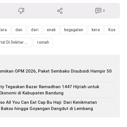
0
Cara
dan
dari
enak
kegagalan
kera
Kue
Portal Di Sekitar Kita
rumah
smikan OPM 2026, Paket Sembako Disubsidi Hampir 50
ty Tegaskan Bazar Ramadhan 1447 Hijriah untuk
Ekonomi di Kabupaten Bandung
kso All You Can Eat Cap Bu Haji: Dari Kenikmatan
Bakso hingga Goyangan Dangdut di Lembang