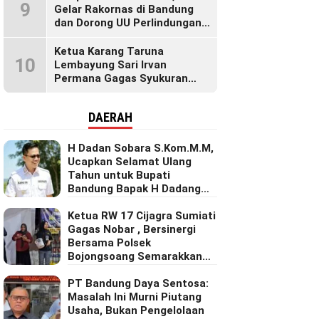
9
Gelar Rakornas di Bandung
dan Dorong UU Perlindungan
Pekerja
Ketua Karang Taruna
10
Lembayung Sari Irvan
Permana Gagas Syukuran
Makan Liwet Bersama Warga
Bojong Citepus Penuh Dengan
DAERAH
Kebersamaan.
H Dadan Sobara S.Kom.M.M,
Ucapkan Selamat Ulang
Tahun untuk Bupati
Bandung Bapak H Dadang
Supriatna
Ketua RW 17 Cijagra Sumiati
Gagas Nobar , Bersinergi
Bersama Polsek
Bojongsoang Semarakkan
Berbagi Doorprize
PT Bandung Daya Sentosa:
Masalah Ini Murni Piutang
Usaha, Bukan Pengelolaan