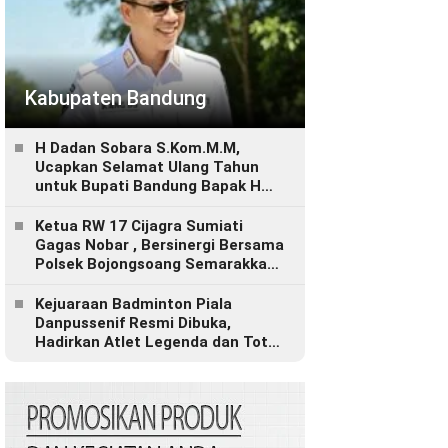
Kabupaten Bandung
H Dadan Sobara S.Kom.M.M,
Ucapkan Selamat Ulang Tahun
untuk Bupati Bandung Bapak H
Dadang Supriatna
Ketua RW 17 Cijagra Sumiati
Gagas Nobar , Bersinergi Bersama
Polsek Bojongsoang Semarakkan
Berbagi Doorprize
Kejuaraan Badminton Piala
Danpussenif Resmi Dibuka,
Hadirkan Atlet Legenda dan Total
Hadiah Rp280 Juta