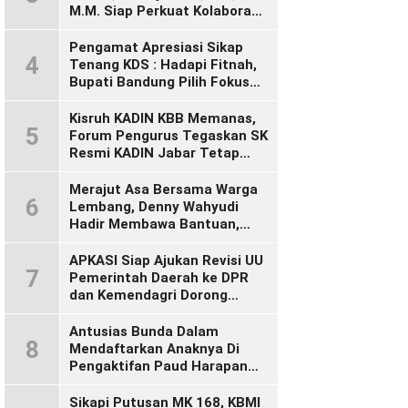
M.M. Siap Perkuat Kolaborasi
Demi Cikalong Wetan yang
Lebih Maju dan Sejahtera
Pengamat Apresiasi Sikap
4
Tenang KDS : Hadapi Fitnah,
Bupati Bandung Pilih Fokus
Bekerja
Kisruh KADIN KBB Memanas,
5
Forum Pengurus Tegaskan SK
Resmi KADIN Jabar Tetap
Sah, Desak KADIN Indonesia
Segera Bertindak
Merajut Asa Bersama Warga
6
Lembang, Denny Wahyudi
Hadir Membawa Bantuan,
Mengawal PIP, dan
Menyalakan Semangat
APKASI Siap Ajukan Revisi UU
7
Generasi Muda
Pemerintah Daerah ke DPR
dan Kemendagri Dorong
Penyempurnaan UU Otonomi
Daerah
Antusias Bunda Dalam
8
Mendaftarkan Anaknya Di
Pengaktifan Paud Harapan
Bunda 09 Desa Wangunsari
Sikapi Putusan MK 168, KBMI