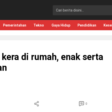
Pemerintahan
Tekno
Gaya Hidup
Pendidikan
Kese
kera di rumah, enak serta
an
0