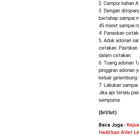
2. Campur bahan A s
3. Dengan ditopan
bertahap sampai me
45 menit sampai ra
4. Panaskan cetak
5. Aduk adonan sa
cetakan. Pastikan
dalam cetakan.
6. Tuang adonan 1
pinggiran adonan 
keluar gelembung 
7. Lakukan sampai 
Jika api terlalu p
sempurna.
(brl/lut)
Baca Juga :
Kejua
Hadirkan Atlet L