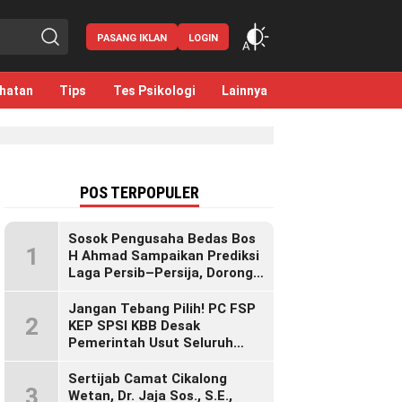
PASANG IKLAN
LOGIN
hatan
Tips
Tes Psikologi
Lainnya
POS TERPOPULER
Sosok Pengusaha Bedas Bos
1
H Ahmad Sampaikan Prediksi
Laga Persib–Persija, Dorong
Bobotoh Dukung di Mana Pun
Berada
Jangan Tebang Pilih! PC FSP
2
KEP SPSI KBB Desak
Pemerintah Usut Seluruh
Perusahaan yang Diduga
Langgar Hak Pekerja Pasca
Sertijab Camat Cikalong
3
Sidak KDM”
Wetan, Dr. Jaja Sos., S.E.,