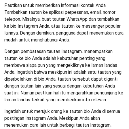
Pastikan untuk memberikan informasi kontak Anda.
Tambahkan tautan ke aplikasi perpesanan, email, nomor
telepon. Misalnya, buat tautan WhatsApp dan tambahkan
ke bio Instagram Anda, atau tautan ke messenger populer
lainnya. Dengan demikian, pengguna dapat menemukan cara
mudah untuk menghubungi Anda.
Dengan pembatasan tautan Instagram, menempatkan
tautan ke bio Anda adalah kebutuhan penting yang
membawa siapa pun yang mengekliknya ke laman landas
Anda. Ingatlah bahwa meskipun ini adalah satu tautan yang
diperbolehkan di bio Anda, tautan tersebut dapat diganti
dengan tautan lain yang sesuai dengan kebutuhan Anda
saat ini. Namun pastikan hal itu mengarahkan pengunjung ke
laman landas terkait yang memberikan info relevan.
Ingatlah untuk merujuk orang ke tautan bio Anda di semua
postingan Instagram Anda. Meskipun Anda akan
menemukan cara lain untuk berbagi tautan Instagram,