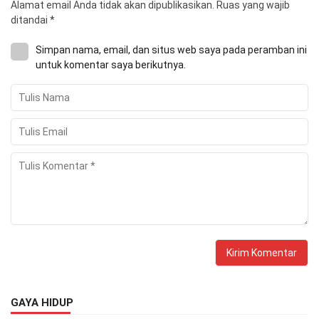
Alamat email Anda tidak akan dipublikasikan.
Ruas yang wajib
ditandai
*
Simpan nama, email, dan situs web saya pada peramban ini
untuk komentar saya berikutnya.
GAYA HIDUP