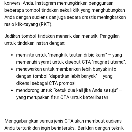
konversi Anda. Instagram memungkinkan penggunaan
beberapa tombol tindakan sekali klik yang menghubungkan
Anda dengan audiens dan juga secara drastis meningkatkan
rasio klik-tayang (RKT).
Jadikan tombol tindakan menarik dan menarik. Panggilan
untuk tindakan instan dengan:
meminta untuk “mengklik tautan di bio kami” – yang
memenuhi syarat untuk disebut CTA “magnet utama”.
menawarkan untuk memberikan lebih banyak info
dengan tombol “dapatkan lebih banyak” – yang
dikenal sebagai CTA promosi
mendorong untuk “ketuk dua kali jika Anda setuju” –
yang merupakan fitur CTA untuk keterlibatan
Menggabungkan semua jenis CTA akan membuat audiens
Anda tertarik dan ingin berinteraksi. Beriklan dengan teknik