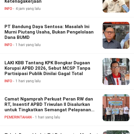
Ketenagakerjaan
INFO
4 jam yang lalu
PT Bandung Daya Sentosa: Masalah Ini
Murni Piutang Usaha, Bukan Pengelolaan
Dana BUMD
INFO
1 hari yang lalu
LAKI KBB Tantang KPK Bongkar Dugaan
Korupsi APBD 2026, Sebut MCSP Tanpa
Partisipasi Publik Dinilai Gagal Total
INFO
1 hari yang lalu
Camat Ngamprah Perkuat Peran RW dan
RT, Insentif APBD Triwulan II Disalurkan
untuk Tingkatkan Semangat Pelayanan
Masyarakat
PEMERINTAHAN
1 hari yang lalu