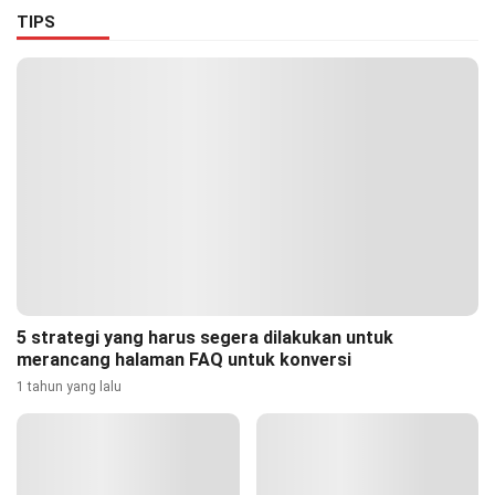
TIPS
5 strategi yang harus segera dilakukan untuk
merancang halaman FAQ untuk konversi
1 tahun yang lalu