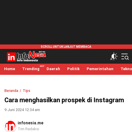
infonesia.me
Info Indonesia
Home
Trending
Daerah
Politik
Pemerintahan
Tekno
Beranda
Tips
Cara menghasilkan prospek di Instagram
9 Juni 2024 12:34 am
infonesia.me
Tim Redaksi