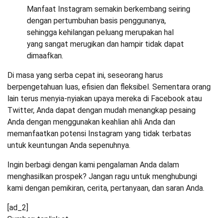
Manfaat Instagram semakin berkembang seiring
dengan pertumbuhan basis penggunanya,
sehingga kehilangan peluang merupakan hal
yang sangat merugikan dan hampir tidak dapat
dimaafkan.
Di masa yang serba cepat ini, seseorang harus
berpengetahuan luas, efisien dan fleksibel. Sementara orang
lain terus menyia-nyiakan upaya mereka di Facebook atau
Twitter, Anda dapat dengan mudah menangkap pesaing
Anda dengan menggunakan keahlian ahli Anda dan
memanfaatkan potensi Instagram yang tidak terbatas
untuk keuntungan Anda sepenuhnya.
Ingin berbagi dengan kami pengalaman Anda dalam
menghasilkan prospek? Jangan ragu untuk menghubungi
kami dengan pemikiran, cerita, pertanyaan, dan saran Anda.
[ad_2]