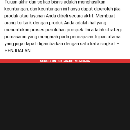
Tujuan akhir dari setiap bisnis adalah menghasilkan
keuntungan, dan keuntungan ini hanya dapat diperoleh jika
produk atau layanan Anda dibeli secara aktif. Membuat
orang tertarik dengan produk Anda adalah hal yang
menentukan proses perolehan prospek. Ini adalah strategi
pemasaran yang mengarah pada pencapaian tujuan utama
yang juga dapat digambarkan dengan satu kata singkat –
PENJUALAN.