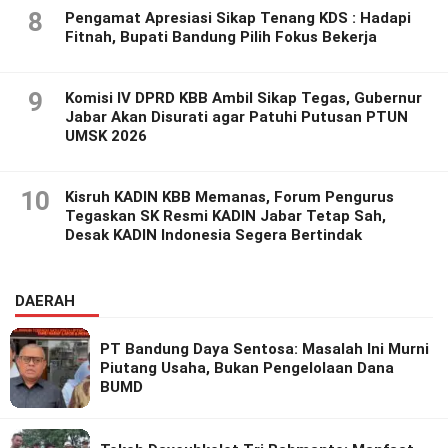
8
Pengamat Apresiasi Sikap Tenang KDS : Hadapi
Fitnah, Bupati Bandung Pilih Fokus Bekerja
9
Komisi IV DPRD KBB Ambil Sikap Tegas, Gubernur
Jabar Akan Disurati agar Patuhi Putusan PTUN
UMSK 2026
10
Kisruh KADIN KBB Memanas, Forum Pengurus
Tegaskan SK Resmi KADIN Jabar Tetap Sah,
Desak KADIN Indonesia Segera Bertindak
DAERAH
PT Bandung Daya Sentosa: Masalah Ini Murni
Piutang Usaha, Bukan Pengelolaan Dana
BUMD