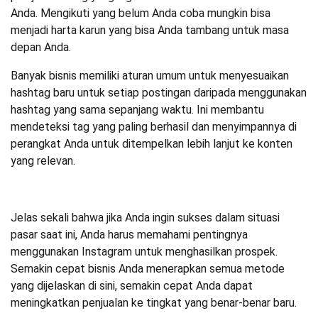
Anda. Mengikuti yang belum Anda coba mungkin bisa
menjadi harta karun yang bisa Anda tambang untuk masa
depan Anda.
Banyak bisnis memiliki aturan umum untuk menyesuaikan
hashtag baru untuk setiap postingan daripada menggunakan
hashtag yang sama sepanjang waktu. Ini membantu
mendeteksi tag yang paling berhasil dan menyimpannya di
perangkat Anda untuk ditempelkan lebih lanjut ke konten
yang relevan.
Jelas sekali bahwa jika Anda ingin sukses dalam situasi
pasar saat ini, Anda harus memahami pentingnya
menggunakan Instagram untuk menghasilkan prospek.
Semakin cepat bisnis Anda menerapkan semua metode
yang dijelaskan di sini, semakin cepat Anda dapat
meningkatkan penjualan ke tingkat yang benar-benar baru.