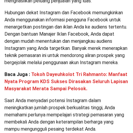
menghasilkan peluang penjualan yang luas.
Hubungan dekat Instagram dan Facebook memungkinkan
Anda menggunakan informasi pengguna Facebook untuk
menargetkan postingan dan iklan Anda ke audiens tertentu.
Dengan bantuan Manajer Iklan Facebook, Anda dapat
dengan mudah menentukan dan menjangkau audiens
Instagram yang Anda targetkan. Banyak merek menerapkan
teknik pemasaran ini untuk mendorong aliran prospek yang
bergejolak melalui penggunaan akun Instagram mereka.
Baca Juga :
Tokoh Dayeuhkolot Tri Rahmanto: Manfaat
Nyata Program KDS Sukses Dirasakan Seluruh Lapisan
Masyarakat Merata Sampai Pelosok.
Saat Anda menyadari potensi Instagram dalam
meningkatkan jumlah prospek berkualitas tinggi, Anda
memahami perlunya mempelajari strategi pemasaran yang
membekali Anda dengan keterampilan berharga yang
mampu mengungguli pesaing terdekat Anda.