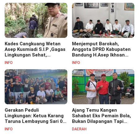
Kades Cangkuang Wetan
Menjemput Barokah,
Asep Kusmiadi S.I.P ,Gagas
Anggota DPRD Kabupaten
Lingkungan Sehat,
Bandung H.Asep Ikhsan
Bersihkan Saluran Air di RW
S.Pd.M.M Hadiri Haul Akbar
INFO
INFO
07
Masyayikh Pondok
Pesantren Cipasung.
Gerakan Peduli
Ajang Temu Kangen
Lingkungan: Ketua Karang
Sahabat Eks Pemain Bola,
Taruna Lembayung Sari 09
Bukan Dilapangan Tapi
Irvan Permana Ajak
Ditongkrongan
INFO
DAERAH
Ciptakan Lingkungan Asri
dan Nyaman