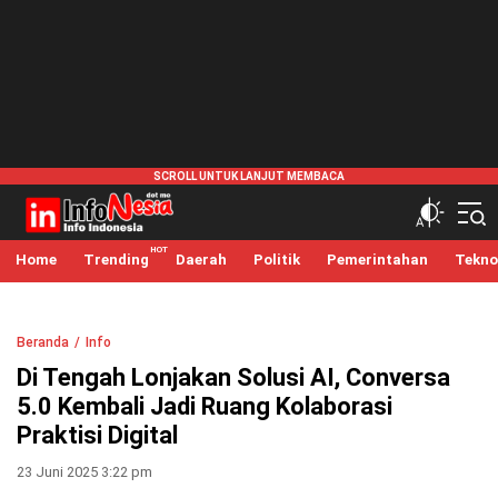
infonesia.me
Info Indonesia
Home
Trending
Daerah
Politik
Pemerintahan
Tekno
Beranda
Info
Di Tengah Lonjakan Solusi AI, Conversa
5.0 Kembali Jadi Ruang Kolaborasi
Praktisi Digital
23 Juni 2025 3:22 pm