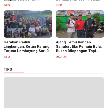
Bersihkan Saluran Air di RW
S.Pd.M.M Hadiri Haul Akbar
INFO
INFO
07
Masyayikh Pondok
Pesantren Cipasung.
Gerakan Peduli
Ajang Temu Kangen
Lingkungan: Ketua Karang
Sahabat Eks Pemain Bola,
Taruna Lembayung Sari 09
Bukan Dilapangan Tapi
Irvan Permana Ajak
Ditongkrongan
INFO
DAERAH
Ciptakan Lingkungan Asri
dan Nyaman
TIPS