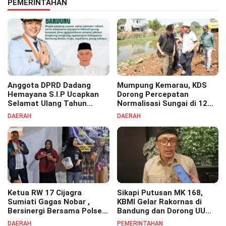
PEMERINTAHAN
Anggota DPRD Dadang
Mumpung Kemarau, KDS
Hemayana S.I.P Ucapkan
Dorong Percepatan
Selamat Ulang Tahun
Normalisasi Sungai di 12
untuk Bupati Bandung
Kecamatan Tekan Resiko
DAERAH
DAERAH
Bapak H. Dadang Supriatna
Banjir
Ketua RW 17 Cijagra
Sikapi Putusan MK 168,
Sumiati Gagas Nobar ,
KBMI Gelar Rakornas di
Bersinergi Bersama Polsek
Bandung dan Dorong UU
Bojongsoang Semarakkan
Perlindungan Pekerja
DAERAH
PEMERINTAHAN