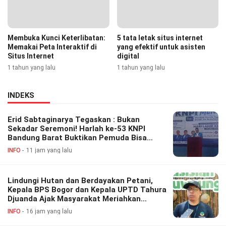
Membuka Kunci Keterlibatan:
5 tata letak situs internet
Memakai Peta Interaktif di
yang efektif untuk asisten
Situs Internet
digital
1 tahun yang lalu
1 tahun yang lalu
INDEKS
Erid Sabtaginarya Tegaskan : Bukan
Sekadar Seremoni! Harlah ke-53 KNPI
Bandung Barat Buktikan Pemuda Bisa
Berdaya, Inovatif dan Berkontribusi
INFO
11 jam yang lalu
Lindungi Hutan dan Berdayakan Petani,
Kepala BPS Bogor dan Kepala UPTD Tahura
Djuanda Ajak Masyarakat Meriahkan
Festival Perhutanan Sosial
INFO
16 jam yang lalu