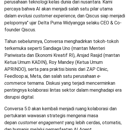
perusahaan teknologi kelas dunia dari nusantara. Kami
percaya bahwa AI akan menjadi salah satu pilar utama
dalam evolusi
customer experience
, dan Qiscus siap menjadi
pelopornya” ujar Delta Purna Widyangga selaku CEO & Co-
founder Qiscus.
Tahun sebelumnya, Conversa menghadirkan tokoh-tokoh
terkemuka seperti Sandiaga Uno (mantan Menteri
Pariwisata dan Ekonomi Kreatif RI), Arsjad Rasjid (mantan
Ketua Umum KADIN), Roy Mandey (Ketua Umum
APRINDO), serta para praktisi bisnis dari ZAP Clinic,
Feedloop.ai, Meta, dan salah satu perusahaan
e-
commerce
ternama. Diskusi yang terjadi mencerminkan
pentingnya kolaborasi lintas sektor dalam menghadapi era
disrupsi digital.
Conversa 5.0 akan kembali menjadi ruang kolaborasi dan
pertukaran wawasan strategis mengenai masa
depan
customer engagement
yang lebih cerdas, otomatis,
dan humanis melalui pemanfaatan AI Agent.