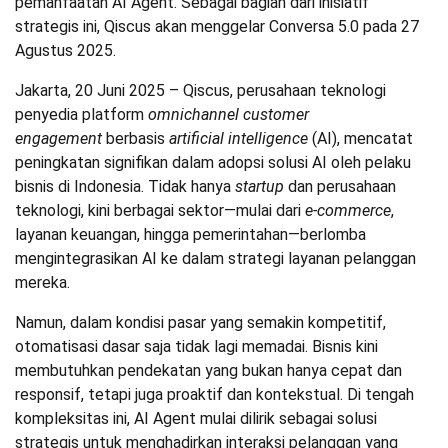
pemanfaatan AI Agent. Sebagai bagian dari inisiatif
strategis ini, Qiscus akan menggelar Conversa 5.0 pada 27
Agustus 2025.
Jakarta, 20 Juni 2025 – Qiscus, perusahaan teknologi
penyedia platform
omnichannel customer
engagement
berbasis
artificial intelligence
(AI), mencatat
peningkatan signifikan dalam adopsi solusi AI oleh pelaku
bisnis di Indonesia. Tidak hanya
startup
dan perusahaan
teknologi, kini berbagai sektor—mulai dari
e-commerce
,
layanan keuangan, hingga pemerintahan—berlomba
mengintegrasikan AI ke dalam strategi layanan pelanggan
mereka.
Namun, dalam kondisi pasar yang semakin kompetitif,
otomatisasi dasar saja tidak lagi memadai. Bisnis kini
membutuhkan pendekatan yang bukan hanya cepat dan
responsif, tetapi juga proaktif dan kontekstual. Di tengah
kompleksitas ini, AI Agent mulai dilirik sebagai solusi
strategis untuk menghadirkan interaksi pelanggan yang