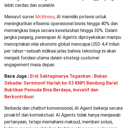
lebih cerdas dan
scalable
.
Menurut survei
McKinsey
, AI memiliki potensi untuk
meningkatkan efisiensi operasional bisnis hingga 40% dan
memangkas biaya secara keseluruhan hingga 30%. Dalam
jangka panjang, penerapan AI Agents diproyeksikan mampu
menciptakan nilai ekonomi global mencapai USD 4,4 triliun
per tahun—sebuah indikasi jelas bahwa teknologi ini akan
menjadi fondasi utama dalam strategi
customer
engagement
masa depan.
Baca Juga :
Erid Sabtaginarya Tegaskan : Bukan
Sekadar Seremoni! Harlah ke-53 KNPI Bandung Barat
Buktikan Pemuda Bisa Berdaya, Inovatif dan
Berkontribusi
Berbeda dari
chatbot
konvensional, AI Agent bekerja secara
proaktif dan kontekstual. AI Agents tidak hanya menjawab
pertanyaan, tetapi memahami maksud, memberi solusi,