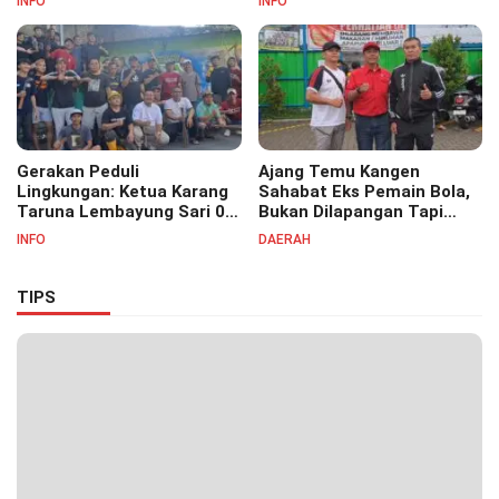
INFO
INFO
07
Masyayikh Pondok
Pesantren Cipasung.
Gerakan Peduli
Ajang Temu Kangen
Lingkungan: Ketua Karang
Sahabat Eks Pemain Bola,
Taruna Lembayung Sari 09
Bukan Dilapangan Tapi
Irvan Permana Ajak
Ditongkrongan
INFO
DAERAH
Ciptakan Lingkungan Asri
dan Nyaman
TIPS