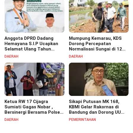
Anggota DPRD Dadang
Mumpung Kemarau, KDS
Hemayana S.I.P Ucapkan
Dorong Percepatan
Selamat Ulang Tahun
Normalisasi Sungai di 12
untuk Bupati Bandung
Kecamatan Tekan Resiko
DAERAH
DAERAH
Bapak H. Dadang Supriatna
Banjir
Ketua RW 17 Cijagra
Sikapi Putusan MK 168,
Sumiati Gagas Nobar ,
KBMI Gelar Rakornas di
Bersinergi Bersama Polsek
Bandung dan Dorong UU
Bojongsoang Semarakkan
Perlindungan Pekerja
DAERAH
PEMERINTAHAN
Berbagi Doorprize