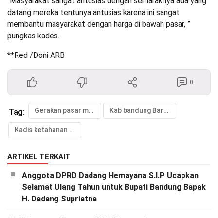
“Masyarakat sangat antusias dengan semaraknya ada yang
datang mereka tentunya antusias karena ini sangat
membantu masyarakat dengan harga di bawah pasar, ”
pungkas kades.
**Red /Doni ARB
0
Gerakan pasar murah
Kab bandung Barat
Tag:
Kadis ketahanan pangan dan pertanian
ARTIKEL TERKAIT
Anggota DPRD Dadang Hemayana S.I.P Ucapkan
Selamat Ulang Tahun untuk Bupati Bandung Bapak
H. Dadang Supriatna