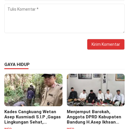
GAYA HIDUP
Kades Cangkuang Wetan
Menjemput Barokah,
Asep Kusmiadi S.I.P ,Gagas
Anggota DPRD Kabupaten
Lingkungan Sehat,
Bandung H.Asep Ikhsan
Bersihkan Saluran Air di RW
S.Pd.M.M Hadiri Haul Akbar