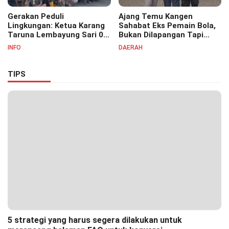
Gerakan Peduli
Ajang Temu Kangen
Lingkungan: Ketua Karang
Sahabat Eks Pemain Bola,
Taruna Lembayung Sari 09
Bukan Dilapangan Tapi
Irvan Permana Ajak
Ditongkrongan
INFO
DAERAH
Ciptakan Lingkungan Asri
dan Nyaman
TIPS
5 strategi yang harus segera dilakukan untuk