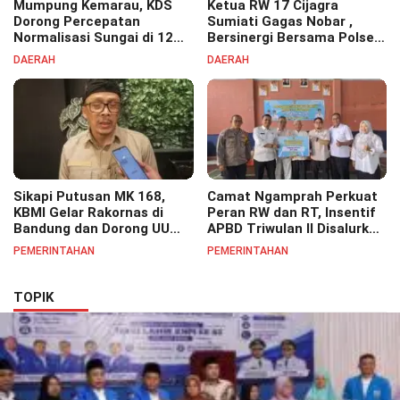
Mumpung Kemarau, KDS
Ketua RW 17 Cijagra
Dorong Percepatan
Sumiati Gagas Nobar ,
Normalisasi Sungai di 12
Bersinergi Bersama Polsek
Kecamatan Tekan Resiko
Bojongsoang Semarakkan
DAERAH
DAERAH
Banjir
Berbagi Doorprize
Sikapi Putusan MK 168,
Camat Ngamprah Perkuat
KBMI Gelar Rakornas di
Peran RW dan RT, Insentif
Bandung dan Dorong UU
APBD Triwulan II Disalurkan
Perlindungan Pekerja
untuk Tingkatkan
PEMERINTAHAN
PEMERINTAHAN
Semangat Pelayanan
Masyarakat
TOPIK