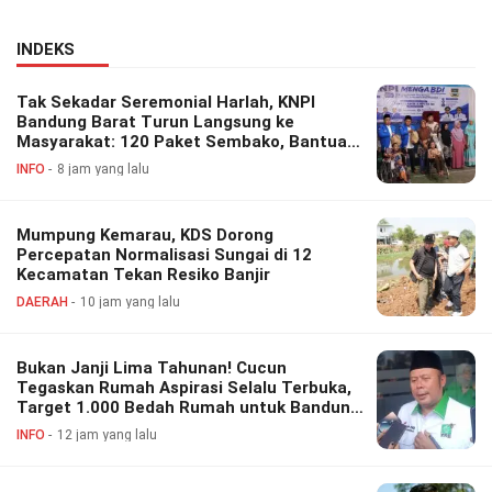
INDEKS
Tak Sekadar Seremonial Harlah, KNPI
Bandung Barat Turun Langsung ke
Masyarakat: 120 Paket Sembako, Bantuan
Disabilitas hingga Layanan Kesehatan
INFO
8 jam yang lalu
Gratis
Mumpung Kemarau, KDS Dorong
Percepatan Normalisasi Sungai di 12
Kecamatan Tekan Resiko Banjir
DAERAH
10 jam yang lalu
Bukan Janji Lima Tahunan! Cucun
Tegaskan Rumah Aspirasi Selalu Terbuka,
Target 1.000 Bedah Rumah untuk Bandung
Barat
INFO
12 jam yang lalu