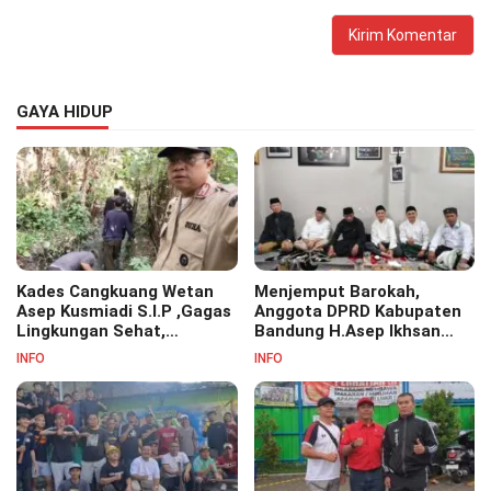
GAYA HIDUP
Kades Cangkuang Wetan
Menjemput Barokah,
Asep Kusmiadi S.I.P ,Gagas
Anggota DPRD Kabupaten
Lingkungan Sehat,
Bandung H.Asep Ikhsan
Bersihkan Saluran Air di RW
S.Pd.M.M Hadiri Haul Akbar
INFO
INFO
07
Masyayikh Pondok
Pesantren Cipasung.