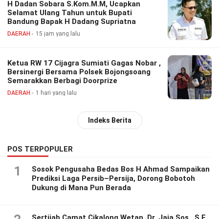
H Dadan Sobara S.Kom.M.M, Ucapkan
Selamat Ulang Tahun untuk Bupati
Bandung Bapak H Dadang Supriatna
DAERAH
15 jam yang lalu
Ketua RW 17 Cijagra Sumiati Gagas Nobar ,
Bersinergi Bersama Polsek Bojongsoang
Semarakkan Berbagi Doorprize
DAERAH
1 hari yang lalu
Indeks Berita
POS TERPOPULER
1
Sosok Pengusaha Bedas Bos H Ahmad Sampaikan
Prediksi Laga Persib–Persija, Dorong Bobotoh
Dukung di Mana Pun Berada
Sertijab Camat Cikalong Wetan, Dr. Jaja Sos., S.E.,