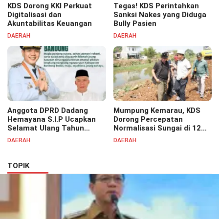
KDS Dorong KKI Perkuat
Tegas! KDS Perintahkan
Digitalisasi dan
Sanksi Nakes yang Diduga
Akuntabilitas Keuangan
Bully Pasien
DAERAH
DAERAH
Anggota DPRD Dadang
Mumpung Kemarau, KDS
Hemayana S.I.P Ucapkan
Dorong Percepatan
Selamat Ulang Tahun
Normalisasi Sungai di 12
untuk Bupati Bandung
Kecamatan Tekan Resiko
DAERAH
DAERAH
Bapak H. Dadang Supriatna
Banjir
TOPIK