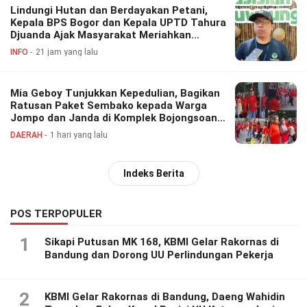
Lindungi Hutan dan Berdayakan Petani,
Kepala BPS Bogor dan Kepala UPTD Tahura
Djuanda Ajak Masyarakat Meriahkan
Festival Perhutanan Sosial
INFO
21 jam yang lalu
Mia Geboy Tunjukkan Kepedulian, Bagikan
Ratusan Paket Sembako kepada Warga
Jompo dan Janda di Komplek Bojongsoang
Asri 1
DAERAH
1 hari yang lalu
Indeks Berita
POS TERPOPULER
1
Sikapi Putusan MK 168, KBMI Gelar Rakornas di
Bandung dan Dorong UU Perlindungan Pekerja
2
KBMI Gelar Rakornas di Bandung, Daeng Wahidin