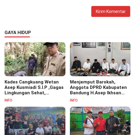
GAYA HIDUP
Kades Cangkuang Wetan
Menjemput Barokah,
Asep Kusmiadi S.I.P ,Gagas
Anggota DPRD Kabupaten
Lingkungan Sehat,
Bandung H.Asep Ikhsan
Bersihkan Saluran Air di RW
S.Pd.M.M Hadiri Haul Akbar
INFO
INFO
07
Masyayikh Pondok
Pesantren Cipasung.