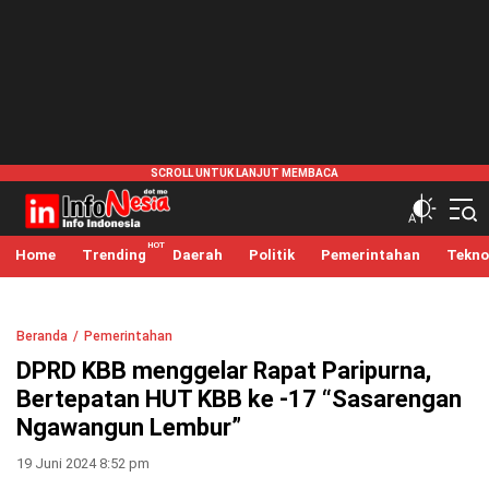
infonesia.me
Info Indonesia
Home
Trending
Daerah
Politik
Pemerintahan
Tekno
Beranda
Pemerintahan
DPRD KBB menggelar Rapat Paripurna,
Bertepatan HUT KBB ke -17 “Sasarengan
Ngawangun Lembur”
19 Juni 2024 8:52 pm