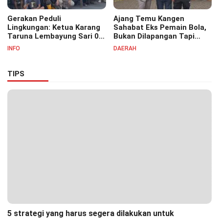
Gerakan Peduli
Ajang Temu Kangen
Lingkungan: Ketua Karang
Sahabat Eks Pemain Bola,
Taruna Lembayung Sari 09
Bukan Dilapangan Tapi
Irvan Permana Ajak
Ditongkrongan
INFO
DAERAH
Ciptakan Lingkungan Asri
dan Nyaman
TIPS
5 strategi yang harus segera dilakukan untuk