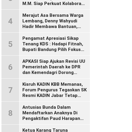
M.M. Siap Perkuat Kolaborasi
Demi Cikalong Wetan yang
Lebih Maju dan Sejahtera
Merajut Asa Bersama Warga
4
Lembang, Denny Wahyudi
Hadir Membawa Bantuan,
Mengawal PIP, dan
Menyalakan Semangat
Pengamat Apresiasi Sikap
5
Generasi Muda
Tenang KDS : Hadapi Fitnah,
Bupati Bandung Pilih Fokus
Bekerja
APKASI Siap Ajukan Revisi UU
6
Pemerintah Daerah ke DPR
dan Kemendagri Dorong
Penyempurnaan UU Otonomi
Daerah
Kisruh KADIN KBB Memanas,
7
Forum Pengurus Tegaskan SK
Resmi KADIN Jabar Tetap
Sah, Desak KADIN Indonesia
Segera Bertindak
Antusias Bunda Dalam
8
Mendaftarkan Anaknya Di
Pengaktifan Paud Harapan
Bunda 09 Desa Wangunsari
Ketua Karang Taruna