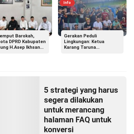
Info
emput Barokah,
Gerakan Peduli
ota DPRD Kabupaten
Lingkungan: Ketua
ung H.Asep Ikhsan
Karang Taruna
.M.M Hadiri Haul
Lembayung Sari 09 Irvan
r Masyayikh Pondok
Permana Ajak Ciptakan
ntren Cipasung.
Lingkungan Asri dan
Nyaman
5 strategi yang harus
segera dilakukan
untuk merancang
halaman FAQ untuk
konversi