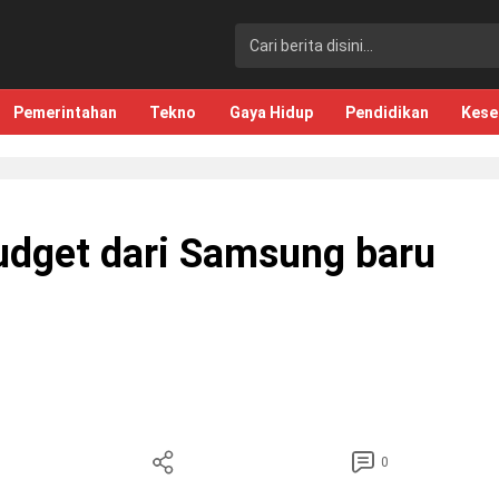
Pemerintahan
Tekno
Gaya Hidup
Pendidikan
Kese
dget dari Samsung baru
0