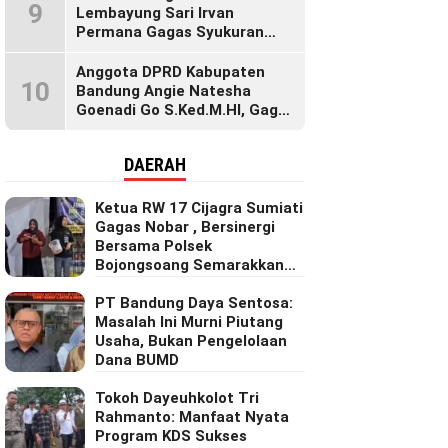
9
Lembayung Sari Irvan
Permana Gagas Syukuran
Makan Liwet Bersama Warga
Bojong Citepus Penuh Dengan
Anggota DPRD Kabupaten
10
Kebersamaan.
Bandung Angie Natesha
Goenadi Go S.Ked.M.HI, Gagas
Gerakan Masyarakat Sehat
Lewat Agenda Senam Pagi
DAERAH
Ketua RW 17 Cijagra Sumiati
Gagas Nobar , Bersinergi
Bersama Polsek
Bojongsoang Semarakkan
Berbagi Doorprize
PT Bandung Daya Sentosa:
Masalah Ini Murni Piutang
Usaha, Bukan Pengelolaan
Dana BUMD
Tokoh Dayeuhkolot Tri
Rahmanto: Manfaat Nyata
Program KDS Sukses