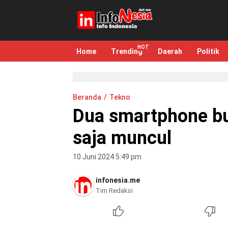
infonesia.me
Info Indonesia
Home
Trending
Daerah
Politik
Beranda
Tekno
Dua smartphone bu
saja muncul
10 Juni 2024 5:49 pm
infonesia.me
Tim Redaksi