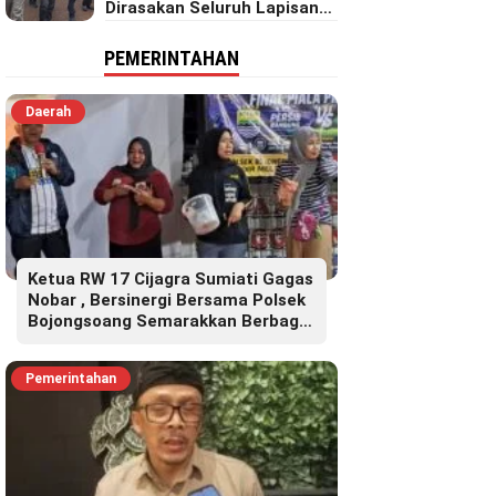
Dirasakan Seluruh Lapisan
Masyarakat Merata Sampai
Pelosok.
PEMERINTAHAN
Daerah
Ketua RW 17 Cijagra Sumiati Gagas
Nobar , Bersinergi Bersama Polsek
Bojongsoang Semarakkan Berbagi
Doorprize
Pemerintahan