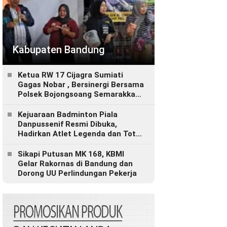
Kabupaten Bandung
Ketua RW 17 Cijagra Sumiati
Gagas Nobar , Bersinergi Bersama
Polsek Bojongsoang Semarakkan
Berbagi Doorprize
Kejuaraan Badminton Piala
Danpussenif Resmi Dibuka,
Hadirkan Atlet Legenda dan Total
Hadiah Rp280 Juta
Sikapi Putusan MK 168, KBMI
Gelar Rakornas di Bandung dan
Dorong UU Perlindungan Pekerja