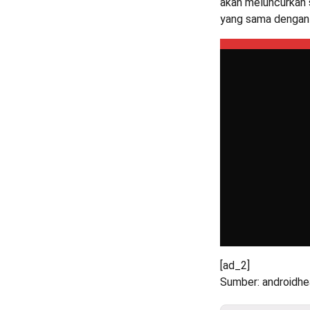
akan meluncurkan 
yang sama dengan
[ad_2]
Sumber: androidh