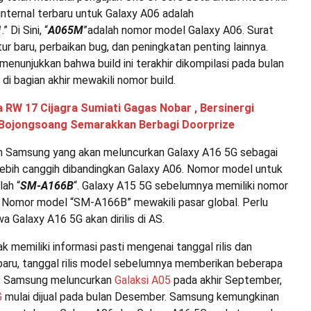
internal terbaru untuk Galaxy A06 adalah
1
.” Di Sini, “
A065M
”adalah nomor model Galaxy A06. Surat
itur baru, perbaikan bug, dan peningkatan penting lainnya.
 menunjukkan bahwa build ini terakhir dikompilasi pada bulan
” di bagian akhir mewakili nomor build.
 RW 17 Cijagra Sumiati Gagas Nobar , Bersinergi
Bojongsoang Semarakkan Berbagi Doorprize
n Samsung yang akan meluncurkan Galaxy A16 5G sebagai
ebih canggih dibandingkan Galaxy A06. Nomor model untuk
lah “
SM-A166B
“. Galaxy A15 5G sebelumnya memiliki nomor
Nomor model “SM-A166B” mewakili pasar global. Perlu
a Galaxy A16 5G akan dirilis di AS.
k memiliki informasi pasti mengenai tanggal rilis dan
 baru, tanggal rilis model sebelumnya memberikan beberapa
a, Samsung meluncurkan
Galaksi A05
pada akhir September,
G
mulai dijual pada bulan Desember. Samsung kemungkinan