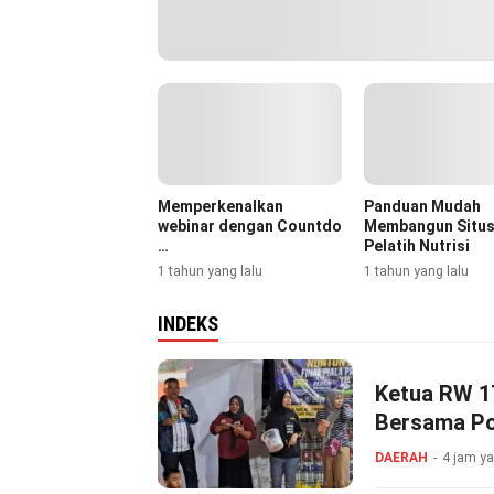
Memperkenalkan
Panduan Mudah
webinar dengan Countdo
Membangun Situs
…
Pelatih Nutrisi
1 tahun yang lalu
1 tahun yang lalu
INDEKS
Ketua RW 17
Bersama Po
Doorprize
DAERAH
4 jam ya