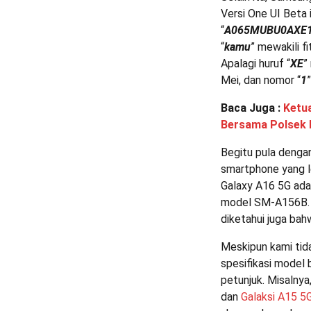
Versi One UI Beta 
“
A065MUBU0AXE
“
kamu
” mewakili f
Apalagi huruf “
XE
”
Mei, dan nomor “
1
Baca Juga :
Ketua
Bersama Polsek 
Begitu pula denga
smartphone yang l
Galaxy A16 5G ada
model SM-A156B. 
diketahui juga bahw
Meskipun kami tida
spesifikasi model
petunjuk. Misalny
dan
Galaksi A15 5