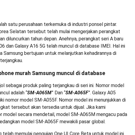
ah satu perusahaan terkemuka di industri ponsel pintar.
orea Selatan tersebut telah mulai mengerjakan perangkat
an diluncurkan tahun depan. Anehnya, perangkat seri A baru
6 dan Galaxy A16 5G telah muncul di database IMEI. Hal ini
 Samsung bertujuan untuk melanjutkan kehadirannya di
terjangkau.
phone murah Samsung muncul di database
l sebagai produk paling terjangkau di seri ini. Nomor model
ncul adalah “
SM-A065M
” Dan “
SM-A065F
”. Galaxy A05
ki nomor model SM-A055F. Nomor model ini menunjukkan di
kat tersebut akan tersedia untuk dijual. Jika kami
or model secara mendetail, model SM-A065M mengacu pada
sedangkan model SM-A065F mewakili pasar global.
g telah memulai pengujian One UI Core Beta untuk model ini.