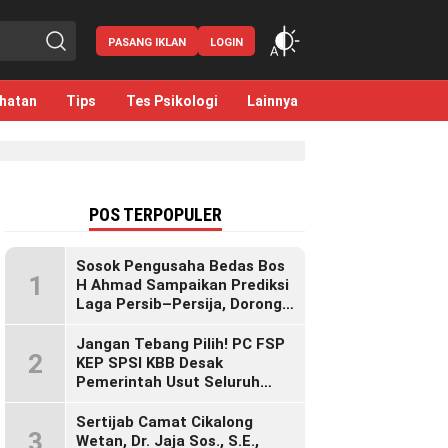
PASANG IKLAN
LOGIN
hatan
Tips
Tes Psikologi
Lainnya
POS TERPOPULER
Sosok Pengusaha Bedas Bos
1
H Ahmad Sampaikan Prediksi
Laga Persib–Persija, Dorong
Bobotoh Dukung di Mana Pun
Berada
Jangan Tebang Pilih! PC FSP
2
KEP SPSI KBB Desak
Pemerintah Usut Seluruh
Perusahaan yang Diduga
Langgar Hak Pekerja Pasca
Sertijab Camat Cikalong
3
Sidak KDM”
Wetan, Dr. Jaja Sos., S.E.,