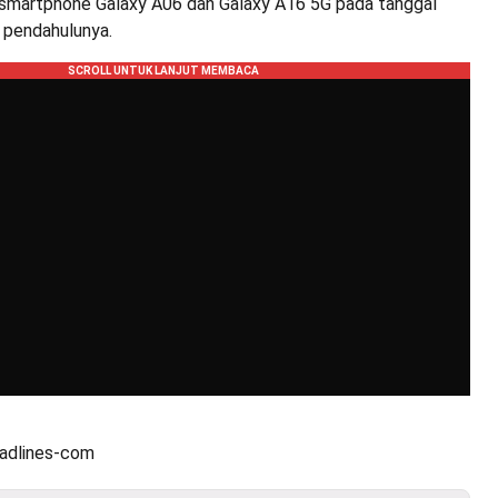
smartphone Galaxy A06 dan Galaxy A16 5G pada tanggal
 pendahulunya.
eadlines-com