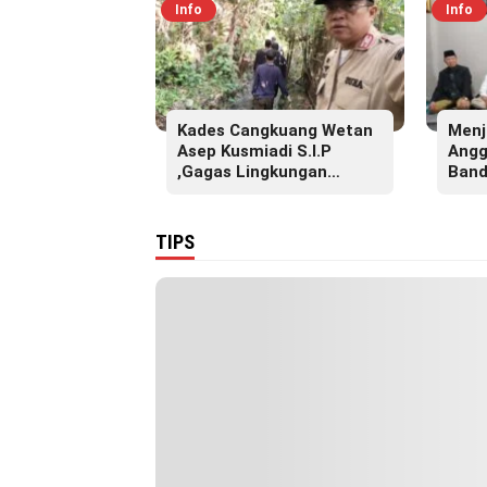
Info
Info
Kades Cangkuang Wetan
Menj
Asep Kusmiadi S.I.P
Angg
,Gagas Lingkungan
Band
Sehat, Bersihkan Saluran
S.Pd
Air di RW 07
Akba
Pesa
TIPS