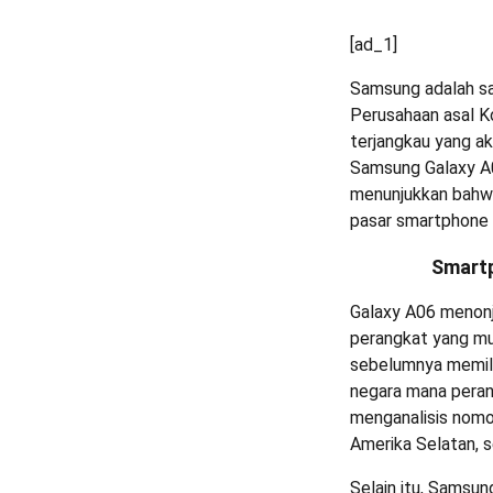
[ad_1]
Samsung adalah sal
Perusahaan asal K
terjangkau yang ak
Samsung Galaxy A0
menunjukkan bahwa
pasar smartphone 
Smart
Galaxy A06 menonjo
perangkat yang mu
sebelumnya memili
negara mana perang
menganalisis nom
Amerika Selatan, 
Selain itu, Samsun