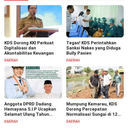
KDS Dorong KKI Perkuat
Tegas! KDS Perintahkan
Digitalisasi dan
Sanksi Nakes yang Diduga
Akuntabilitas Keuangan
Bully Pasien
DAERAH
DAERAH
Anggota DPRD Dadang
Mumpung Kemarau, KDS
Hemayana S.I.P Ucapkan
Dorong Percepatan
Selamat Ulang Tahun
Normalisasi Sungai di 12
untuk Bupati Bandung
Kecamatan Tekan Resiko
DAERAH
DAERAH
Bapak H. Dadang Supriatna
Banjir