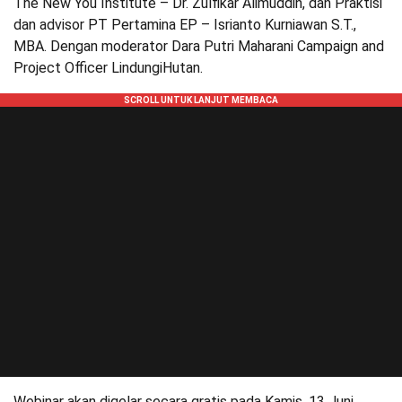
The New You Institute – Dr. Zulfikar Alimuddin, dan Praktisi
dan advisor PT Pertamina EP – Isrianto Kurniawan S.T.,
MBA. Dengan moderator Dara Putri Maharani Campaign and
Project Officer LindungiHutan.
Webinar akan digelar secara gratis pada Kamis, 13 Juni