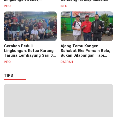
Bersihkan Saluran Air di RW
S.Pd.M.M Hadiri Haul Akbar
INFO
INFO
07
Masyayikh Pondok
Pesantren Cipasung.
Gerakan Peduli
Ajang Temu Kangen
Lingkungan: Ketua Karang
Sahabat Eks Pemain Bola,
Taruna Lembayung Sari 09
Bukan Dilapangan Tapi
Irvan Permana Ajak
Ditongkrongan
INFO
DAERAH
Ciptakan Lingkungan Asri
dan Nyaman
TIPS