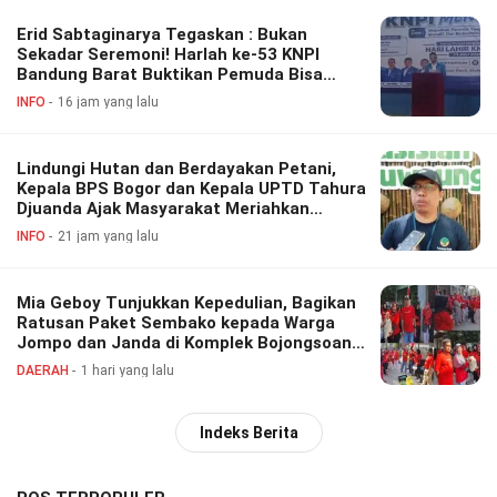
Erid Sabtaginarya Tegaskan : Bukan
Sekadar Seremoni! Harlah ke-53 KNPI
Bandung Barat Buktikan Pemuda Bisa
Berdaya, Inovatif dan Berkontribusi
INFO
16 jam yang lalu
Lindungi Hutan dan Berdayakan Petani,
Kepala BPS Bogor dan Kepala UPTD Tahura
Djuanda Ajak Masyarakat Meriahkan
Festival Perhutanan Sosial
INFO
21 jam yang lalu
Mia Geboy Tunjukkan Kepedulian, Bagikan
Ratusan Paket Sembako kepada Warga
Jompo dan Janda di Komplek Bojongsoang
Asri 1
DAERAH
1 hari yang lalu
Indeks Berita