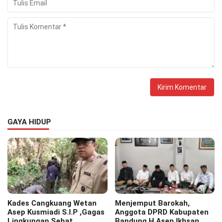
GAYA HIDUP
Kades Cangkuang Wetan
Menjemput Barokah,
Asep Kusmiadi S.I.P ,Gagas
Anggota DPRD Kabupaten
Lingkungan Sehat,
Bandung H.Asep Ikhsan