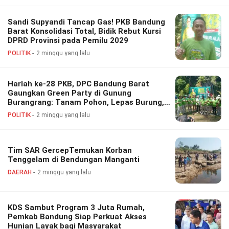
Sandi Supyandi Tancap Gas! PKB Bandung
Barat Konsolidasi Total, Bidik Rebut Kursi
DPRD Provinsi pada Pemilu 2029
POLITIK
2 minggu yang lalu
Harlah ke-28 PKB, DPC Bandung Barat
Gaungkan Green Party di Gunung
Burangrang: Tanam Pohon, Lepas Burung,
Tebar Benih Ikan hingga Aksi Bersih
POLITIK
2 minggu yang lalu
Lingkungan
Tim SAR GercepTemukan Korban
Tenggelam di Bendungan Manganti
DAERAH
2 minggu yang lalu
KDS Sambut Program 3 Juta Rumah,
Pemkab Bandung Siap Perkuat Akses
Hunian Layak bagi Masyarakat