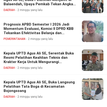
Balaendah, Upaya Pemkab Tekan Angka
Pengangguran
DAERAH
2 minggu yang lalu
Prognosis APBD Semester I 2026 Jadi
Momentum Evaluasi, Komisi II DPRD KBB
Tekankan Efektivitas Belanja dan
Optimalisasi Aset Daerah
PEMERINTAHAN
2 minggu yang lalu
Kepala UPTD Agus Ali SE, Serentak Buka
Resmi Pelatihan Keahlian Teknis dan
Krakter Kerja Untuk Mengurangi
Pengangguran di Kabuapten Bandung.​
DAERAH
2 minggu yang lalu
Kepala UPTD Agus Ali SE, Buka Langsung
Pelatihan Tata Boga di Kecamatan
Bojongsoang
DAERAH
2 minggu yang lalu