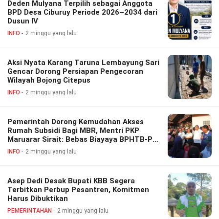
Deden Mulyana Terpilih sebagai Anggota
BPD Desa Ciburuy Periode 2026–2034 dari
Dusun IV
INFO
2 minggu yang lalu
Aksi Nyata Karang Taruna Lembayung Sari
Gencar Dorong Persiapan Pengecoran
Wilayah Bojong Citepus
INFO
2 minggu yang lalu
Pemerintah Dorong Kemudahan Akses
Rumah Subsidi Bagi MBR, Mentri PKP
Maruarar Sirait: Bebas Biayaya BPHTB-PBG
Hingga Pemangkasan Bunga Kredit
INFO
2 minggu yang lalu
Asep Dedi Desak Bupati KBB Segera
Terbitkan Perbup Pesantren, Komitmen
Harus Dibuktikan
PEMERINTAHAN
2 minggu yang lalu