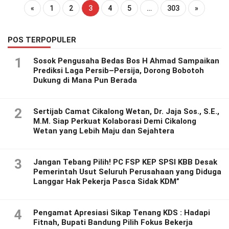
«
1
2
3
4
5
…
303
»
POS TERPOPULER
1
Sosok Pengusaha Bedas Bos H Ahmad Sampaikan
Prediksi Laga Persib–Persija, Dorong Bobotoh
Dukung di Mana Pun Berada
2
Sertijab Camat Cikalong Wetan, Dr. Jaja Sos., S.E.,
M.M. Siap Perkuat Kolaborasi Demi Cikalong
Wetan yang Lebih Maju dan Sejahtera
3
Jangan Tebang Pilih! PC FSP KEP SPSI KBB Desak
Pemerintah Usut Seluruh Perusahaan yang Diduga
Langgar Hak Pekerja Pasca Sidak KDM”
4
Pengamat Apresiasi Sikap Tenang KDS : Hadapi
Fitnah, Bupati Bandung Pilih Fokus Bekerja