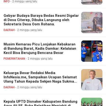
INFO
2 minggu yang lalu
Gebyar Budaya Baraya Bedas Resmi Digelar
di Desa Citerep, Dibuka Langsung oleh
Sekretaris Desa Oom Rohana.
DAERAH
2 minggu yang lalu
Musim Kemarau Picu Lonjakan Kebakaran
di Bandung Barat, Kadis Damkar: Kelalaian
Kecil Bisa Berujung Bencana Besar
PEMERINTAHAN
2 minggu yang lalu
Keluarga Besar Redaksi Media
InfoNesia.me, Sampaikan Ucapan Selamat
Ulang Tahun Kepada Sekjen Naga Sukma
Adam Djabang Kusumah
DAERAH
2 minggu yang lalu
Kepala UPTD Disnaker Kabupaten Bandung
Agus Ali SE, Buka Pelatihan Menjahit di