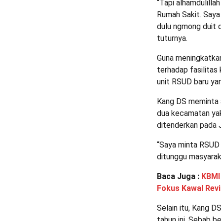
“Tapi alhamdulilla
Rumah Sakit. Saya
dulu ngmong duit d
tuturnya.
Guna meningkatka
terhadap fasilita
unit RSUD baru ya
Kang DS meminta 
dua kecamatan yak
ditenderkan pada Ja
“Saya minta RSUD B
ditunggu masyarak
Baca Juga :
KBMI
Fokus Kawal Revi
Selain itu, Kang 
tahun ini. Sebab b