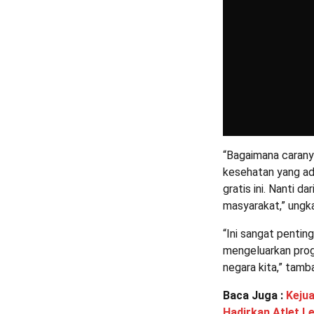
“Bagaimana caranya 
kesehatan yang ad
gratis ini. Nanti d
masyarakat,” ungk
“Ini sangat penti
mengeluarkan prog
negara kita,” tamb
Baca Juga :
Kejua
Hadirkan Atlet L