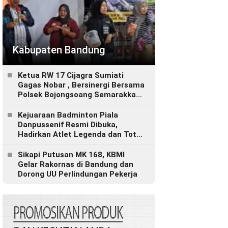
Kabupaten Bandung
Ketua RW 17 Cijagra Sumiati
Gagas Nobar , Bersinergi Bersama
Polsek Bojongsoang Semarakkan
Berbagi Doorprize
Kejuaraan Badminton Piala
Danpussenif Resmi Dibuka,
Hadirkan Atlet Legenda dan Total
Hadiah Rp280 Juta
Sikapi Putusan MK 168, KBMI
Gelar Rakornas di Bandung dan
Dorong UU Perlindungan Pekerja