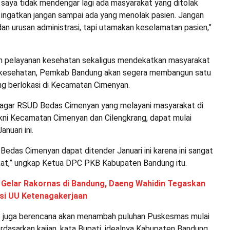
h saya tidak mendengar lagi ada masyarakat yang ditolak
 ingatkan jangan sampai ada yang menolak pasien. Jangan
an urusan administrasi, tapi utamakan keselamatan pasien,”
n pelayanan kesehatan sekaligus mendekatkan masyarakat
s kesehatan, Pemkab Bandung akan segera membangun satu
ng berlokasi di Kecamatan Cimenyan.
agar RSUD Bedas Cimenyan yang melayani masyarakat di
ni Kecamatan Cimenyan dan Cilengkrang, dapat mulai
nuari ini.
edas Cimenyan dapat ditender Januari ini karena ini sangat
at,” ungkap Ketua DPC PKB Kabupaten Bandung itu.
 Gelar Rakornas di Bandung, Daeng Wahidin Tegaskan
si UU Ketenagakerjaan
DS juga berencana akan menambah puluhan Puskesmas mulai
erdasarkan kajian, kata Bupati, idealnya Kabupaten Bandung