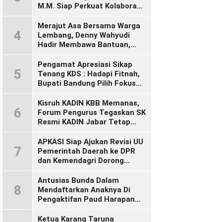
M.M. Siap Perkuat Kolaborasi
Demi Cikalong Wetan yang
Lebih Maju dan Sejahtera
Merajut Asa Bersama Warga
4
Lembang, Denny Wahyudi
Hadir Membawa Bantuan,
Mengawal PIP, dan
Menyalakan Semangat
Pengamat Apresiasi Sikap
5
Generasi Muda
Tenang KDS : Hadapi Fitnah,
Bupati Bandung Pilih Fokus
Bekerja
Kisruh KADIN KBB Memanas,
6
Forum Pengurus Tegaskan SK
Resmi KADIN Jabar Tetap
Sah, Desak KADIN Indonesia
Segera Bertindak
APKASI Siap Ajukan Revisi UU
7
Pemerintah Daerah ke DPR
dan Kemendagri Dorong
Penyempurnaan UU Otonomi
Daerah
Antusias Bunda Dalam
8
Mendaftarkan Anaknya Di
Pengaktifan Paud Harapan
Bunda 09 Desa Wangunsari
Ketua Karang Taruna