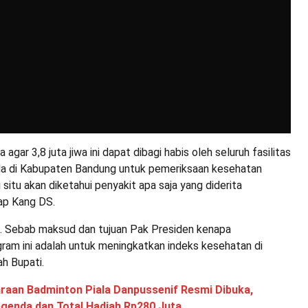
agar 3,8 juta jiwa ini dapat dibagi habis oleh seluruh fasilitas
a di Kabupaten Bandung untuk pemeriksaan kesehatan
ari situ akan diketahui penyakit apa saja yang diderita
ap Kang DS.
ng. Sebab maksud dan tujuan Pak Presiden kenapa
ram ini adalah untuk meningkatkan indeks kesehatan di
ah Bupati.
raan Badminton Piala Danpussenif Resmi Dibuka,
egenda dan Total Hadiah Rp280 Juta