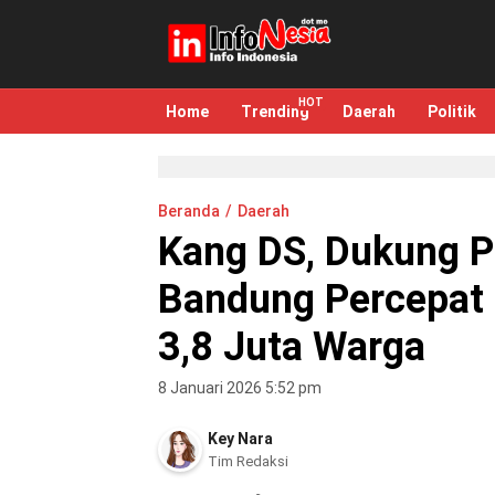
infonesia.me
Info Indonesia
Home
Trending
Daerah
Politik
Beranda
Daerah
Kang DS, Dukung P
Bandung Percepat 
3,8 Juta Warga
8 Januari 2026 5:52 pm
Key Nara
Tim Redaksi