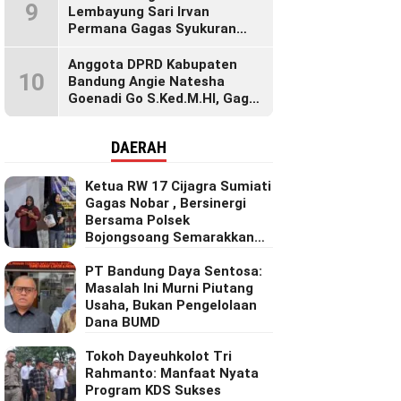
9
Lembayung Sari Irvan
Permana Gagas Syukuran
Makan Liwet Bersama Warga
Bojong Citepus Penuh Dengan
Anggota DPRD Kabupaten
10
Kebersamaan.
Bandung Angie Natesha
Goenadi Go S.Ked.M.HI, Gagas
Gerakan Masyarakat Sehat
Lewat Agenda Senam Pagi
DAERAH
Ketua RW 17 Cijagra Sumiati
Gagas Nobar , Bersinergi
Bersama Polsek
Bojongsoang Semarakkan
Berbagi Doorprize
PT Bandung Daya Sentosa:
Masalah Ini Murni Piutang
Usaha, Bukan Pengelolaan
Dana BUMD
Tokoh Dayeuhkolot Tri
Rahmanto: Manfaat Nyata
Program KDS Sukses