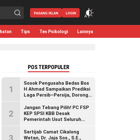
PASANG IKLAN
LOGIN
hatan
Tips
Tes Psikologi
Lainnya
POS TERPOPULER
Sosok Pengusaha Bedas Bos
1
H Ahmad Sampaikan Prediksi
Laga Persib–Persija, Dorong
Bobotoh Dukung di Mana Pun
Berada
Jangan Tebang Pilih! PC FSP
2
KEP SPSI KBB Desak
Pemerintah Usut Seluruh
Perusahaan yang Diduga
Langgar Hak Pekerja Pasca
Sertijab Camat Cikalong
3
Sidak KDM”
Wetan, Dr. Jaja Sos., S.E.,