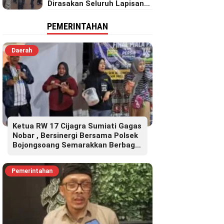
Dirasakan Seluruh Lapisan
Masyarakat Merata Sampai
Pelosok.
PEMERINTAHAN
Daerah
Ketua RW 17 Cijagra Sumiati Gagas
Nobar , Bersinergi Bersama Polsek
Bojongsoang Semarakkan Berbagi
Doorprize
Pemerintahan