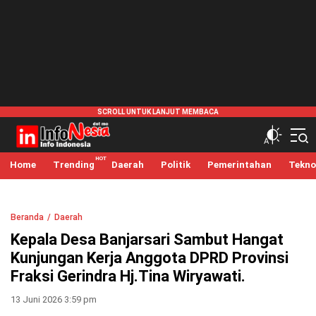
infonesia.me
Info Indonesia
Home
Trending
Daerah
Politik
Pemerintahan
Tekno
Beranda
Daerah
Kepala Desa Banjarsari Sambut Hangat
Kunjungan Kerja Anggota DPRD Provinsi
Fraksi Gerindra Hj.Tina Wiryawati.
13 Juni 2026 3:59 pm