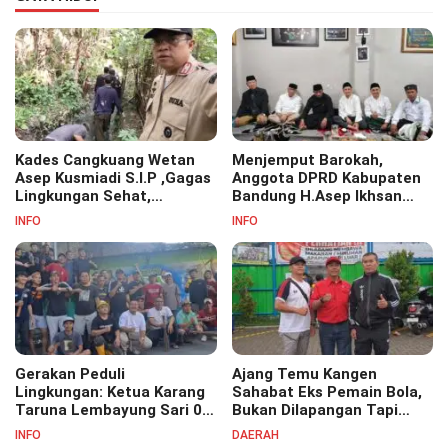
Kades Cangkuang Wetan
Menjemput Barokah,
Asep Kusmiadi S.I.P ,Gagas
Anggota DPRD Kabupaten
Lingkungan Sehat,
Bandung H.Asep Ikhsan
Bersihkan Saluran Air di RW
S.Pd.M.M Hadiri Haul Akbar
INFO
INFO
07
Masyayikh Pondok
Pesantren Cipasung.
Gerakan Peduli
Ajang Temu Kangen
Lingkungan: Ketua Karang
Sahabat Eks Pemain Bola,
Taruna Lembayung Sari 09
Bukan Dilapangan Tapi
Irvan Permana Ajak
Ditongkrongan
INFO
DAERAH
Ciptakan Lingkungan Asri