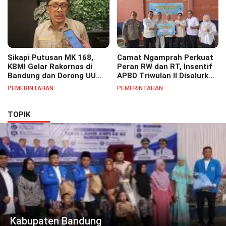
Sikapi Putusan MK 168,
Camat Ngamprah Perkuat
KBMI Gelar Rakornas di
Peran RW dan RT, Insentif
Bandung dan Dorong UU
APBD Triwulan II Disalurkan
Perlindungan Pekerja
untuk Tingkatkan
PEMERINTAHAN
PEMERINTAHAN
Semangat Pelayanan
Masyarakat
TOPIK
Kabupaten Bandung