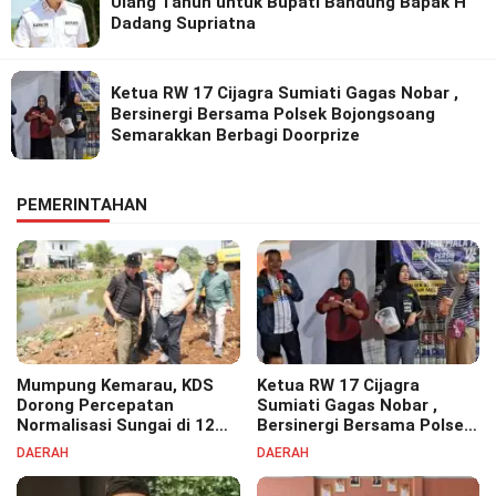
Ulang Tahun untuk Bupati Bandung Bapak H
Dadang Supriatna
Ketua RW 17 Cijagra Sumiati Gagas Nobar ,
Bersinergi Bersama Polsek Bojongsoang
Semarakkan Berbagi Doorprize
PEMERINTAHAN
Mumpung Kemarau, KDS
Ketua RW 17 Cijagra
Dorong Percepatan
Sumiati Gagas Nobar ,
Normalisasi Sungai di 12
Bersinergi Bersama Polsek
Kecamatan Tekan Resiko
Bojongsoang Semarakkan
DAERAH
DAERAH
Banjir
Berbagi Doorprize