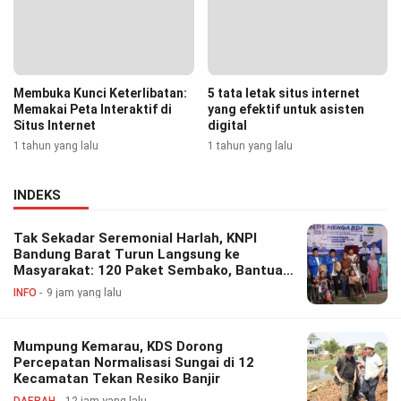
Membuka Kunci Keterlibatan:
5 tata letak situs internet
Memakai Peta Interaktif di
yang efektif untuk asisten
Situs Internet
digital
1 tahun yang lalu
1 tahun yang lalu
INDEKS
Tak Sekadar Seremonial Harlah, KNPI
Bandung Barat Turun Langsung ke
Masyarakat: 120 Paket Sembako, Bantuan
Disabilitas hingga Layanan Kesehatan
INFO
9 jam yang lalu
Gratis
Mumpung Kemarau, KDS Dorong
Percepatan Normalisasi Sungai di 12
Kecamatan Tekan Resiko Banjir
DAERAH
12 jam yang lalu