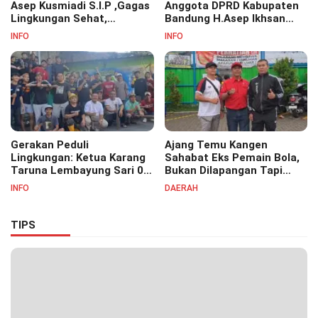
Asep Kusmiadi S.I.P ,Gagas
Anggota DPRD Kabupaten
Lingkungan Sehat,
Bandung H.Asep Ikhsan
Bersihkan Saluran Air di RW
S.Pd.M.M Hadiri Haul Akbar
INFO
INFO
07
Masyayikh Pondok
Pesantren Cipasung.
Gerakan Peduli
Ajang Temu Kangen
Lingkungan: Ketua Karang
Sahabat Eks Pemain Bola,
Taruna Lembayung Sari 09
Bukan Dilapangan Tapi
Irvan Permana Ajak
Ditongkrongan
INFO
DAERAH
Ciptakan Lingkungan Asri
dan Nyaman
TIPS