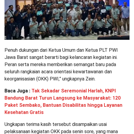
Penuh dukungan dari Ketua Umum dan Ketua PLT PWI
Jawa Barat sangat berarti bagi kelancaran kegiatan ini.
Peran serta mereka memberikan semangat baru pada
seluruh rangkaian acara orientasi kewartawanan dan
keorganisasian (OKK) PWI,” ungkapnya Zein.
Baca Juga :
Tak Sekadar Seremonial Harlah, KNPI
Bandung Barat Turun Langsung ke Masyarakat: 120
Paket Sembako, Bantuan Disabilitas hingga Layanan
Kesehatan Gratis
Ungkapan terima kasih tersebut disampaikan usai
pelaksanaan kegiatan OKK pada senin sore, yang mana