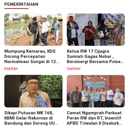
PEMERINTAHAN
Mumpung Kemarau, KDS
Ketua RW 17 Cijagra
Dorong Percepatan
Sumiati Gagas Nobar ,
Normalisasi Sungai di 12
Bersinergi Bersama Polsek
Kecamatan Tekan Resiko
Bojongsoang Semarakkan
DAERAH
DAERAH
Banjir
Berbagi Doorprize
Sikapi Putusan MK 168,
Camat Ngamprah Perkuat
KBMI Gelar Rakornas di
Peran RW dan RT, Insentif
Bandung dan Dorong UU
APBD Triwulan II Disalurkan
Perlindungan Pekerja
untuk Tingkatkan