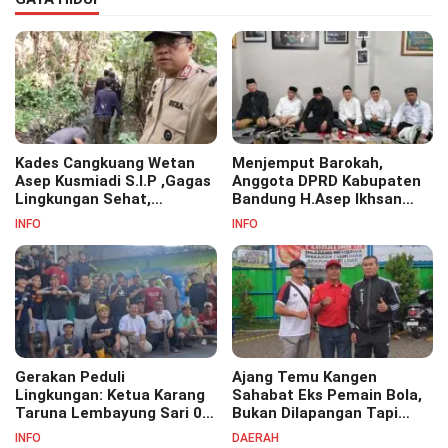
Kades Cangkuang Wetan
Menjemput Barokah,
Asep Kusmiadi S.I.P ,Gagas
Anggota DPRD Kabupaten
Lingkungan Sehat,
Bandung H.Asep Ikhsan
Bersihkan Saluran Air di RW
S.Pd.M.M Hadiri Haul Akbar
INFO
INFO
07
Masyayikh Pondok
Pesantren Cipasung.
Gerakan Peduli
Ajang Temu Kangen
Lingkungan: Ketua Karang
Sahabat Eks Pemain Bola,
Taruna Lembayung Sari 09
Bukan Dilapangan Tapi
Irvan Permana Ajak
Ditongkrongan
INFO
DAERAH