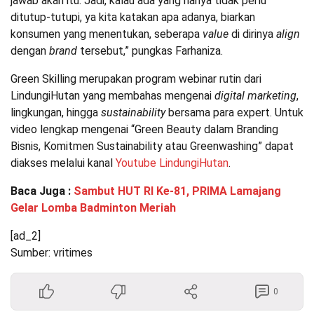
jawab akan itu. Jadi, kalau ada yang nanya tidak perlu
ditutup-tutupi, ya kita katakan apa adanya, biarkan
konsumen yang menentukan, seberapa
value
di dirinya
align
dengan
brand
tersebut,” pungkas Farhaniza.
Green Skilling merupakan program webinar rutin dari
LindungiHutan yang membahas mengenai
digital marketing
,
lingkungan, hingga
sustainability
bersama para expert. Untuk
video lengkap mengenai “Green Beauty dalam Branding
Bisnis, Komitmen Sustainability atau Greenwashing” dapat
diakses melalui kanal
Youtube LindungiHutan
.
Baca Juga :
Sambut HUT RI Ke-81, PRIMA Lamajang
Gelar Lomba Badminton Meriah
[ad_2]
Sumber: vritimes
0