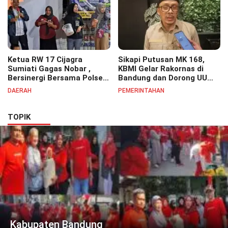
Ketua RW 17 Cijagra
Sikapi Putusan MK 168,
Sumiati Gagas Nobar ,
KBMI Gelar Rakornas di
Bersinergi Bersama Polsek
Bandung dan Dorong UU
Bojongsoang Semarakkan
Perlindungan Pekerja
DAERAH
PEMERINTAHAN
Berbagi Doorprize
TOPIK
Kabupaten Bandung