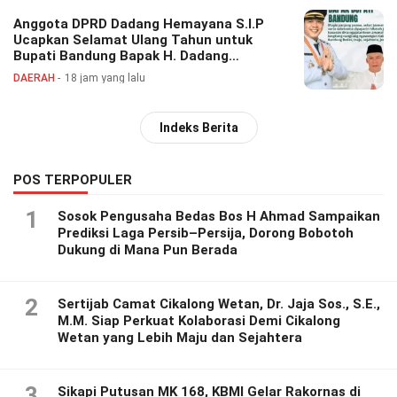
Anggota DPRD Dadang Hemayana S.I.P
Ucapkan Selamat Ulang Tahun untuk
Bupati Bandung Bapak H. Dadang
Supriatna
DAERAH
18 jam yang lalu
Indeks Berita
POS TERPOPULER
1
Sosok Pengusaha Bedas Bos H Ahmad Sampaikan
Prediksi Laga Persib–Persija, Dorong Bobotoh
Dukung di Mana Pun Berada
2
Sertijab Camat Cikalong Wetan, Dr. Jaja Sos., S.E.,
M.M. Siap Perkuat Kolaborasi Demi Cikalong
Wetan yang Lebih Maju dan Sejahtera
3
Sikapi Putusan MK 168, KBMI Gelar Rakornas di