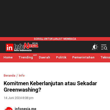
infonesia.me
Info Indonesia
Home
Trending
Daerah
Politik
Pemerintahan
Tekno
Beranda
Info
Komitmen Keberlanjutan atau Sekadar
Greenwashing?
14 Juni 2024 8:08 pm
infonesia.me