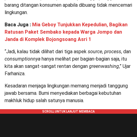
barang ditangan konsumen apabila dibuang tidak mencemari
lingkungan.
Baca Juga :
Mia Geboy Tunjukkan Kepedulian, Bagikan
Ratusan Paket Sembako kepada Warga Jompo dan
Janda di Komplek Bojongsoang Asri 1
“Jadi, kalau tidak dilihat dari tiga aspek
source
,
process
, dan
consumptionnya
hanya melihat per bagian-bagian saja, itu
kita akan sangat-sangat rentan dengan
greenwashing
,” Ujar
Farhaniza.
Kesadaran menjaga lingkungan memang menjadi tanggung
jawab bersama. Bumi menyediakan berbagai kebutuhan
makhluk hidup salah satunya manusia.