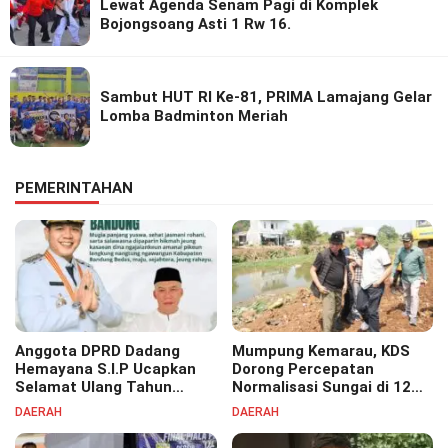
Lewat Agenda Senam Pagi di Komplek
Bojongsoang Asti 1 Rw 16.
Sambut HUT RI Ke-81, PRIMA Lamajang Gelar
Lomba Badminton Meriah
PEMERINTAHAN
Anggota DPRD Dadang
Mumpung Kemarau, KDS
Hemayana S.I.P Ucapkan
Dorong Percepatan
Selamat Ulang Tahun
Normalisasi Sungai di 12
untuk Bupati Bandung
Kecamatan Tekan Resiko
DAERAH
DAERAH
Bapak H. Dadang Supriatna
Banjir