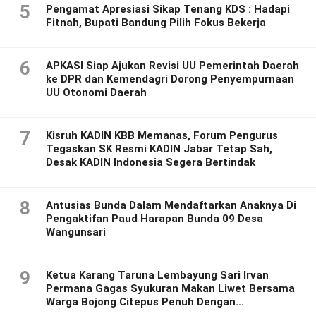
5
Pengamat Apresiasi Sikap Tenang KDS : Hadapi
Fitnah, Bupati Bandung Pilih Fokus Bekerja
6
APKASI Siap Ajukan Revisi UU Pemerintah Daerah
ke DPR dan Kemendagri Dorong Penyempurnaan
UU Otonomi Daerah
7
Kisruh KADIN KBB Memanas, Forum Pengurus
Tegaskan SK Resmi KADIN Jabar Tetap Sah,
Desak KADIN Indonesia Segera Bertindak
8
Antusias Bunda Dalam Mendaftarkan Anaknya Di
Pengaktifan Paud Harapan Bunda 09 Desa
Wangunsari
9
Ketua Karang Taruna Lembayung Sari Irvan
Permana Gagas Syukuran Makan Liwet Bersama
Warga Bojong Citepus Penuh Dengan
Kebersamaan.