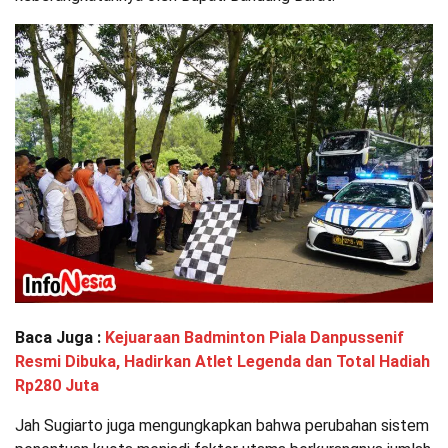
Baca Juga :
Kejuaraan Badminton Piala Danpussenif
Resmi Dibuka, Hadirkan Atlet Legenda dan Total Hadiah
Rp280 Juta
Jah Sugiarto juga mengungkapkan bahwa perubahan sistem