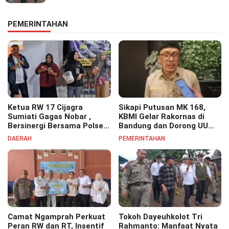
PEMERINTAHAN
Ketua RW 17 Cijagra
Sikapi Putusan MK 168,
Sumiati Gagas Nobar ,
KBMI Gelar Rakornas di
Bersinergi Bersama Polsek
Bandung dan Dorong UU
Bojongsoang Semarakkan
Perlindungan Pekerja
DAERAH
PEMERINTAHAN
Berbagi Doorprize
Camat Ngamprah Perkuat
Tokoh Dayeuhkolot Tri
Peran RW dan RT, Insentif
Rahmanto: Manfaat Nyata