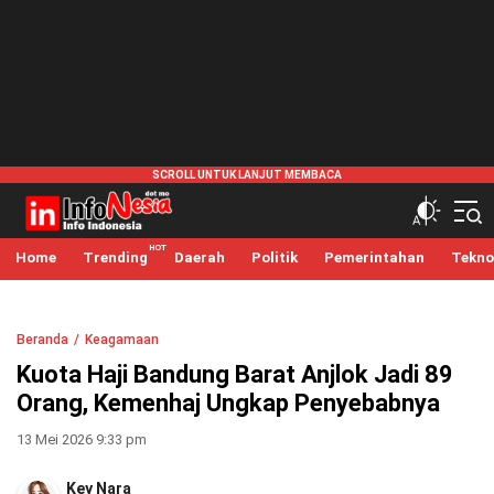
infonesia.me
Info Indonesia
Home
Trending
Daerah
Politik
Pemerintahan
Tekno
Beranda
Keagamaan
Kuota Haji Bandung Barat Anjlok Jadi 89
Orang, Kemenhaj Ungkap Penyebabnya
13 Mei 2026 9:33 pm
Key Nara