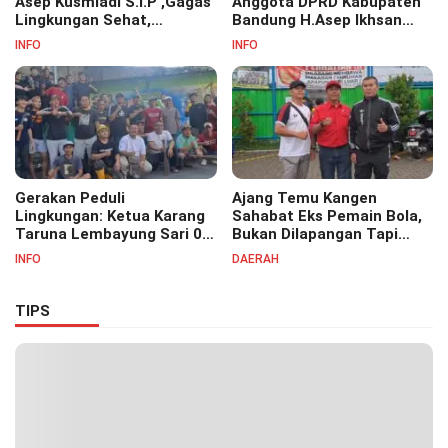
Asep Kusmiadi S.I.P ,Gagas
Anggota DPRD Kabupaten
Lingkungan Sehat,
Bandung H.Asep Ikhsan
Bersihkan Saluran Air di RW
S.Pd.M.M Hadiri Haul Akbar
INFO
INFO
07
Masyayikh Pondok
Pesantren Cipasung.
Gerakan Peduli
Ajang Temu Kangen
Lingkungan: Ketua Karang
Sahabat Eks Pemain Bola,
Taruna Lembayung Sari 09
Bukan Dilapangan Tapi
Irvan Permana Ajak
Ditongkrongan
INFO
DAERAH
Ciptakan Lingkungan Asri
dan Nyaman
TIPS