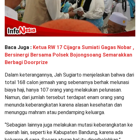
Baca Juga :
Ketua RW 17 Cijagra Sumiati Gagas Nobar ,
Bersinergi Bersama Polsek Bojongsoang Semarakkan
Berbagi Doorprize
Dalam keterangannya, Jah Sugiarto menjelaskan bahwa dari
total 168 calon jemaah yang sebenarnya berhak melunasi
biaya haji, hanya 107 orang yang melakukan pelunasan.
Namun, dari jumlah tersebut terdapat enam orang yang
menunda keberangkatan karena alasan kesehatan dan
menunggu mahram atau pendamping keluarga.
“Sebagian lainnya juga melakukan mutasi keberangkatan ke
daerah lain, seperti ke Kabupaten Bandung, karena ada
keluarga di sana. Secara aturan hal itu diperbolehkan,”