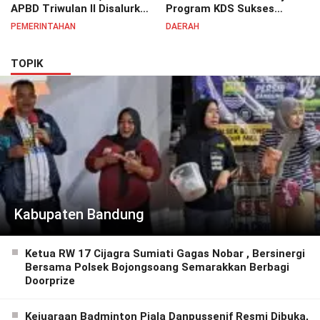
APBD Triwulan II Disalurkan
Program KDS Sukses
untuk Tingkatkan
Dirasakan Seluruh Lapisan
PEMERINTAHAN
DAERAH
Semangat Pelayanan
Masyarakat Merata
Masyarakat
Sampai Pelosok.
TOPIK
Kabupaten Bandung
Ketua RW 17 Cijagra Sumiati Gagas Nobar , Bersinergi
Bersama Polsek Bojongsoang Semarakkan Berbagi
Doorprize
Kejuaraan Badminton Piala Danpussenif Resmi Dibuka,