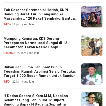
Tak Sekadar Seremonial Harlah, KNPI
Bandung Barat Turun Langsung ke
Masyarakat: 120 Paket Sembako, Bantuan
Disabilitas hingga Layanan Kesehatan
INFO
18 jam yang lalu
Gratis
Mumpung Kemarau, KDS Dorong
Percepatan Normalisasi Sungai di 12
Kecamatan Tekan Resiko Banjir
DAERAH
20 jam yang lalu
Bukan Janji Lima Tahunan! Cucun
Tegaskan Rumah Aspirasi Selalu Terbuka,
Target 1.000 Bedah Rumah untuk Bandung
Barat
INFO
22 jam yang lalu
H Dadan Sobara S.Kom.M.M, Ucapkan
Selamat Ulang Tahun untuk Bupati
Bandung Bapak H Dadang Supriatna