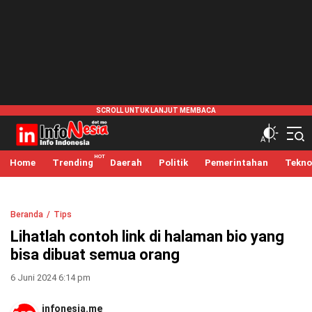
infonesia.me
Info Indonesia
Home
Trending
Daerah
Politik
Pemerintahan
Tekno
Beranda
Tips
Lihatlah contoh link di halaman bio yang
bisa dibuat semua orang
6 Juni 2024 6:14 pm
infonesia.me