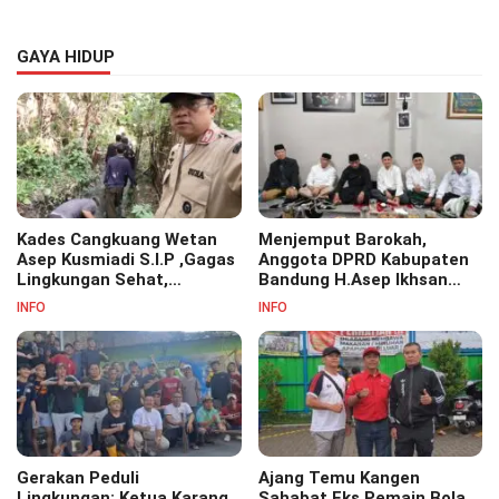
GAYA HIDUP
Kades Cangkuang Wetan
Menjemput Barokah,
Asep Kusmiadi S.I.P ,Gagas
Anggota DPRD Kabupaten
Lingkungan Sehat,
Bandung H.Asep Ikhsan
Bersihkan Saluran Air di RW
S.Pd.M.M Hadiri Haul Akbar
INFO
INFO
07
Masyayikh Pondok
Pesantren Cipasung.
Gerakan Peduli
Ajang Temu Kangen
Lingkungan: Ketua Karang
Sahabat Eks Pemain Bola,