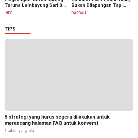
Taruna Lembayung Sari 09
Bukan Dilapangan Tapi
Irvan Permana Ajak
Ditongkrongan
INFO
DAERAH
Ciptakan Lingkungan Asri
dan Nyaman
TIPS
5 strategi yang harus segera dilakukan untuk
merancang halaman FAQ untuk konversi
1 tahun yang lalu