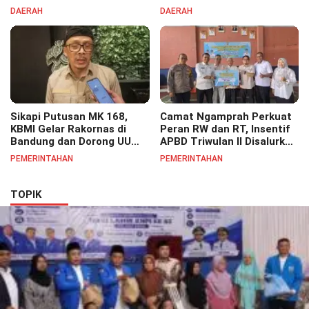
Kecamatan Tekan Resiko
Bojongsoang Semarakkan
DAERAH
DAERAH
Banjir
Berbagi Doorprize
Sikapi Putusan MK 168,
Camat Ngamprah Perkuat
KBMI Gelar Rakornas di
Peran RW dan RT, Insentif
Bandung dan Dorong UU
APBD Triwulan II Disalurkan
Perlindungan Pekerja
untuk Tingkatkan
PEMERINTAHAN
PEMERINTAHAN
Semangat Pelayanan
Masyarakat
TOPIK