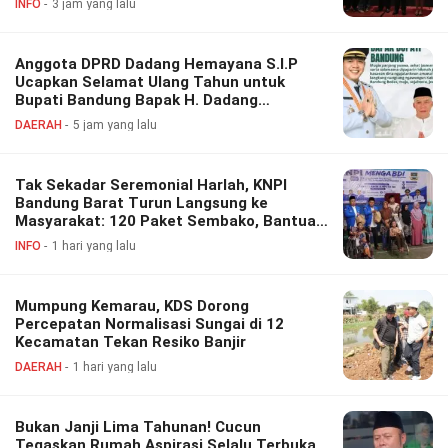
INFO
3 jam yang lalu
Anggota DPRD Dadang Hemayana S.I.P
Ucapkan Selamat Ulang Tahun untuk
Bupati Bandung Bapak H. Dadang
Supriatna
DAERAH
5 jam yang lalu
Tak Sekadar Seremonial Harlah, KNPI
Bandung Barat Turun Langsung ke
Masyarakat: 120 Paket Sembako, Bantuan
Disabilitas hingga Layanan Kesehatan
INFO
1 hari yang lalu
Gratis
Mumpung Kemarau, KDS Dorong
Percepatan Normalisasi Sungai di 12
Kecamatan Tekan Resiko Banjir
DAERAH
1 hari yang lalu
Bukan Janji Lima Tahunan! Cucun
Tegaskan Rumah Aspirasi Selalu Terbuka,