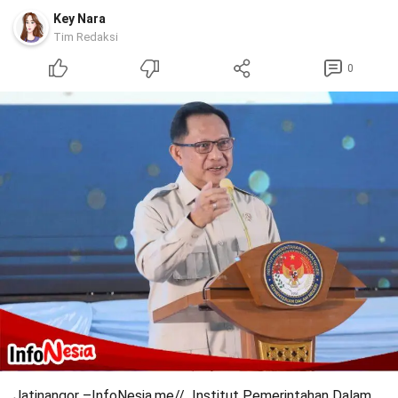
Key Nara
Tim Redaksi
0
Jatinangor –InfoNesia.me// Institut Pemerintahan Dalam