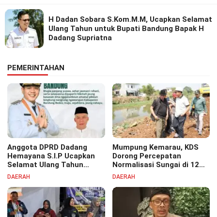
H Dadan Sobara S.Kom.M.M, Ucapkan Selamat
Ulang Tahun untuk Bupati Bandung Bapak H
Dadang Supriatna
PEMERINTAHAN
Anggota DPRD Dadang
Mumpung Kemarau, KDS
Hemayana S.I.P Ucapkan
Dorong Percepatan
Selamat Ulang Tahun
Normalisasi Sungai di 12
untuk Bupati Bandung
Kecamatan Tekan Resiko
DAERAH
DAERAH
Bapak H. Dadang Supriatna
Banjir