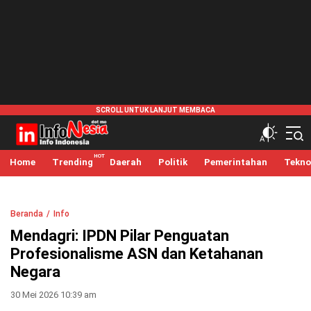
infonesia.me
Info Indonesia
Home
Trending
Daerah
Politik
Pemerintahan
Tekno
Beranda
Info
Mendagri: IPDN Pilar Penguatan
Profesionalisme ASN dan Ketahanan
Negara
30 Mei 2026 10:39 am