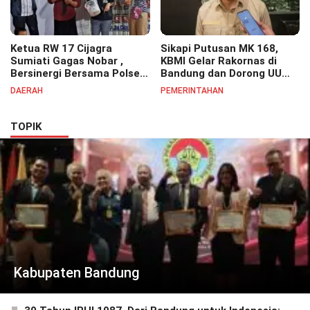
Ketua RW 17 Cijagra
Sikapi Putusan MK 168,
Sumiati Gagas Nobar ,
KBMI Gelar Rakornas di
Bersinergi Bersama Polsek
Bandung dan Dorong UU
Bojongsoang Semarakkan
Perlindungan Pekerja
DAERAH
PEMERINTAHAN
Berbagi Doorprize
TOPIK
Kabupaten Bandung