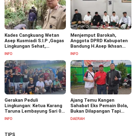
Kades Cangkuang Wetan
Menjemput Barokah,
Asep Kusmiadi S.I.P ,Gagas
Anggota DPRD Kabupaten
Lingkungan Sehat,
Bandung H.Asep Ikhsan
Bersihkan Saluran Air di RW
S.Pd.M.M Hadiri Haul Akbar
INFO
INFO
07
Masyayikh Pondok
Pesantren Cipasung.
Gerakan Peduli
Ajang Temu Kangen
Lingkungan: Ketua Karang
Sahabat Eks Pemain Bola,
Taruna Lembayung Sari 09
Bukan Dilapangan Tapi
Irvan Permana Ajak
Ditongkrongan
INFO
DAERAH
Ciptakan Lingkungan Asri
dan Nyaman
TIPS