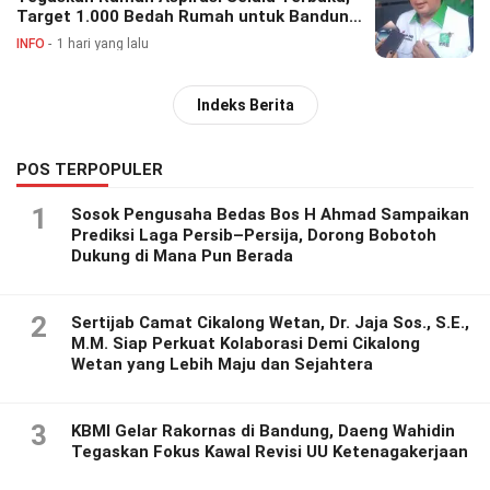
Target 1.000 Bedah Rumah untuk Bandung
Barat
INFO
1 hari yang lalu
Indeks Berita
POS TERPOPULER
1
Sosok Pengusaha Bedas Bos H Ahmad Sampaikan
Prediksi Laga Persib–Persija, Dorong Bobotoh
Dukung di Mana Pun Berada
2
Sertijab Camat Cikalong Wetan, Dr. Jaja Sos., S.E.,
M.M. Siap Perkuat Kolaborasi Demi Cikalong
Wetan yang Lebih Maju dan Sejahtera
3
KBMI Gelar Rakornas di Bandung, Daeng Wahidin
Tegaskan Fokus Kawal Revisi UU Ketenagakerjaan