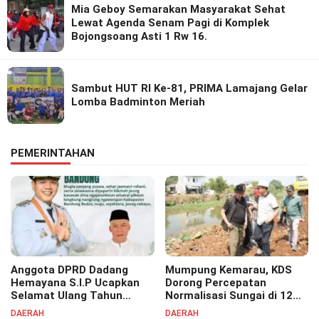
Mia Geboy Semarakan Masyarakat Sehat
Lewat Agenda Senam Pagi di Komplek
Bojongsoang Asti 1 Rw 16.
Sambut HUT RI Ke-81, PRIMA Lamajang Gelar
Lomba Badminton Meriah
PEMERINTAHAN
Anggota DPRD Dadang
Mumpung Kemarau, KDS
Hemayana S.I.P Ucapkan
Dorong Percepatan
Selamat Ulang Tahun
Normalisasi Sungai di 12
untuk Bupati Bandung
Kecamatan Tekan Resiko
DAERAH
DAERAH