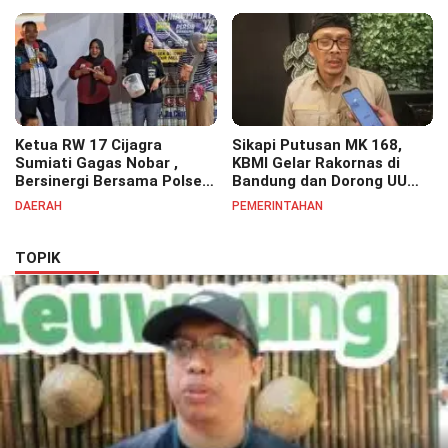
Bapak H. Dadang Supriatna
Banjir
Ketua RW 17 Cijagra
Sikapi Putusan MK 168,
Sumiati Gagas Nobar ,
KBMI Gelar Rakornas di
Bersinergi Bersama Polsek
Bandung dan Dorong UU
Bojongsoang Semarakkan
Perlindungan Pekerja
DAERAH
PEMERINTAHAN
Berbagi Doorprize
TOPIK