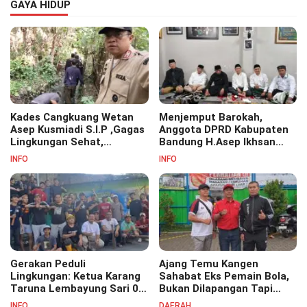
GAYA HIDUP
Kades Cangkuang Wetan
Menjemput Barokah,
Asep Kusmiadi S.I.P ,Gagas
Anggota DPRD Kabupaten
Lingkungan Sehat,
Bandung H.Asep Ikhsan
Bersihkan Saluran Air di RW
S.Pd.M.M Hadiri Haul Akbar
INFO
INFO
07
Masyayikh Pondok
Pesantren Cipasung.
Gerakan Peduli
Ajang Temu Kangen
Lingkungan: Ketua Karang
Sahabat Eks Pemain Bola,
Taruna Lembayung Sari 09
Bukan Dilapangan Tapi
Irvan Permana Ajak
Ditongkrongan
INFO
DAERAH