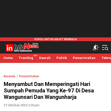
infonesia.me
Info Indonesia
Home
Trending
Daerah
Politik
Pemerintahan
Tekno
Beranda
Pemerintahan
Menyambut Dan Memperingati Hari
Sumpah Pemuda Yang Ke-97 Di Desa
Wangunsari Dan Wangunharja
27 Oktober 2025 3:20 pm