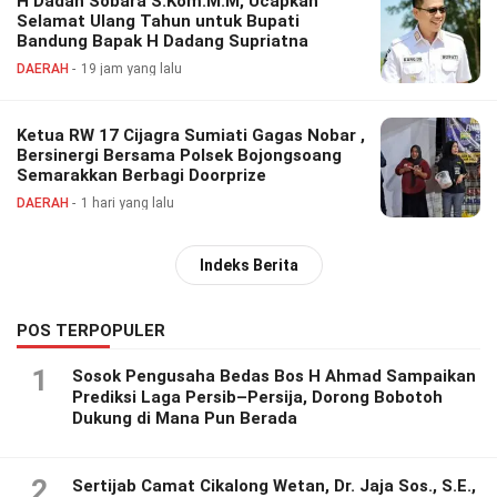
H Dadan Sobara S.Kom.M.M, Ucapkan
Selamat Ulang Tahun untuk Bupati
Bandung Bapak H Dadang Supriatna
DAERAH
19 jam yang lalu
Ketua RW 17 Cijagra Sumiati Gagas Nobar ,
Bersinergi Bersama Polsek Bojongsoang
Semarakkan Berbagi Doorprize
DAERAH
1 hari yang lalu
Indeks Berita
POS TERPOPULER
1
Sosok Pengusaha Bedas Bos H Ahmad Sampaikan
Prediksi Laga Persib–Persija, Dorong Bobotoh
Dukung di Mana Pun Berada
2
Sertijab Camat Cikalong Wetan, Dr. Jaja Sos., S.E.,