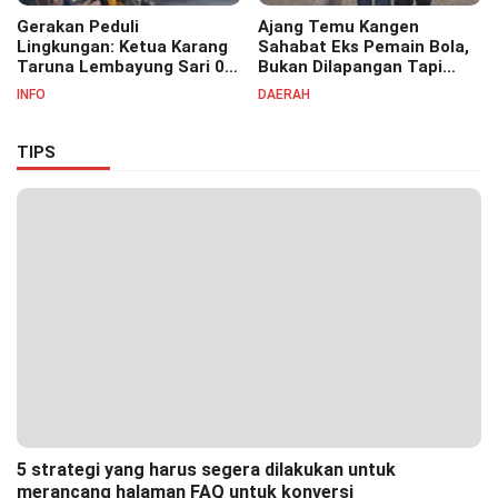
Gerakan Peduli
Ajang Temu Kangen
Lingkungan: Ketua Karang
Sahabat Eks Pemain Bola,
Taruna Lembayung Sari 09
Bukan Dilapangan Tapi
Irvan Permana Ajak
Ditongkrongan
INFO
DAERAH
Ciptakan Lingkungan Asri
dan Nyaman
TIPS
5 strategi yang harus segera dilakukan untuk
merancang halaman FAQ untuk konversi