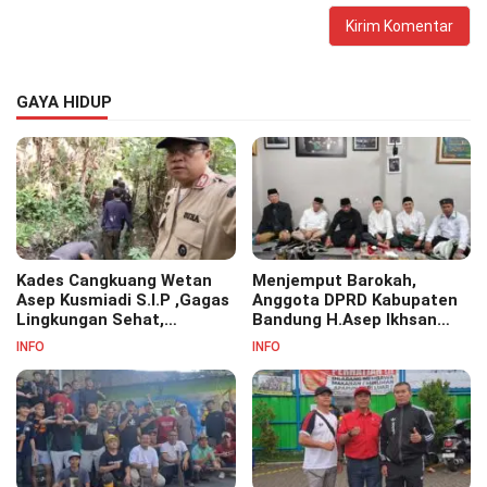
GAYA HIDUP
Kades Cangkuang Wetan
Menjemput Barokah,
Asep Kusmiadi S.I.P ,Gagas
Anggota DPRD Kabupaten
Lingkungan Sehat,
Bandung H.Asep Ikhsan
Bersihkan Saluran Air di RW
S.Pd.M.M Hadiri Haul Akbar
INFO
INFO
07
Masyayikh Pondok
Pesantren Cipasung.