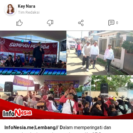
Key Nara
Tim Redaksi
0
InfoNesia.me|Lembang// D
alam memperingati dan