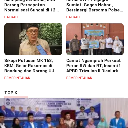
Dorong Percepatan
Sumiati Gagas Nobar ,
Normalisasi Sungai di 12
Bersinergi Bersama Polsek
Kecamatan Tekan Resiko
Bojongsoang Semarakkan
DAERAH
DAERAH
Banjir
Berbagi Doorprize
Sikapi Putusan MK 168,
Camat Ngamprah Perkuat
KBMI Gelar Rakornas di
Peran RW dan RT, Insentif
Bandung dan Dorong UU
APBD Triwulan II Disalurkan
Perlindungan Pekerja
untuk Tingkatkan
PEMERINTAHAN
PEMERINTAHAN
Semangat Pelayanan
Masyarakat
TOPIK