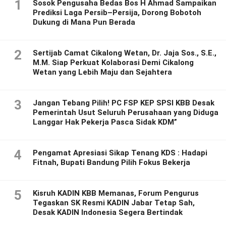
1
Sosok Pengusaha Bedas Bos H Ahmad Sampaikan
Prediksi Laga Persib–Persija, Dorong Bobotoh
Dukung di Mana Pun Berada
2
Sertijab Camat Cikalong Wetan, Dr. Jaja Sos., S.E.,
M.M. Siap Perkuat Kolaborasi Demi Cikalong
Wetan yang Lebih Maju dan Sejahtera
3
Jangan Tebang Pilih! PC FSP KEP SPSI KBB Desak
Pemerintah Usut Seluruh Perusahaan yang Diduga
Langgar Hak Pekerja Pasca Sidak KDM”
4
Pengamat Apresiasi Sikap Tenang KDS : Hadapi
Fitnah, Bupati Bandung Pilih Fokus Bekerja
5
Kisruh KADIN KBB Memanas, Forum Pengurus
Tegaskan SK Resmi KADIN Jabar Tetap Sah,
Desak KADIN Indonesia Segera Bertindak