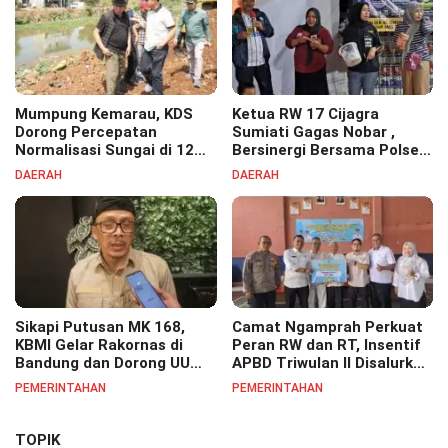
Mumpung Kemarau, KDS
Ketua RW 17 Cijagra
Dorong Percepatan
Sumiati Gagas Nobar ,
Normalisasi Sungai di 12
Bersinergi Bersama Polsek
Kecamatan Tekan Resiko
Bojongsoang Semarakkan
DAERAH
DAERAH
Banjir
Berbagi Doorprize
Sikapi Putusan MK 168,
Camat Ngamprah Perkuat
KBMI Gelar Rakornas di
Peran RW dan RT, Insentif
Bandung dan Dorong UU
APBD Triwulan II Disalurkan
Perlindungan Pekerja
untuk Tingkatkan
PEMERINTAHAN
PEMERINTAHAN
Semangat Pelayanan
Masyarakat
TOPIK