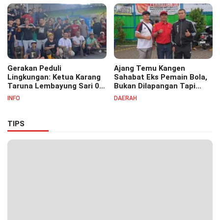
Pesantren Cipasung.
Gerakan Peduli
Ajang Temu Kangen
Lingkungan: Ketua Karang
Sahabat Eks Pemain Bola,
Taruna Lembayung Sari 09
Bukan Dilapangan Tapi
Irvan Permana Ajak
Ditongkrongan
INFO
DAERAH
Ciptakan Lingkungan Asri
dan Nyaman
TIPS