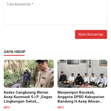
GAYA HIDUP
Kades Cangkuang Wetan
Menjemput Barokah,
Asep Kusmiadi S.I.P ,Gagas
Anggota DPRD Kabupaten
Lingkungan Sehat,
Bandung H.Asep Ikhsan
Bersihkan Saluran Air di RW
S.Pd.M.M Hadiri Haul Akbar
INFO
INFO
07
Masyayikh Pondok