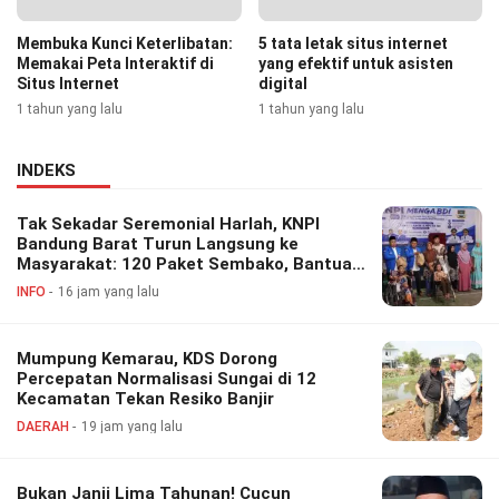
Membuka Kunci Keterlibatan:
5 tata letak situs internet
Memakai Peta Interaktif di
yang efektif untuk asisten
Situs Internet
digital
1 tahun yang lalu
1 tahun yang lalu
INDEKS
Tak Sekadar Seremonial Harlah, KNPI
Bandung Barat Turun Langsung ke
Masyarakat: 120 Paket Sembako, Bantuan
Disabilitas hingga Layanan Kesehatan
INFO
16 jam yang lalu
Gratis
Mumpung Kemarau, KDS Dorong
Percepatan Normalisasi Sungai di 12
Kecamatan Tekan Resiko Banjir
DAERAH
19 jam yang lalu
Bukan Janji Lima Tahunan! Cucun