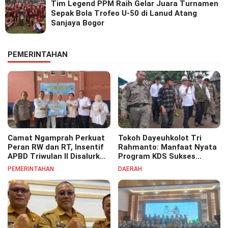
Tim Legend PPM Raih Gelar Juara Turnamen
Sepak Bola Trofeo U-50 di Lanud Atang
Sanjaya Bogor
PEMERINTAHAN
Camat Ngamprah Perkuat
Tokoh Dayeuhkolot Tri
Peran RW dan RT, Insentif
Rahmanto: Manfaat Nyata
APBD Triwulan II Disalurkan
Program KDS Sukses
untuk Tingkatkan
Dirasakan Seluruh Lapisan
PEMERINTAHAN
DAERAH
Semangat Pelayanan
Masyarakat Merata
Masyarakat
Sampai Pelosok.