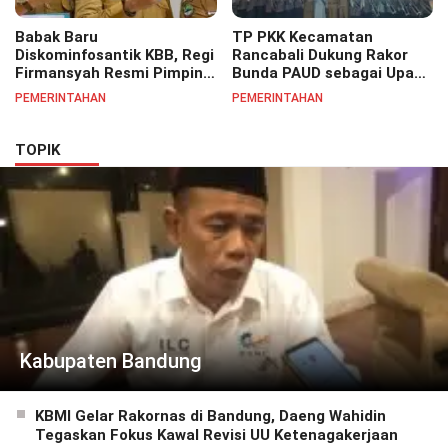
Babak Baru
TP PKK Kecamatan
Diskominfosantik KBB, Regi
Rancabali Dukung Rakor
Firmansyah Resmi Pimpin
Bunda PAUD sebagai Upaya
Bidang IKP Perkuat
Penguatan Kualitas PAUD
PEMERINTAHAN
PEMERINTAHAN
Pelayanan Informasi Publik
di Daerah
TOPIK
Kabupaten Bandung
KBMI Gelar Rakornas di Bandung, Daeng Wahidin
Tegaskan Fokus Kawal Revisi UU Ketenagakerjaan