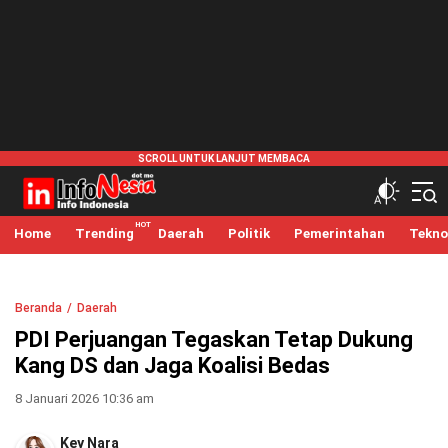
infonesia.me
Info Indonesia
Home
Trending
Daerah
Politik
Pemerintahan
Tekno
Beranda
Daerah
PDI Perjuangan Tegaskan Tetap Dukung
Kang DS dan Jaga Koalisi Bedas
8 Januari 2026 10:36 am
Key Nara