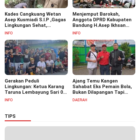
Kades Cangkuang Wetan
Menjemput Barokah,
Asep Kusmiadi S.I.P ,Gagas
Anggota DPRD Kabupaten
Lingkungan Sehat,
Bandung H.Asep Ikhsan
Bersihkan Saluran Air di RW
S.Pd.M.M Hadiri Haul Akbar
INFO
INFO
07
Masyayikh Pondok
Pesantren Cipasung.
Gerakan Peduli
Ajang Temu Kangen
Lingkungan: Ketua Karang
Sahabat Eks Pemain Bola,
Taruna Lembayung Sari 09
Bukan Dilapangan Tapi
Irvan Permana Ajak
Ditongkrongan
INFO
DAERAH
Ciptakan Lingkungan Asri
dan Nyaman
TIPS