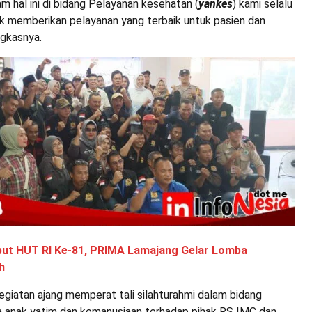
m hal ini di bidang Pelayanan kesehatan (
yankes
) kami selalu
uk memberikan pelayanan yang terbaik untuk pasien dan
ngkasnya.
ut HUT RI Ke-81, PRIMA Lamajang Gelar Lomba
h
kegiatan ajang memperat tali silahturahmi dalam bidang
 anak yatim dan kemanusiaan terhadap pihak RS IMC dan