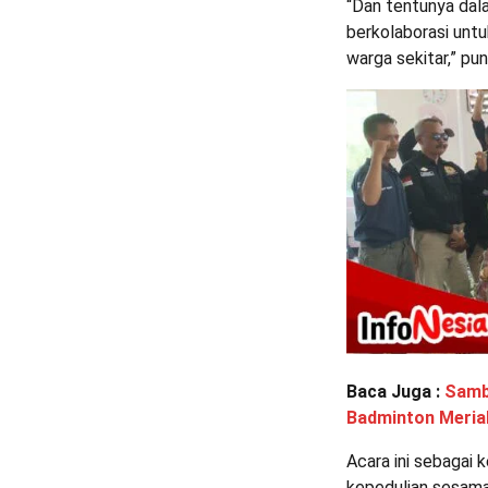
“Dan tentunya dala
berkolaborasi unt
warga sekitar,” pu
Baca Juga :
Samb
Badminton Meria
Acara ini sebagai 
kepedulian sesama