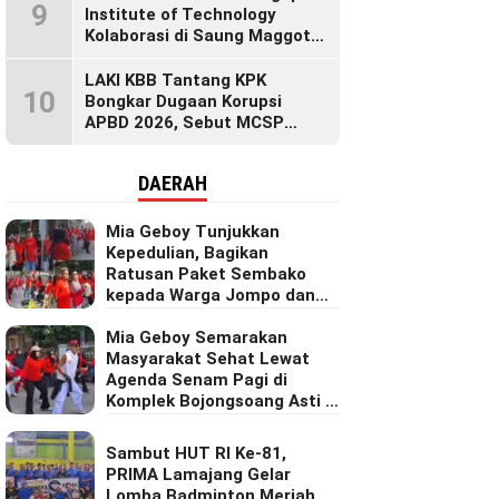
9
Institute of Technology
Kolaborasi di Saung Maggot
KBB, Ubah Maggot Jadi
Produk Bernilai Tinggi Lewat
LAKI KBB Tantang KPK
10
Riset Inovatif
Bongkar Dugaan Korupsi
APBD 2026, Sebut MCSP
Tanpa Partisipasi Publik
Dinilai Gagal Total
DAERAH
Mia Geboy Tunjukkan
Kepedulian, Bagikan
Ratusan Paket Sembako
kepada Warga Jompo dan
Janda di Komplek
Bojongsoang Asri 1
Mia Geboy Semarakan
Masyarakat Sehat Lewat
Agenda Senam Pagi di
Komplek Bojongsoang Asti 1
Rw 16.
Sambut HUT RI Ke-81,
PRIMA Lamajang Gelar
Lomba Badminton Meriah