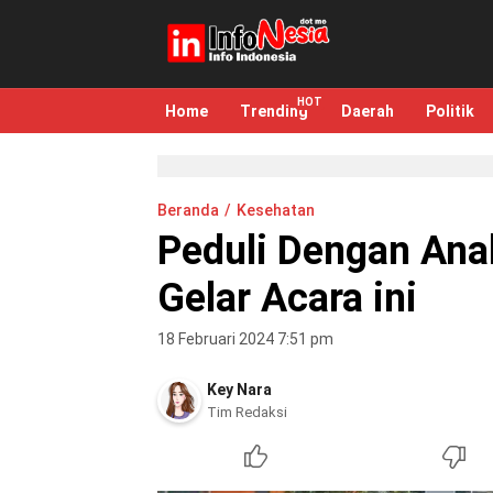
infonesia.me
Info Indonesia
Home
Trending
Daerah
Politik
Beranda
Kesehatan
Peduli Dengan Ana
Gelar Acara ini
18 Februari 2024 7:51 pm
Key Nara
Tim Redaksi