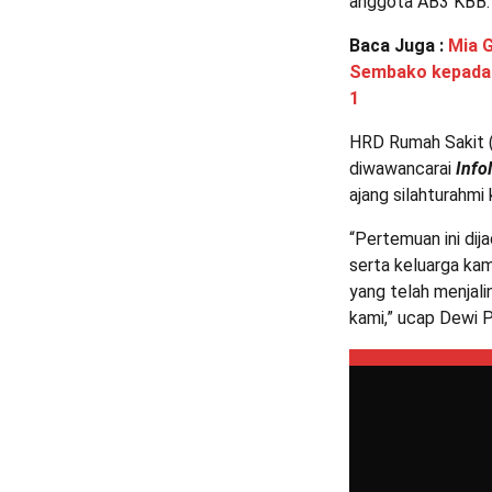
anggota AB3 KBB.
Baca Juga :
Mia 
Sembako kepada 
1
HRD Rumah Sakit (
diwawancarai
Info
ajang silahturahmi
“Pertemuan ini dij
serta keluarga ka
yang telah menjali
kami,” ucap Dewi 