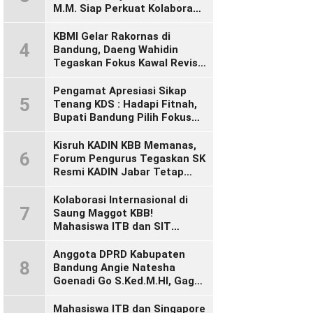
M.M. Siap Perkuat Kolaborasi
Demi Cikalong Wetan yang
Lebih Maju dan Sejahtera
KBMI Gelar Rakornas di
4
Bandung, Daeng Wahidin
Tegaskan Fokus Kawal Revisi
UU Ketenagakerjaan
Pengamat Apresiasi Sikap
5
Tenang KDS : Hadapi Fitnah,
Bupati Bandung Pilih Fokus
Bekerja
Kisruh KADIN KBB Memanas,
6
Forum Pengurus Tegaskan SK
Resmi KADIN Jabar Tetap
Sah, Desak KADIN Indonesia
Segera Bertindak
Kolaborasi Internasional di
7
Saung Maggot KBB!
Mahasiswa ITB dan SIT
Singapura Dalami Inovasi
Maggot untuk Ketahanan
Anggota DPRD Kabupaten
8
Pangan Dunia
Bandung Angie Natesha
Goenadi Go S.Ked.M.HI, Gagas
Gerakan Masyarakat Sehat
Lewat Agenda Senam Pagi
Mahasiswa ITB dan Singapore