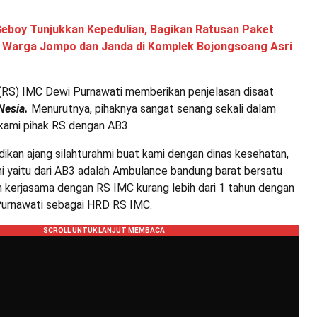
Geboy Tunjukkan Kepedulian, Bagikan Ratusan Paket
Warga Jompo dan Janda di Komplek Bojongsoang Asri
RS) IMC Dewi Purnawati memberikan penjelasan disaat
Nesia.
Menurutnya, pihaknya sangat senang sekali dalam
 kami pihak RS dengan AB3.
adikan ajang silahturahmi buat kami dengan dinas kesehatan,
mi yaitu dari AB3 adalah Ambulance bandung barat bersatu
n kerjasama dengan RS IMC kurang lebih dari 1 tahun dengan
Purnawati sebagai HRD RS IMC.