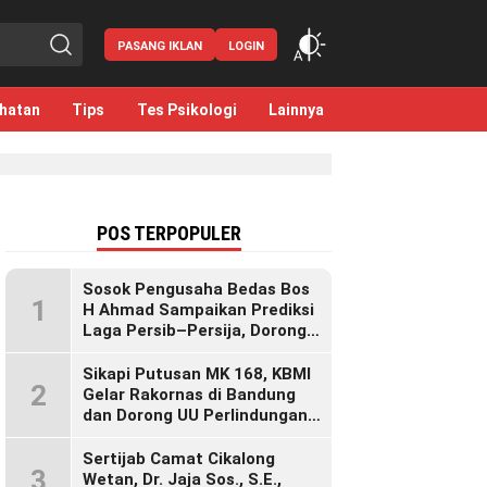
PASANG IKLAN
LOGIN
hatan
Tips
Tes Psikologi
Lainnya
POS TERPOPULER
Sosok Pengusaha Bedas Bos
1
H Ahmad Sampaikan Prediksi
Laga Persib–Persija, Dorong
Bobotoh Dukung di Mana Pun
Berada
Sikapi Putusan MK 168, KBMI
2
Gelar Rakornas di Bandung
dan Dorong UU Perlindungan
Pekerja
Sertijab Camat Cikalong
3
Wetan, Dr. Jaja Sos., S.E.,