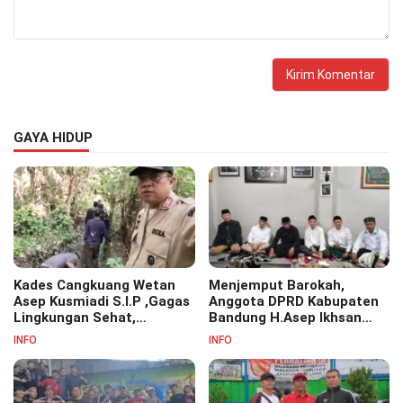
GAYA HIDUP
Kades Cangkuang Wetan
Menjemput Barokah,
Asep Kusmiadi S.I.P ,Gagas
Anggota DPRD Kabupaten
Lingkungan Sehat,
Bandung H.Asep Ikhsan
Bersihkan Saluran Air di RW
S.Pd.M.M Hadiri Haul Akbar
INFO
INFO
07
Masyayikh Pondok
Pesantren Cipasung.