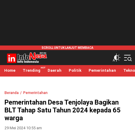
infonesia.me
Info Indonesia
Home
Trending
Daerah
Politik
Pemerintahan
Tekno
Beranda
Pemerintahan
Pemerintahan Desa Tenjolaya Bagikan
BLT Tahap Satu Tahun 2024 kepada 65
warga
29 Mei 2024 10:55 am