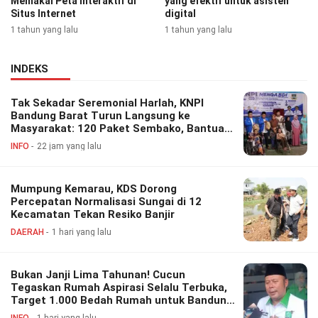
Memakai Peta Interaktif di
yang efektif untuk asisten
Situs Internet
digital
1 tahun yang lalu
1 tahun yang lalu
INDEKS
Tak Sekadar Seremonial Harlah, KNPI
Bandung Barat Turun Langsung ke
Masyarakat: 120 Paket Sembako, Bantuan
Disabilitas hingga Layanan Kesehatan
INFO
22 jam yang lalu
Gratis
Mumpung Kemarau, KDS Dorong
Percepatan Normalisasi Sungai di 12
Kecamatan Tekan Resiko Banjir
DAERAH
1 hari yang lalu
Bukan Janji Lima Tahunan! Cucun
Tegaskan Rumah Aspirasi Selalu Terbuka,
Target 1.000 Bedah Rumah untuk Bandung
Barat
INFO
1 hari yang lalu