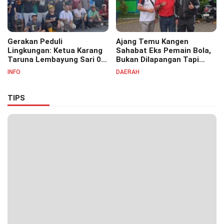
Gerakan Peduli
Ajang Temu Kangen
Lingkungan: Ketua Karang
Sahabat Eks Pemain Bola,
Taruna Lembayung Sari 09
Bukan Dilapangan Tapi
Irvan Permana Ajak
Ditongkrongan
INFO
DAERAH
Ciptakan Lingkungan Asri
dan Nyaman
TIPS