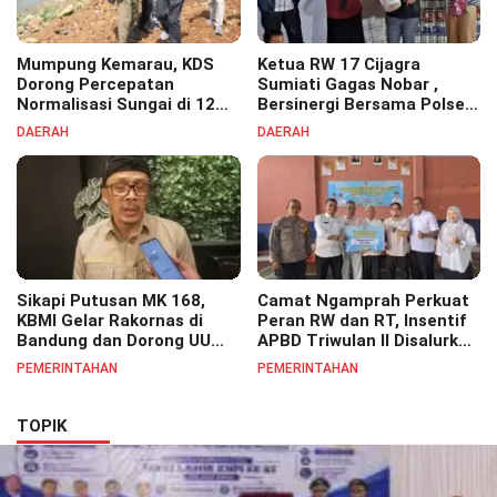
Mumpung Kemarau, KDS
Ketua RW 17 Cijagra
Dorong Percepatan
Sumiati Gagas Nobar ,
Normalisasi Sungai di 12
Bersinergi Bersama Polsek
Kecamatan Tekan Resiko
Bojongsoang Semarakkan
DAERAH
DAERAH
Banjir
Berbagi Doorprize
Sikapi Putusan MK 168,
Camat Ngamprah Perkuat
KBMI Gelar Rakornas di
Peran RW dan RT, Insentif
Bandung dan Dorong UU
APBD Triwulan II Disalurkan
Perlindungan Pekerja
untuk Tingkatkan
PEMERINTAHAN
PEMERINTAHAN
Semangat Pelayanan
Masyarakat
TOPIK