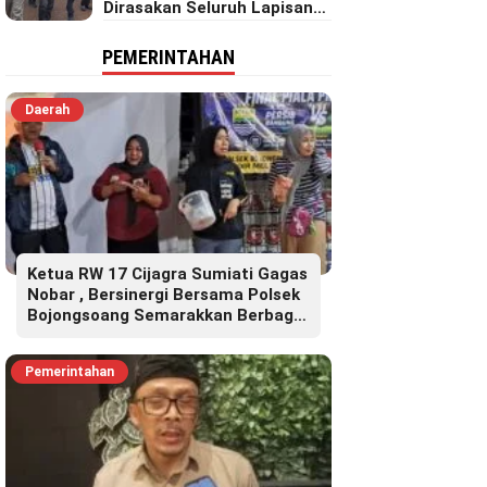
Dirasakan Seluruh Lapisan
Masyarakat Merata Sampai
Pelosok.
PEMERINTAHAN
Daerah
Ketua RW 17 Cijagra Sumiati Gagas
Nobar , Bersinergi Bersama Polsek
Bojongsoang Semarakkan Berbagi
Doorprize
Pemerintahan