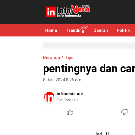
infonesia.me
Info Indonesia
Home
Trending
Daerah
Politik
Beranda
Tips
pentingnya dan c
8 Juni 2024 8:26 am
infonesia.me
Tim Redaksi
[ad_1]