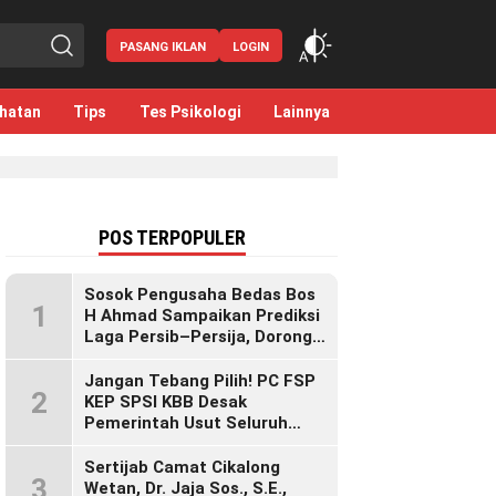
PASANG IKLAN
LOGIN
hatan
Tips
Tes Psikologi
Lainnya
POS TERPOPULER
Sosok Pengusaha Bedas Bos
1
H Ahmad Sampaikan Prediksi
Laga Persib–Persija, Dorong
Bobotoh Dukung di Mana Pun
Berada
Jangan Tebang Pilih! PC FSP
2
KEP SPSI KBB Desak
Pemerintah Usut Seluruh
Perusahaan yang Diduga
Langgar Hak Pekerja Pasca
Sertijab Camat Cikalong
3
Sidak KDM”
Wetan, Dr. Jaja Sos., S.E.,