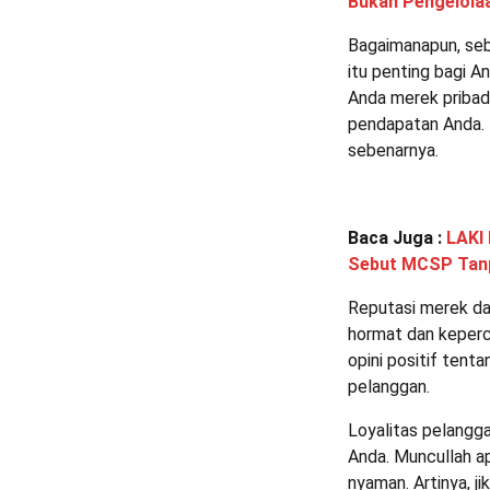
Bukan Pengelol
Bagaimanapun, seb
itu penting bagi A
Anda merek pribad
pendapatan Anda. 
sebenarnya.
Baca Juga :
LAKI
Sebut MCSP Tanpa
Reputasi merek da
hormat dan keperc
opini positif tent
pelanggan.
Loyalitas pelangga
Anda. Muncullah a
nyaman. Artinya, 