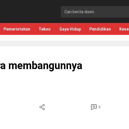
Pemerintahan
Tekno
Gaya Hidup
Pendidikan
Kese
ara membangunnya
0