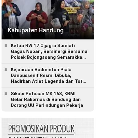
Kabupaten Bandung
Ketua RW 17 Cijagra Sumiati
Gagas Nobar , Bersinergi Bersama
Polsek Bojongsoang Semarakkan
Berbagi Doorprize
Kejuaraan Badminton Piala
Danpussenif Resmi Dibuka,
Hadirkan Atlet Legenda dan Total
Hadiah Rp280 Juta
Sikapi Putusan MK 168, KBMI
Gelar Rakornas di Bandung dan
Dorong UU Perlindungan Pekerja