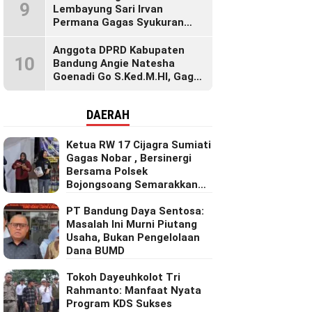
9
Lembayung Sari Irvan
Permana Gagas Syukuran
Makan Liwet Bersama Warga
Bojong Citepus Penuh Dengan
Anggota DPRD Kabupaten
10
Kebersamaan.
Bandung Angie Natesha
Goenadi Go S.Ked.M.HI, Gagas
Gerakan Masyarakat Sehat
Lewat Agenda Senam Pagi
DAERAH
Ketua RW 17 Cijagra Sumiati
Gagas Nobar , Bersinergi
Bersama Polsek
Bojongsoang Semarakkan
Berbagi Doorprize
PT Bandung Daya Sentosa:
Masalah Ini Murni Piutang
Usaha, Bukan Pengelolaan
Dana BUMD
Tokoh Dayeuhkolot Tri
Rahmanto: Manfaat Nyata
Program KDS Sukses