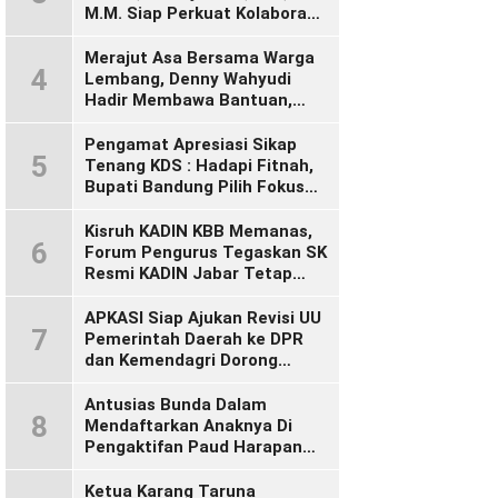
M.M. Siap Perkuat Kolaborasi
Demi Cikalong Wetan yang
Lebih Maju dan Sejahtera
Merajut Asa Bersama Warga
4
Lembang, Denny Wahyudi
Hadir Membawa Bantuan,
Mengawal PIP, dan
Menyalakan Semangat
Pengamat Apresiasi Sikap
5
Generasi Muda
Tenang KDS : Hadapi Fitnah,
Bupati Bandung Pilih Fokus
Bekerja
Kisruh KADIN KBB Memanas,
6
Forum Pengurus Tegaskan SK
Resmi KADIN Jabar Tetap
Sah, Desak KADIN Indonesia
Segera Bertindak
APKASI Siap Ajukan Revisi UU
7
Pemerintah Daerah ke DPR
dan Kemendagri Dorong
Penyempurnaan UU Otonomi
Daerah
Antusias Bunda Dalam
8
Mendaftarkan Anaknya Di
Pengaktifan Paud Harapan
Bunda 09 Desa Wangunsari
Ketua Karang Taruna