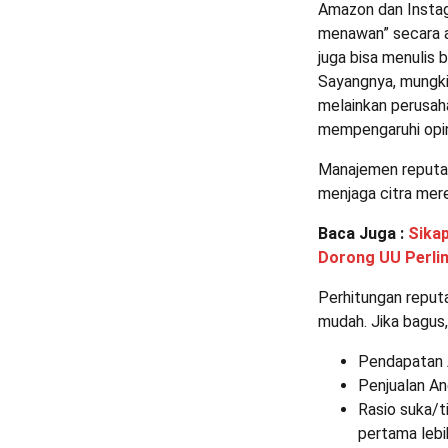
Amazon dan Instag
menawan” secara 
juga bisa menulis
Sayangnya, mungk
melainkan perusaha
mempengaruhi opin
Manajemen reputa
menjaga citra mere
Baca Juga :
Sikap
Dorong UU Perli
Perhitungan reput
mudah. Jika bagus,
Pendapatan 
Penjualan An
Rasio suka/ti
pertama lebi