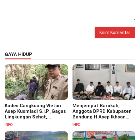
GAYA HIDUP
Kades Cangkuang Wetan
Menjemput Barokah,
Asep Kusmiadi S.I.P ,Gagas
Anggota DPRD Kabupaten
Lingkungan Sehat,
Bandung H.Asep Ikhsan
Bersihkan Saluran Air di RW
S.Pd.M.M Hadiri Haul Akbar
INFO
INFO
07
Masyayikh Pondok
Pesantren Cipasung.