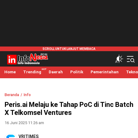
infonesia.me
Info Indonesia
Home
Trending
Daerah
Politik
Pemerintahan
Tekno
Beranda
Info
Peris.ai Melaju ke Tahap PoC di Tinc Batch
X Telkomsel Ventures
16 Juni 2025 11:26 am
VRITIMES