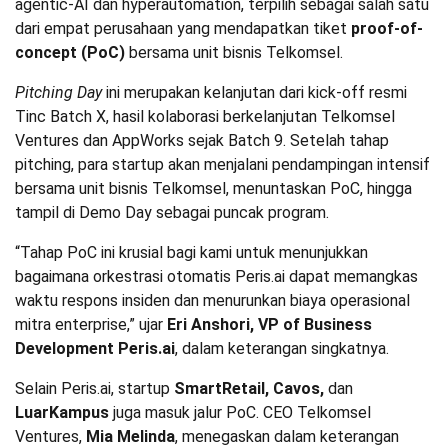
agentic-AI dan hyperautomation, terpilih sebagai salah satu
dari empat perusahaan yang mendapatkan tiket
proof-of-
concept (PoC)
bersama unit bisnis Telkomsel.
Pitching Day
ini merupakan kelanjutan dari kick-off resmi
Tinc Batch X, hasil kolaborasi berkelanjutan Telkomsel
Ventures dan AppWorks sejak Batch 9. Setelah tahap
pitching, para startup akan menjalani pendampingan intensif
bersama unit bisnis Telkomsel, menuntaskan PoC, hingga
tampil di Demo Day sebagai puncak program.
“Tahap PoC ini krusial bagi kami untuk menunjukkan
bagaimana orkestrasi otomatis Peris.ai dapat memangkas
waktu respons insiden dan menurunkan biaya operasional
mitra enterprise,” ujar
Eri Anshori, VP of Business
Development Peris.ai
, dalam keterangan singkatnya.
Selain Peris.ai, startup
SmartRetail, Cavos,
dan
LuarKampus
juga masuk jalur PoC. CEO Telkomsel
Ventures,
Mia Melinda
, menegaskan dalam keterangan