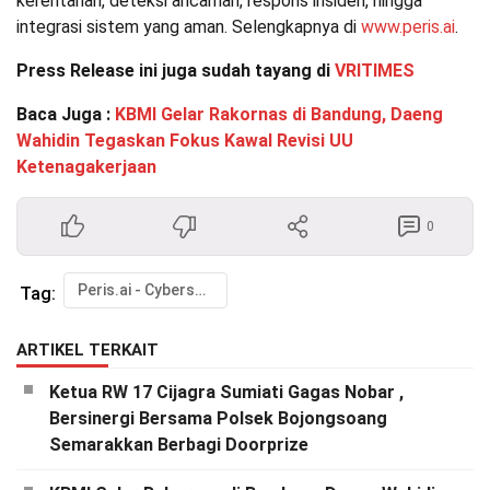
kerentanan, deteksi ancaman, respons insiden, hingga
integrasi sistem yang aman. Selengkapnya di
www.peris.ai
.
Press Release ini juga sudah tayang di
VRITIMES
Baca Juga :
KBMI Gelar Rakornas di Bandung, Daeng
Wahidin Tegaskan Fokus Kawal Revisi UU
Ketenagakerjaan
0
Peris.ai - Cybersecurity
Tag:
ARTIKEL TERKAIT
Ketua RW 17 Cijagra Sumiati Gagas Nobar ,
Bersinergi Bersama Polsek Bojongsoang
Semarakkan Berbagi Doorprize