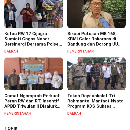
Ketua RW 17 Cijagra
Sikapi Putusan MK 168,
Sumiati Gagas Nobar ,
KBMI Gelar Rakornas di
Bersinergi Bersama Polsek
Bandung dan Dorong UU
Bojongsoang Semarakkan
Perlindungan Pekerja
DAERAH
PEMERINTAHAN
Berbagi Doorprize
Camat Ngamprah Perkuat
Tokoh Dayeuhkolot Tri
Peran RW dan RT, Insentif
Rahmanto: Manfaat Nyata
APBD Triwulan II Disalurkan
Program KDS Sukses
untuk Tingkatkan
Dirasakan Seluruh Lapisan
PEMERINTAHAN
DAERAH
Semangat Pelayanan
Masyarakat Merata
Masyarakat
Sampai Pelosok.
TOPIK