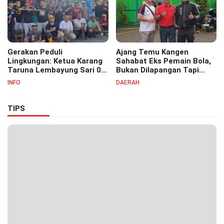
Gerakan Peduli
Ajang Temu Kangen
Lingkungan: Ketua Karang
Sahabat Eks Pemain Bola,
Taruna Lembayung Sari 09
Bukan Dilapangan Tapi
Irvan Permana Ajak
Ditongkrongan
INFO
DAERAH
Ciptakan Lingkungan Asri
dan Nyaman
TIPS