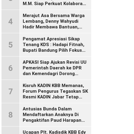
M.M. Siap Perkuat Kolaborasi
Demi Cikalong Wetan yang
Lebih Maju dan Sejahtera
Merajut Asa Bersama Warga
4
Lembang, Denny Wahyudi
Hadir Membawa Bantuan,
Mengawal PIP, dan
Menyalakan Semangat
Pengamat Apresiasi Sikap
5
Generasi Muda
Tenang KDS : Hadapi Fitnah,
Bupati Bandung Pilih Fokus
Bekerja
APKASI Siap Ajukan Revisi UU
6
Pemerintah Daerah ke DPR
dan Kemendagri Dorong
Penyempurnaan UU Otonomi
Daerah
Kisruh KADIN KBB Memanas,
7
Forum Pengurus Tegaskan SK
Resmi KADIN Jabar Tetap
Sah, Desak KADIN Indonesia
Segera Bertindak
Antusias Bunda Dalam
8
Mendaftarkan Anaknya Di
Pengaktifan Paud Harapan
Bunda 09 Desa Wangunsari
Ucapan Plt. Kadisdik KBB Edy