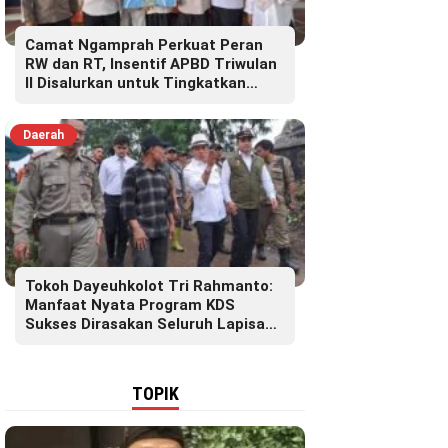
Camat Ngamprah Perkuat Peran
RW dan RT, Insentif APBD Triwulan
II Disalurkan untuk Tingkatkan
Semangat Pelayanan Masyarakat
Daerah
Tokoh Dayeuhkolot Tri Rahmanto:
Manfaat Nyata Program KDS
Sukses Dirasakan Seluruh Lapisan
Masyarakat Merata Sampai
Pelosok.
TOPIK