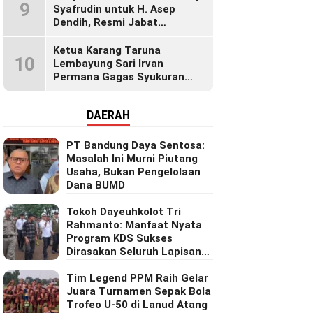
9
Syafrudin untuk H. Asep
Dendih, Resmi Jabat
Kadishub Bandung Barat
Ketua Karang Taruna
10
Lembayung Sari Irvan
Permana Gagas Syukuran
Makan Liwet Bersama Warga
Bojong Citepus Penuh Dengan
DAERAH
Kebersamaan.
PT Bandung Daya Sentosa:
Masalah Ini Murni Piutang
Usaha, Bukan Pengelolaan
Dana BUMD
Tokoh Dayeuhkolot Tri
Rahmanto: Manfaat Nyata
Program KDS Sukses
Dirasakan Seluruh Lapisan
Masyarakat Merata Sampai
Pelosok.
Tim Legend PPM Raih Gelar
Juara Turnamen Sepak Bola
Trofeo U-50 di Lanud Atang