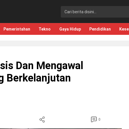
Pemerintahan
Tekno
Gaya Hidup
Pendidikan
Kese
Eksis Dan Mengawal
 Berkelanjutan
0