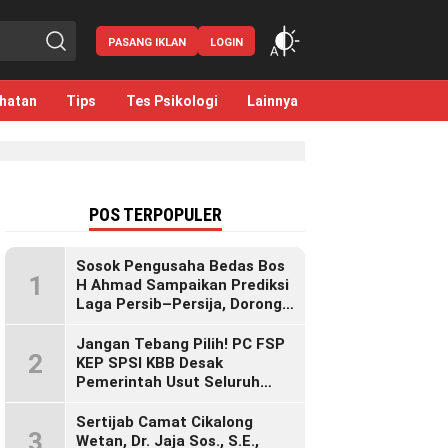
PASANG IKLAN
LOGIN
hatan
Tips
Tes Psikologi
Lainnya
POS TERPOPULER
Sosok Pengusaha Bedas Bos
1
H Ahmad Sampaikan Prediksi
Laga Persib–Persija, Dorong
Bobotoh Dukung di Mana Pun
Berada
Jangan Tebang Pilih! PC FSP
2
KEP SPSI KBB Desak
Pemerintah Usut Seluruh
Perusahaan yang Diduga
Langgar Hak Pekerja Pasca
Sertijab Camat Cikalong
3
Sidak KDM”
Wetan, Dr. Jaja Sos., S.E.,