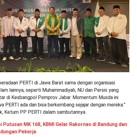
beradaan PERTI di Jawa Barat sama dengan organisasi
lam lainnya, seperti Muhammadiyah, NU dan Persis yang
tar di Kesbangpol Pemprov Jabar. Momentum Musda ini
 PERTI ada dan bisa berkembang sejajar dengan mereka.”
ruk, Ketum PP PERTI dalam sambutannya.
i Putusan MK 168, KBMI Gelar Rakornas di Bandung dan
ndungan Pekerja