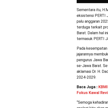
Sementara itu, H.
eksistensi PERTI 
palu anggaran 202
terduga terkait pr
Barat. Dalam hal i
termasuk PERTI Jab
Pada kesempatan i
jajarannya membuk
pengurus Jawa Bar
se-Jawa Barat. Set
aklamasi Dr. H. D
2024-2029.
Baca Juga :
KBMI
Fokus Kawal Revi
“Semoga kehadiran