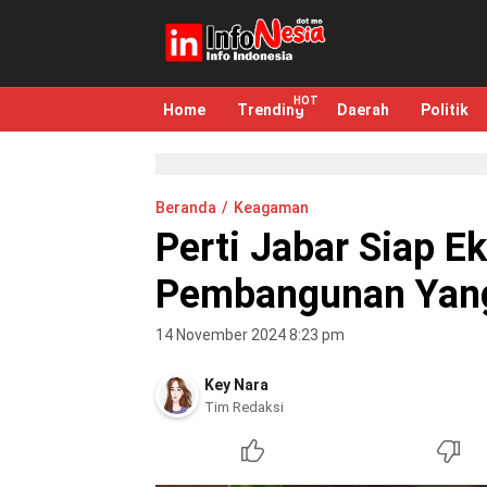
infonesia.me
Info Indonesia
Home
Trending
Daerah
Politik
Beranda
Keagaman
Perti Jabar Siap 
Pembangunan Yang
14 November 2024 8:23 pm
Key Nara
Tim Redaksi