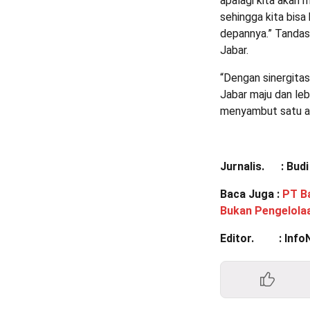
apalagi kita akan 
sehingga kita bisa
depannya.” Tanda
Jabar.
“Dengan sinergitas
Jabar maju dan le
menyambut satu a
Jurnalis. : Budi
Baca Juga :
PT B
Bukan Pengelol
Editor. : Info