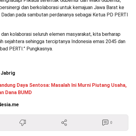
menghadapi Pilkada serentak Gubernur dan Wakil Gubernur,
 bersinergi dan berkolaborasi untuk kemajuan Jawa Barat ke
s Dadan pada sambutan perdananya sebagai Ketua PD PERTI
 dan kolaborasi seluruh elemen masyarakat, kita berharap
bih sejahtera sehingga terciptanya Indonesia emas 2045 dan
bad PERTI.” Pungkasnya.
 Jabrig
andung Daya Sentosa: Masalah Ini Murni Piutang Usaha,
aan Dana BUMD
Nesia.me
0