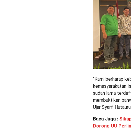
“Kami berharap ke
kemasyarakatan Is
sudah lama terdaf
membuktikan bahwa
Ujar Syarfi Hutau
Baca Juga :
Sikap
Dorong UU Perli