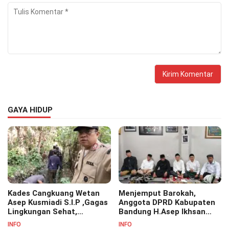
GAYA HIDUP
Kades Cangkuang Wetan
Menjemput Barokah,
Asep Kusmiadi S.I.P ,Gagas
Anggota DPRD Kabupaten
Lingkungan Sehat,
Bandung H.Asep Ikhsan
Bersihkan Saluran Air di RW
S.Pd.M.M Hadiri Haul Akbar
INFO
INFO