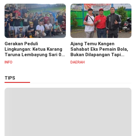
07
Masyayikh Pondok
Pesantren Cipasung.
Gerakan Peduli
Ajang Temu Kangen
Lingkungan: Ketua Karang
Sahabat Eks Pemain Bola,
Taruna Lembayung Sari 09
Bukan Dilapangan Tapi
Irvan Permana Ajak
Ditongkrongan
INFO
DAERAH
Ciptakan Lingkungan Asri
dan Nyaman
TIPS