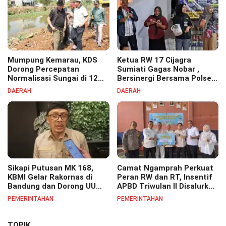
Mumpung Kemarau, KDS
Ketua RW 17 Cijagra
Dorong Percepatan
Sumiati Gagas Nobar ,
Normalisasi Sungai di 12
Bersinergi Bersama Polsek
Kecamatan Tekan Resiko
Bojongsoang Semarakkan
DAERAH
DAERAH
Banjir
Berbagi Doorprize
Sikapi Putusan MK 168,
Camat Ngamprah Perkuat
KBMI Gelar Rakornas di
Peran RW dan RT, Insentif
Bandung dan Dorong UU
APBD Triwulan II Disalurkan
Perlindungan Pekerja
untuk Tingkatkan
PEMERINTAHAN
PEMERINTAHAN
Semangat Pelayanan
Masyarakat
TOPIK