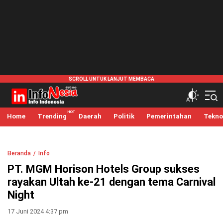
infonesia.me
Info Indonesia
Home
Trending
Daerah
Politik
Pemerintahan
Tekno
Beranda
Info
PT. MGM Horison Hotels Group sukses
rayakan Ultah ke-21 dengan tema Carnival
Night
17 Juni 2024 4:37 pm