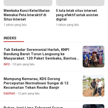
Membuka Kunci Keterlibatan:
5 tata letak situs internet
Memakai Peta Interaktif di
yang efektif untuk asisten
Situs Internet
digital
1 tahun yang lalu
1 tahun yang lalu
INDEKS
Tak Sekadar Seremonial Harlah, KNPI
Bandung Barat Turun Langsung ke
Masyarakat: 120 Paket Sembako, Bantuan
Disabilitas hingga Layanan Kesehatan
INFO
10 jam yang lalu
Gratis
Mumpung Kemarau, KDS Dorong
Percepatan Normalisasi Sungai di 12
Kecamatan Tekan Resiko Banjir
DAERAH
12 jam yang lalu
Bukan Janji Lima Tahunan! Cucun