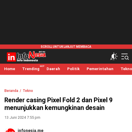
infonesia.me
Info Indonesia
Home
Trending
Daerah
Politik
Pemerintahan
Tekno
Beranda
Tekno
Render casing Pixel Fold 2 dan Pixel 9
menunjukkan kemungkinan desain
13 Juni 2024 7:55 pm
infonesia.me