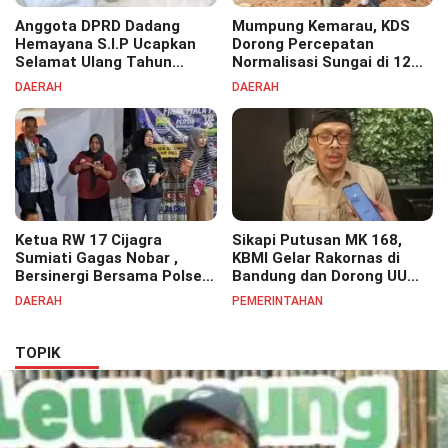
Anggota DPRD Dadang
Mumpung Kemarau, KDS
Hemayana S.I.P Ucapkan
Dorong Percepatan
Selamat Ulang Tahun
Normalisasi Sungai di 12
untuk Bupati Bandung
Kecamatan Tekan Resiko
DAERAH
DAERAH
Bapak H. Dadang Supriatna
Banjir
Ketua RW 17 Cijagra
Sikapi Putusan MK 168,
Sumiati Gagas Nobar ,
KBMI Gelar Rakornas di
Bersinergi Bersama Polsek
Bandung dan Dorong UU
Bojongsoang Semarakkan
Perlindungan Pekerja
DAERAH
PEMERINTAHAN
Berbagi Doorprize
TOPIK