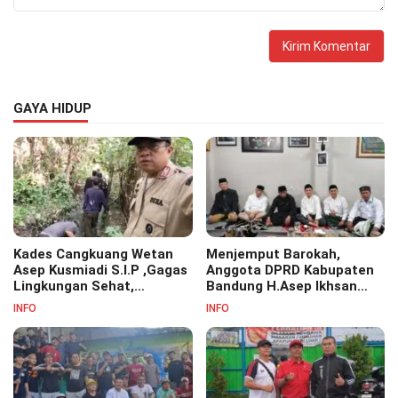
GAYA HIDUP
Kades Cangkuang Wetan
Menjemput Barokah,
Asep Kusmiadi S.I.P ,Gagas
Anggota DPRD Kabupaten
Lingkungan Sehat,
Bandung H.Asep Ikhsan
Bersihkan Saluran Air di RW
S.Pd.M.M Hadiri Haul Akbar
INFO
INFO
07
Masyayikh Pondok
Pesantren Cipasung.