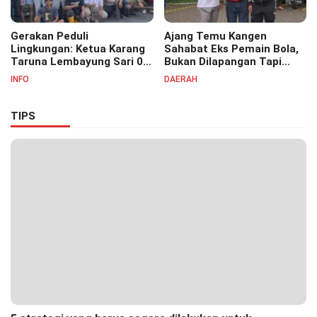
Gerakan Peduli
Ajang Temu Kangen
Lingkungan: Ketua Karang
Sahabat Eks Pemain Bola,
Taruna Lembayung Sari 09
Bukan Dilapangan Tapi
Irvan Permana Ajak
Ditongkrongan
INFO
DAERAH
Ciptakan Lingkungan Asri
dan Nyaman
TIPS