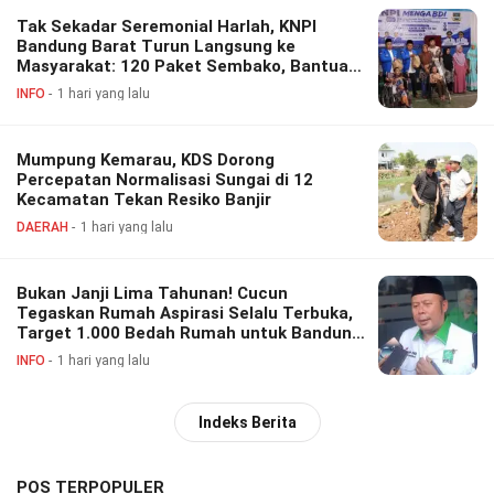
Tak Sekadar Seremonial Harlah, KNPI
Bandung Barat Turun Langsung ke
Masyarakat: 120 Paket Sembako, Bantuan
Disabilitas hingga Layanan Kesehatan
INFO
1 hari yang lalu
Gratis
Mumpung Kemarau, KDS Dorong
Percepatan Normalisasi Sungai di 12
Kecamatan Tekan Resiko Banjir
DAERAH
1 hari yang lalu
Bukan Janji Lima Tahunan! Cucun
Tegaskan Rumah Aspirasi Selalu Terbuka,
Target 1.000 Bedah Rumah untuk Bandung
Barat
INFO
1 hari yang lalu
Indeks Berita
POS TERPOPULER