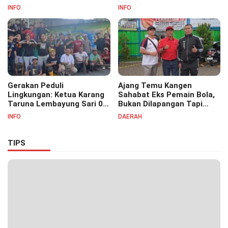
Bersihkan Saluran Air di RW
S.Pd.M.M Hadiri Haul Akbar
INFO
INFO
07
Masyayikh Pondok
Pesantren Cipasung.
Gerakan Peduli
Ajang Temu Kangen
Lingkungan: Ketua Karang
Sahabat Eks Pemain Bola,
Taruna Lembayung Sari 09
Bukan Dilapangan Tapi
Irvan Permana Ajak
Ditongkrongan
INFO
DAERAH
Ciptakan Lingkungan Asri
dan Nyaman
TIPS