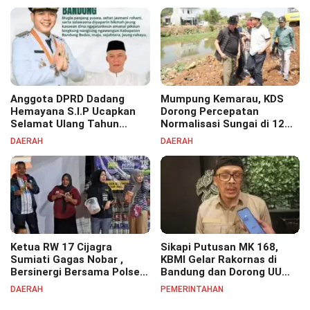
Anggota DPRD Dadang
Mumpung Kemarau, KDS
Hemayana S.I.P Ucapkan
Dorong Percepatan
Selamat Ulang Tahun
Normalisasi Sungai di 12
untuk Bupati Bandung
Kecamatan Tekan Resiko
DAERAH
DAERAH
Bapak H. Dadang Supriatna
Banjir
Ketua RW 17 Cijagra
Sikapi Putusan MK 168,
Sumiati Gagas Nobar ,
KBMI Gelar Rakornas di
Bersinergi Bersama Polsek
Bandung dan Dorong UU
Bojongsoang Semarakkan
Perlindungan Pekerja
DAERAH
PEMERINTAHAN
Berbagi Doorprize