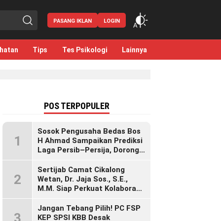
PASANG IKLAN
LOGIN
hatan
Tips
Tes Psikologi
Lainnya
POS TERPOPULER
Sosok Pengusaha Bedas Bos
1
H Ahmad Sampaikan Prediksi
Laga Persib–Persija, Dorong
Bobotoh Dukung di Mana Pun
Berada
Sertijab Camat Cikalong
2
Wetan, Dr. Jaja Sos., S.E.,
M.M. Siap Perkuat Kolaborasi
Demi Cikalong Wetan yang
Lebih Maju dan Sejahtera
Jangan Tebang Pilih! PC FSP
3
KEP SPSI KBB Desak