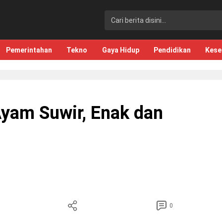
Pemerintahan
Tekno
Gaya Hidup
Pendidikan
Kese
yam Suwir, Enak dan
0