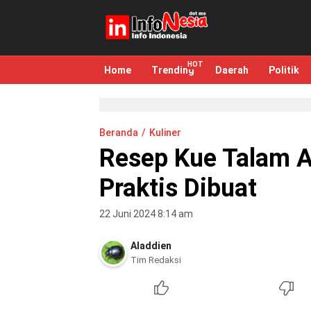
infonesia.me
Info Indonesia
Home
Trending
Daerah
Politik
Beranda
Kuliner
Resep Kue Talam A
Praktis Dibuat
22 Juni 2024 8:14 am
Aladdien
Tim Redaksi