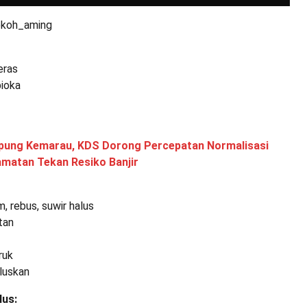
@koh_aming
eras
pioka
ung Kemarau, KDS Dorong Percepatan Normalisasi
amatan Tekan Resiko Banjir
, rebus, suwir halus
tan
ruk
aluskan
lus: