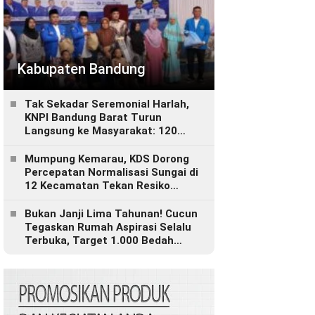
Kabupaten Bandung
Tak Sekadar Seremonial Harlah,
KNPI Bandung Barat Turun
Langsung ke Masyarakat: 120
Paket Sembako, Bantuan
Disabilitas hingga Layanan
Mumpung Kemarau, KDS Dorong
Kesehatan Gratis
Percepatan Normalisasi Sungai di
12 Kecamatan Tekan Resiko
Banjir
Bukan Janji Lima Tahunan! Cucun
Tegaskan Rumah Aspirasi Selalu
Terbuka, Target 1.000 Bedah
Rumah untuk Bandung Barat