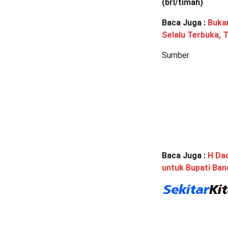
(brl/timah)
Baca Juga :
Buka
Selalu Terbuka, 
Sumber
Baca Juga :
H Da
untuk Bupati Ba