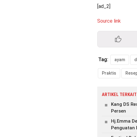
[ad_2]
Source link
Tag:
ayam
d
Praktis
Rese
ARTIKEL TERKAIT
Kang DS Re
Persen
Hj.Emma De
Penguatan 