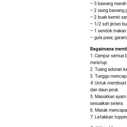
– 5 bawang merah
– 2 siung bawang 
– 2 buah kemiri sa
– 1/2 sdt jinten b
– 1 sendok makan g
– gula pasir, gara
Bagaimana memb
1. Campur semua b
meletup.
2. Tuang adonan k
3. Tunggu mencapai
4. Untuk membuat 
dan daun jeruk.
5. Masukkan ayam s
sesuaikan selera.
6. Masak mencapai
7. Letakkan toppin