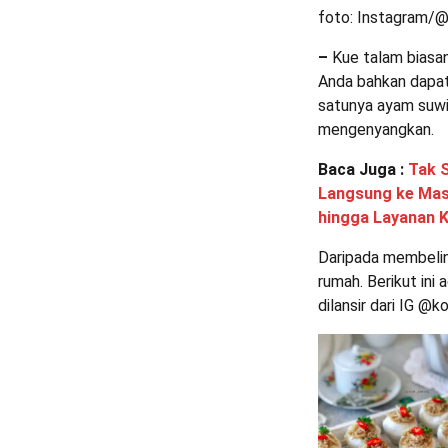
foto: Instagram/
–
Kue talam biasan
Anda bahkan dapat
satunya ayam suwir
mengenyangkan.
Baca Juga :
Tak 
Langsung ke Masy
hingga Layanan 
Daripada membelin
rumah. Berikut ini
dilansir dari IG @