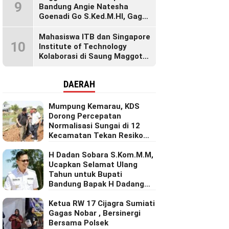
9
Bandung Angie Natesha
Goenadi Go S.Ked.M.HI, Gagas
Gerakan Masyarakat Sehat
Lewat Agenda Senam Pagi
Mahasiswa ITB dan Singapore
10
Institute of Technology
Kolaborasi di Saung Maggot
KBB, Ubah Maggot Jadi
Produk Bernilai Tinggi Lewat
DAERAH
Riset Inovatif
Mumpung Kemarau, KDS
Dorong Percepatan
Normalisasi Sungai di 12
Kecamatan Tekan Resiko
Banjir
H Dadan Sobara S.Kom.M.M,
Ucapkan Selamat Ulang
Tahun untuk Bupati
Bandung Bapak H Dadang
Supriatna
Ketua RW 17 Cijagra Sumiati
Gagas Nobar , Bersinergi
Bersama Polsek