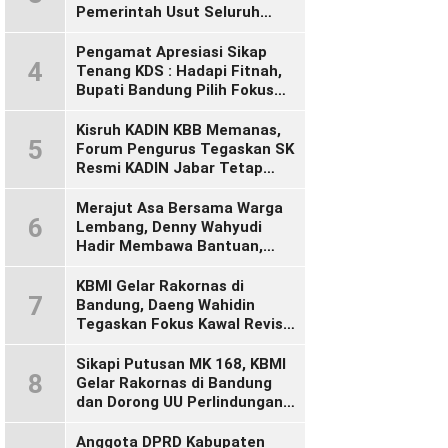
Pemerintah Usut Seluruh
Perusahaan yang Diduga
Langgar Hak Pekerja Pasca
Pengamat Apresiasi Sikap
4
Sidak KDM”
Tenang KDS : Hadapi Fitnah,
Bupati Bandung Pilih Fokus
Bekerja
Kisruh KADIN KBB Memanas,
5
Forum Pengurus Tegaskan SK
Resmi KADIN Jabar Tetap
Sah, Desak KADIN Indonesia
Segera Bertindak
Merajut Asa Bersama Warga
6
Lembang, Denny Wahyudi
Hadir Membawa Bantuan,
Mengawal PIP, dan
Menyalakan Semangat
KBMI Gelar Rakornas di
7
Generasi Muda
Bandung, Daeng Wahidin
Tegaskan Fokus Kawal Revisi
UU Ketenagakerjaan
Sikapi Putusan MK 168, KBMI
8
Gelar Rakornas di Bandung
dan Dorong UU Perlindungan
Pekerja
Anggota DPRD Kabupaten