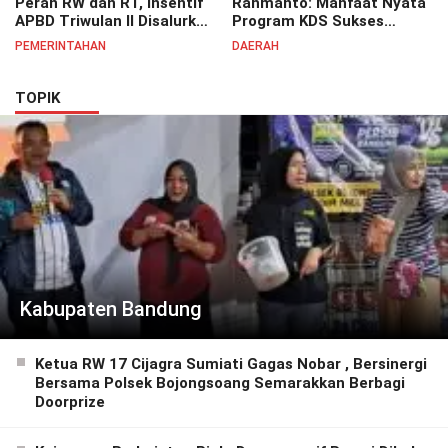
Peran RW dan RT, Insentif
Rahmanto: Manfaat Nyata
APBD Triwulan II Disalurkan
Program KDS Sukses
untuk Tingkatkan
Dirasakan Seluruh Lapisan
PEMERINTAHAN
DAERAH
Semangat Pelayanan
Masyarakat Merata
Masyarakat
Sampai Pelosok.
TOPIK
Kabupaten Bandung
Ketua RW 17 Cijagra Sumiati Gagas Nobar , Bersinergi
Bersama Polsek Bojongsoang Semarakkan Berbagi
Doorprize