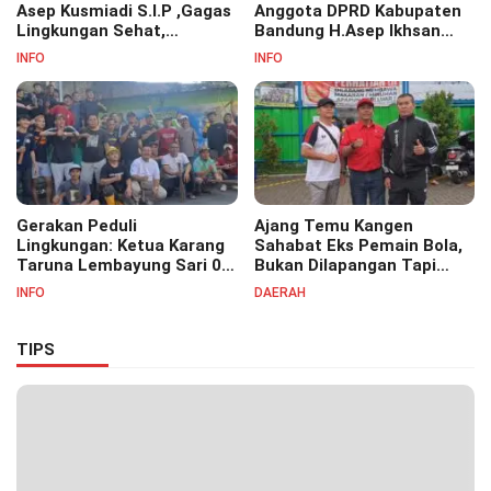
Asep Kusmiadi S.I.P ,Gagas
Anggota DPRD Kabupaten
Lingkungan Sehat,
Bandung H.Asep Ikhsan
Bersihkan Saluran Air di RW
S.Pd.M.M Hadiri Haul Akbar
INFO
INFO
07
Masyayikh Pondok
Pesantren Cipasung.
Gerakan Peduli
Ajang Temu Kangen
Lingkungan: Ketua Karang
Sahabat Eks Pemain Bola,
Taruna Lembayung Sari 09
Bukan Dilapangan Tapi
Irvan Permana Ajak
Ditongkrongan
INFO
DAERAH
Ciptakan Lingkungan Asri
dan Nyaman
TIPS