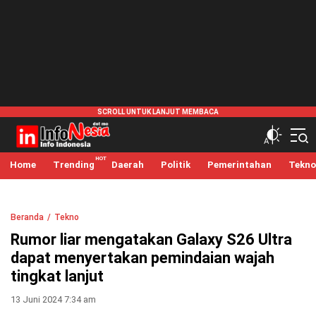
infonesia.me
Info Indonesia
Home
Trending
Daerah
Politik
Pemerintahan
Tekno
Beranda
Tekno
Rumor liar mengatakan Galaxy S26 Ultra
dapat menyertakan pemindaian wajah
tingkat lanjut
13 Juni 2024 7:34 am