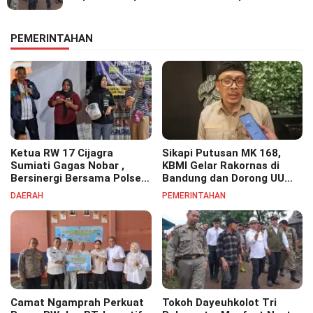
PEMERINTAHAN
Ketua RW 17 Cijagra
Sikapi Putusan MK 168,
Sumiati Gagas Nobar ,
KBMI Gelar Rakornas di
Bersinergi Bersama Polsek
Bandung dan Dorong UU
Bojongsoang Semarakkan
Perlindungan Pekerja
DAERAH
PEMERINTAHAN
Berbagi Doorprize
Camat Ngamprah Perkuat
Tokoh Dayeuhkolot Tri