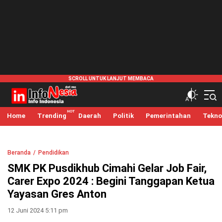
infonesia.me
Info Indonesia
Home
Trending
Daerah
Politik
Pemerintahan
Tekno
Beranda
Pendidikan
SMK PK Pusdikhub Cimahi Gelar Job Fair,
Carer Expo 2024 : Begini Tanggapan Ketua
Yayasan Gres Anton
12 Juni 2024 5:11 pm