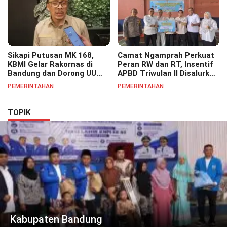
Sikapi Putusan MK 168,
Camat Ngamprah Perkuat
KBMI Gelar Rakornas di
Peran RW dan RT, Insentif
Bandung dan Dorong UU
APBD Triwulan II Disalurkan
Perlindungan Pekerja
untuk Tingkatkan
PEMERINTAHAN
PEMERINTAHAN
Semangat Pelayanan
Masyarakat
TOPIK
Kabupaten Bandung