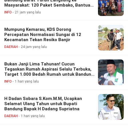
Masyarakat: 120 Paket Sembako, Bantuan
Disabilitas hingga Layanan Kesehatan
INFO
21 jam yang lalu
Gratis
Mumpung Kemarau, KDS Dorong
Percepatan Normalisasi Sungai di 12
Kecamatan Tekan Resiko Banjir
DAERAH
24 jam yang lalu
Bukan Janji Lima Tahunan! Cucun
Tegaskan Rumah Aspirasi Selalu Terbuka,
Target 1.000 Bedah Rumah untuk Bandung
Barat
INFO
1 hari yang lalu
H Dadan Sobara S.Kom.M.M, Ucapkan
Selamat Ulang Tahun untuk Bupati
Bandung Bapak H Dadang Supriatna
DAERAH
1 hari yang lalu