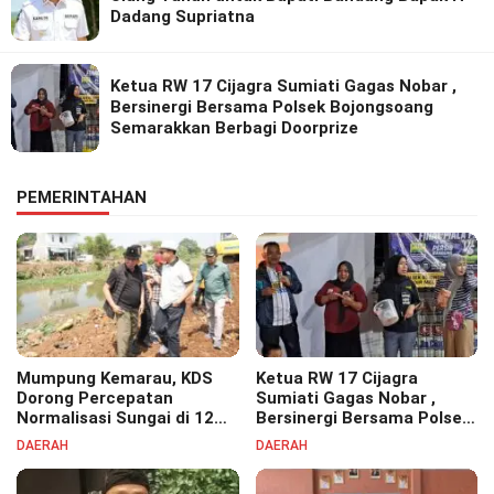
Dadang Supriatna
Ketua RW 17 Cijagra Sumiati Gagas Nobar ,
Bersinergi Bersama Polsek Bojongsoang
Semarakkan Berbagi Doorprize
PEMERINTAHAN
Mumpung Kemarau, KDS
Ketua RW 17 Cijagra
Dorong Percepatan
Sumiati Gagas Nobar ,
Normalisasi Sungai di 12
Bersinergi Bersama Polsek
Kecamatan Tekan Resiko
Bojongsoang Semarakkan
DAERAH
DAERAH
Banjir
Berbagi Doorprize