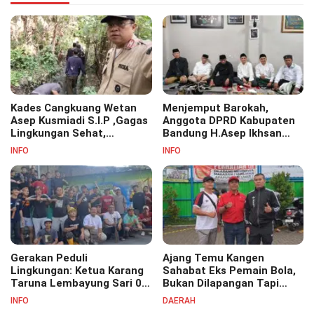
Kades Cangkuang Wetan
Menjemput Barokah,
Asep Kusmiadi S.I.P ,Gagas
Anggota DPRD Kabupaten
Lingkungan Sehat,
Bandung H.Asep Ikhsan
Bersihkan Saluran Air di RW
S.Pd.M.M Hadiri Haul Akbar
INFO
INFO
07
Masyayikh Pondok
Pesantren Cipasung.
Gerakan Peduli
Ajang Temu Kangen
Lingkungan: Ketua Karang
Sahabat Eks Pemain Bola,
Taruna Lembayung Sari 09
Bukan Dilapangan Tapi
Irvan Permana Ajak
Ditongkrongan
INFO
DAERAH
Ciptakan Lingkungan Asri