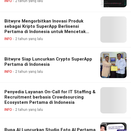
INFO
2 tahun yang lalu
Bitwyre Mengorbitkan Inovasi Produk
sebagai Kripto SuperApp Berlisensi
Pertama di Indonesia untuk Mencetak
Sejarah Baru di 2025
INFO
2 tahun yang lalu
Bitwyre Siap Luncurkan Crypto SuperApp
Pertama di Indonesia
INFO
2 tahun yang lalu
Penyedia Layanan On-Call for IT Staffing &
Recruitment berbasis Crowdsourcing
Ecosystem Pertama di Indonesia
INFO
2 tahun yang lalu
Rupa.AI Luncurkan Studio Foto AI Pertama