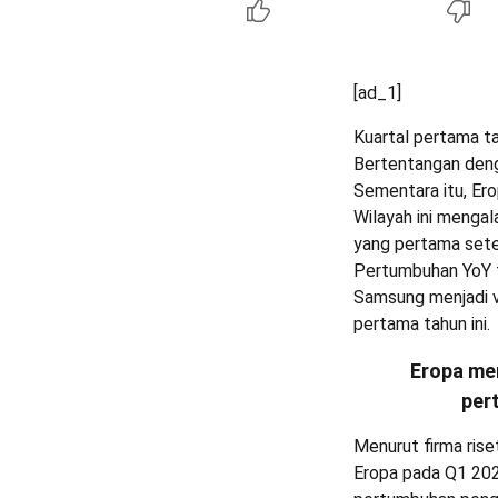
[ad_1]
Kuartal pertama ta
Bertentangan denga
Sementara itu, Er
Wilayah ini mengal
yang pertama sete
Pertumbuhan YoY t
Samsung menjadi v
pertama tahun ini.
Eropa me
per
Menurut firma rise
Eropa pada Q1 202