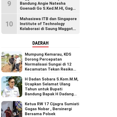
9
Generasi Muda
Bandung Angie Natesha
Goenadi Go S.Ked.M.HI, Gagas
Gerakan Masyarakat Sehat
Lewat Agenda Senam Pagi
Mahasiswa ITB dan Singapore
10
Institute of Technology
Kolaborasi di Saung Maggot
KBB, Ubah Maggot Jadi
Produk Bernilai Tinggi Lewat
DAERAH
Riset Inovatif
Mumpung Kemarau, KDS
Dorong Percepatan
Normalisasi Sungai di 12
Kecamatan Tekan Resiko
Banjir
H Dadan Sobara S.Kom.M.M,
Ucapkan Selamat Ulang
Tahun untuk Bupati
Bandung Bapak H Dadang
Supriatna
Ketua RW 17 Cijagra Sumiati
Gagas Nobar , Bersinergi
Bersama Polsek