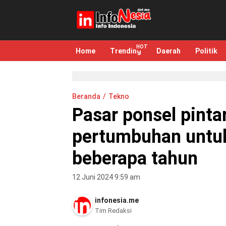
infonesia.me
Info Indonesia
Home
Trending
Daerah
Politik
Beranda
Tekno
Pasar ponsel pint
pertumbuhan untuk
beberapa tahun
12 Juni 2024 9:59 am
infonesia.me
Tim Redaksi