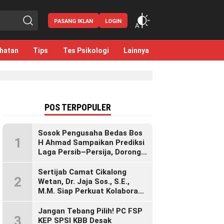
PASANG IKLAN
LOGIN
hatan
Tips
Tes Psikologi
Lainnya
POS TERPOPULER
Sosok Pengusaha Bedas Bos
1
H Ahmad Sampaikan Prediksi
Laga Persib–Persija, Dorong
Bobotoh Dukung di Mana Pun
Berada
Sertijab Camat Cikalong
2
Wetan, Dr. Jaja Sos., S.E.,
M.M. Siap Perkuat Kolaborasi
Demi Cikalong Wetan yang
Lebih Maju dan Sejahtera
Jangan Tebang Pilih! PC FSP
3
KEP SPSI KBB Desak