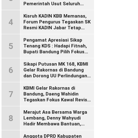
Pemerintah Usut Seluruh
Perusahaan yang Diduga
Langgar Hak Pekerja Pasca
Kisruh KADIN KBB Memanas,
4
Sidak KDM”
Forum Pengurus Tegaskan SK
Resmi KADIN Jabar Tetap
Sah, Desak KADIN Indonesia
Segera Bertindak
Pengamat Apresiasi Sikap
5
Tenang KDS : Hadapi Fitnah,
Bupati Bandung Pilih Fokus
Bekerja
Sikapi Putusan MK 168, KBMI
6
Gelar Rakornas di Bandung
dan Dorong UU Perlindungan
Pekerja
KBMI Gelar Rakornas di
7
Bandung, Daeng Wahidin
Tegaskan Fokus Kawal Revisi
UU Ketenagakerjaan
Merajut Asa Bersama Warga
8
Lembang, Denny Wahyudi
Hadir Membawa Bantuan,
Mengawal PIP, dan
Menyalakan Semangat
Anggota DPRD Kabupaten