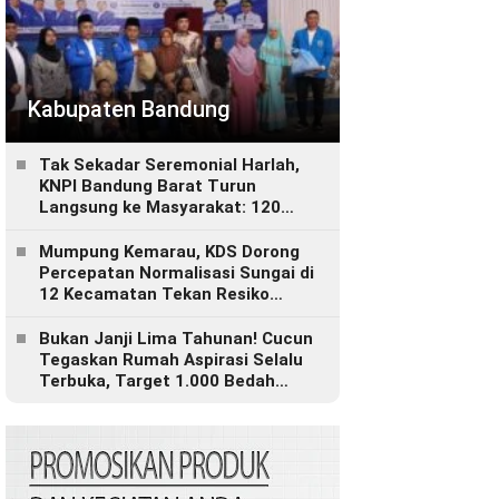
Kabupaten Bandung
Tak Sekadar Seremonial Harlah,
KNPI Bandung Barat Turun
Langsung ke Masyarakat: 120
Paket Sembako, Bantuan
Disabilitas hingga Layanan
Mumpung Kemarau, KDS Dorong
Kesehatan Gratis
Percepatan Normalisasi Sungai di
12 Kecamatan Tekan Resiko
Banjir
Bukan Janji Lima Tahunan! Cucun
Tegaskan Rumah Aspirasi Selalu
Terbuka, Target 1.000 Bedah
Rumah untuk Bandung Barat