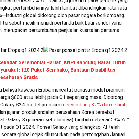
iman sebesar 2% YoY dari 32,4 juta unit pada periode yang
ingkat pertumbuhannya lebih lambat dibandingkan rata-rata
%—industri global didorong oleh pasar negara berkembang.
l tersebut masih menjadi pertanda baik bagi vendor yang
 Ini merupakan pertumbuhan penjualan kuartalan pertama
Sekadar Seremonial Harlah, KNPI Bandung Barat Turun
arakat: 120 Paket Sembako, Bantuan Disabilitas
Kesehatan Gratis
i bahwa kawasan Eropa mencatat pangsa model premium
harga $800 atau lebih) pada Q1 sepanjang masa. Didorong
 Galaxy S24, model premium
menyumbang 32% dari seluruh
alan jajaran produk andalan perusahaan Korea tersebut
at Galaxy S generasi sebelumnya) tumbuh sebesar 58% YoY
nit pada Q1 2024. Ponsel Galaxy yang dilengkapi AI telah
k secara global sejak diluncurkan pada pertengahan Januari.