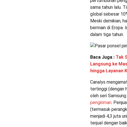
pertumbuhan pengir
sama tahun lalu. T
global sebesar 10
Meski demikian, ha
bermain di Eropa.
dalam tiga tahun.
Baca Juga :
Tak 
Langsung ke Masy
hingga Layanan 
Canalys mengamat
tertinggi (dengan 
oleh seri Samsung
pengiriman
. Penju
(termasuk perangk
menjadi 4,3 juta u
terjual dengan bai