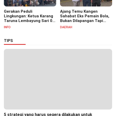
Gerakan Peduli
Ajang Temu Kangen
Lingkungan: Ketua Karang
Sahabat Eks Pemain Bola,
Taruna Lembayung Sari 09
Bukan Dilapangan Tapi
Irvan Permana Ajak
Ditongkrongan
INFO
DAERAH
Ciptakan Lingkungan Asri
dan Nyaman
TIPS
5 strategi yang harus segera dilakukan untuk