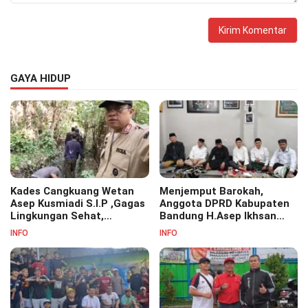
GAYA HIDUP
Kades Cangkuang Wetan
Menjemput Barokah,
Asep Kusmiadi S.I.P ,Gagas
Anggota DPRD Kabupaten
Lingkungan Sehat,
Bandung H.Asep Ikhsan
Bersihkan Saluran Air di RW
S.Pd.M.M Hadiri Haul Akbar
INFO
INFO
07
Masyayikh Pondok
Pesantren Cipasung.