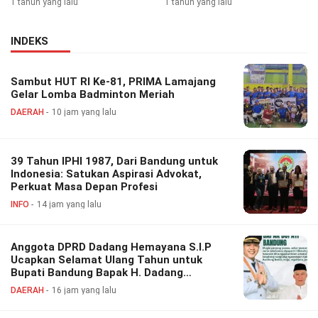
1 tahun yang lalu
1 tahun yang lalu
INDEKS
Sambut HUT RI Ke-81, PRIMA Lamajang
Gelar Lomba Badminton Meriah
DAERAH
10 jam yang lalu
39 Tahun IPHI 1987, Dari Bandung untuk
Indonesia: Satukan Aspirasi Advokat,
Perkuat Masa Depan Profesi
INFO
14 jam yang lalu
Anggota DPRD Dadang Hemayana S.I.P
Ucapkan Selamat Ulang Tahun untuk
Bupati Bandung Bapak H. Dadang
Supriatna
DAERAH
16 jam yang lalu