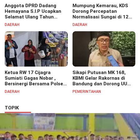
Anggota DPRD Dadang
Mumpung Kemarau, KDS
Hemayana S.I.P Ucapkan
Dorong Percepatan
Selamat Ulang Tahun
Normalisasi Sungai di 12
untuk Bupati Bandung
Kecamatan Tekan Resiko
DAERAH
DAERAH
Bapak H. Dadang Supriatna
Banjir
Ketua RW 17 Cijagra
Sikapi Putusan MK 168,
Sumiati Gagas Nobar ,
KBMI Gelar Rakornas di
Bersinergi Bersama Polsek
Bandung dan Dorong UU
Bojongsoang Semarakkan
Perlindungan Pekerja
DAERAH
PEMERINTAHAN
Berbagi Doorprize
TOPIK