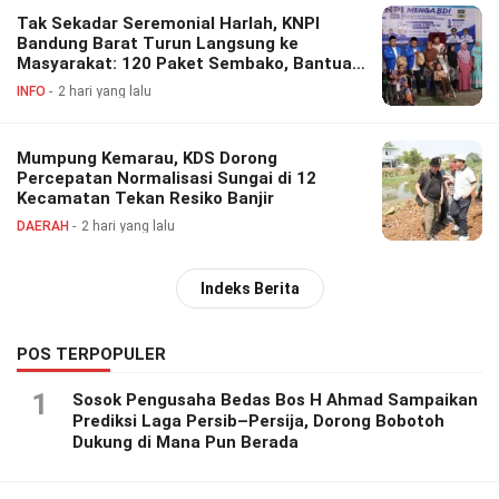
Tak Sekadar Seremonial Harlah, KNPI
Bandung Barat Turun Langsung ke
Masyarakat: 120 Paket Sembako, Bantuan
Disabilitas hingga Layanan Kesehatan
INFO
2 hari yang lalu
Gratis
Mumpung Kemarau, KDS Dorong
Percepatan Normalisasi Sungai di 12
Kecamatan Tekan Resiko Banjir
DAERAH
2 hari yang lalu
Indeks Berita
POS TERPOPULER
1
Sosok Pengusaha Bedas Bos H Ahmad Sampaikan
Prediksi Laga Persib–Persija, Dorong Bobotoh
Dukung di Mana Pun Berada