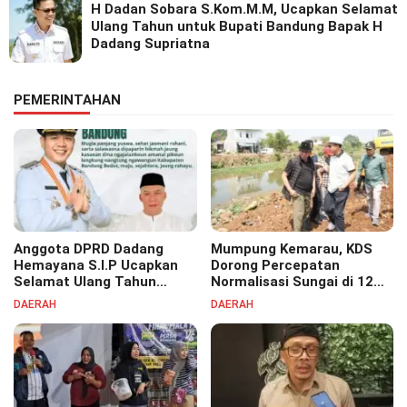
H Dadan Sobara S.Kom.M.M, Ucapkan Selamat
Ulang Tahun untuk Bupati Bandung Bapak H
Dadang Supriatna
PEMERINTAHAN
Anggota DPRD Dadang
Mumpung Kemarau, KDS
Hemayana S.I.P Ucapkan
Dorong Percepatan
Selamat Ulang Tahun
Normalisasi Sungai di 12
untuk Bupati Bandung
Kecamatan Tekan Resiko
DAERAH
DAERAH
Bapak H. Dadang Supriatna
Banjir