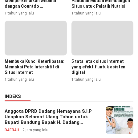
Memperkenalkan webinar
Panduan Mudah Membangun
dengan Countdo …
Situs untuk Pelatih Nutrisi
1 tahun yang lalu
1 tahun yang lalu
Membuka Kunci Keterlibatan:
5 tata letak situs internet
Memakai Peta Interaktif di
yang efektif untuk asisten
Situs Internet
digital
1 tahun yang lalu
1 tahun yang lalu
INDEKS
Anggota DPRD Dadang Hemayana S.I.P
Ucapkan Selamat Ulang Tahun untuk
Bupati Bandung Bapak H. Dadang
Supriatna
DAERAH
2 jam yang lalu