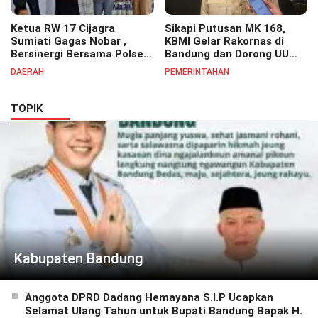
Ketua RW 17 Cijagra
Sikapi Putusan MK 168,
Sumiati Gagas Nobar ,
KBMI Gelar Rakornas di
Bersinergi Bersama Polsek
Bandung dan Dorong UU
Bojongsoang Semarakkan
Perlindungan Pekerja
DAERAH
PEMERINTAHAN
Berbagi Doorprize
TOPIK
Kabupaten Bandung
Anggota DPRD Dadang Hemayana S.I.P Ucapkan
Selamat Ulang Tahun untuk Bupati Bandung Bapak H.