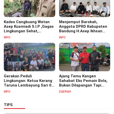
Kades Cangkuang Wetan
Menjemput Barokah,
Asep Kusmiadi S.I.P ,Gagas
Anggota DPRD Kabupaten
Lingkungan Sehat,
Bandung H.Asep Ikhsan
Bersihkan Saluran Air di RW
S.Pd.M.M Hadiri Haul Akbar
INFO
INFO
07
Masyayikh Pondok
Pesantren Cipasung.
Gerakan Peduli
Ajang Temu Kangen
Lingkungan: Ketua Karang
Sahabat Eks Pemain Bola,
Taruna Lembayung Sari 09
Bukan Dilapangan Tapi
Irvan Permana Ajak
Ditongkrongan
INFO
DAERAH
Ciptakan Lingkungan Asri
dan Nyaman
TIPS