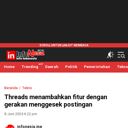
infonesia.me
Info Indonesia
Home
Trending
Daerah
Politik
Pemerintahan
Tekno
Beranda
Tekno
Threads menambahkan fitur dengan
gerakan menggesek postingan
8 Juni 2024 6:22 pm
infonesia.me