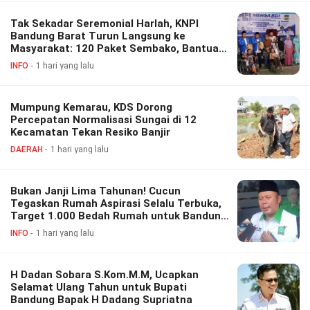
Tak Sekadar Seremonial Harlah, KNPI
Bandung Barat Turun Langsung ke
Masyarakat: 120 Paket Sembako, Bantuan
Disabilitas hingga Layanan Kesehatan
INFO
1 hari yang lalu
Gratis
Mumpung Kemarau, KDS Dorong
Percepatan Normalisasi Sungai di 12
Kecamatan Tekan Resiko Banjir
DAERAH
1 hari yang lalu
Bukan Janji Lima Tahunan! Cucun
Tegaskan Rumah Aspirasi Selalu Terbuka,
Target 1.000 Bedah Rumah untuk Bandung
Barat
INFO
1 hari yang lalu
H Dadan Sobara S.Kom.M.M, Ucapkan
Selamat Ulang Tahun untuk Bupati
Bandung Bapak H Dadang Supriatna