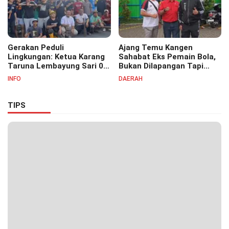
Gerakan Peduli
Ajang Temu Kangen
Lingkungan: Ketua Karang
Sahabat Eks Pemain Bola,
Taruna Lembayung Sari 09
Bukan Dilapangan Tapi
Irvan Permana Ajak
Ditongkrongan
INFO
DAERAH
Ciptakan Lingkungan Asri
dan Nyaman
TIPS