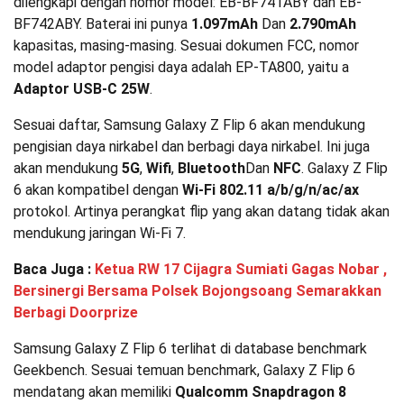
dilengkapi dengan nomor model: EB-BF741ABY dan EB-
BF742ABY. Baterai ini punya
1.097mAh
Dan
2.790mAh
kapasitas, masing-masing. Sesuai dokumen FCC, nomor
model adaptor pengisi daya adalah EP-TA800, yaitu a
Adaptor USB-C 25W
.
Sesuai daftar, Samsung Galaxy Z Flip 6 akan mendukung
pengisian daya nirkabel dan berbagi daya nirkabel. Ini juga
akan mendukung
5G
,
Wifi
,
Bluetooth
Dan
NFC
. Galaxy Z Flip
6 akan kompatibel dengan
Wi-Fi 802.11 a/b/g/n/ac/ax
protokol. Artinya perangkat flip yang akan datang tidak akan
mendukung jaringan Wi-Fi 7.
Baca Juga :
Ketua RW 17 Cijagra Sumiati Gagas Nobar ,
Bersinergi Bersama Polsek Bojongsoang Semarakkan
Berbagi Doorprize
Samsung Galaxy Z Flip 6 terlihat di database benchmark
Geekbench. Sesuai temuan benchmark, Galaxy Z Flip 6
mendatang akan memiliki
Qualcomm Snapdragon 8