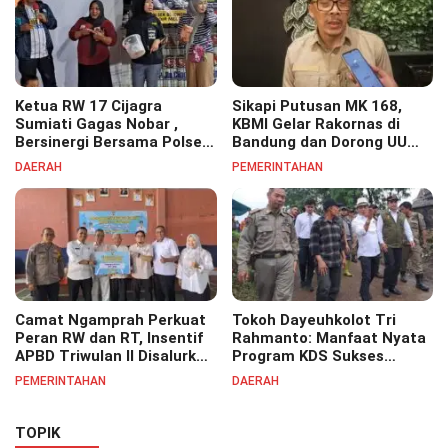
Ketua RW 17 Cijagra
Sikapi Putusan MK 168,
Sumiati Gagas Nobar ,
KBMI Gelar Rakornas di
Bersinergi Bersama Polsek
Bandung dan Dorong UU
Bojongsoang Semarakkan
Perlindungan Pekerja
DAERAH
PEMERINTAHAN
Berbagi Doorprize
Camat Ngamprah Perkuat
Tokoh Dayeuhkolot Tri
Peran RW dan RT, Insentif
Rahmanto: Manfaat Nyata
APBD Triwulan II Disalurkan
Program KDS Sukses
untuk Tingkatkan
Dirasakan Seluruh Lapisan
PEMERINTAHAN
DAERAH
Semangat Pelayanan
Masyarakat Merata
Masyarakat
Sampai Pelosok.
TOPIK