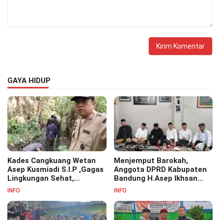
GAYA HIDUP
Kades Cangkuang Wetan
Menjemput Barokah,
Asep Kusmiadi S.I.P ,Gagas
Anggota DPRD Kabupaten
Lingkungan Sehat,
Bandung H.Asep Ikhsan
Bersihkan Saluran Air di RW
S.Pd.M.M Hadiri Haul Akbar
INFO
INFO
07
Masyayikh Pondok
Pesantren Cipasung.