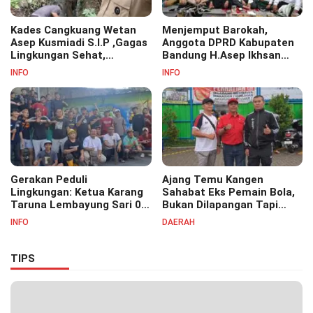
Kades Cangkuang Wetan
Menjemput Barokah,
Asep Kusmiadi S.I.P ,Gagas
Anggota DPRD Kabupaten
Lingkungan Sehat,
Bandung H.Asep Ikhsan
Bersihkan Saluran Air di RW
S.Pd.M.M Hadiri Haul Akbar
INFO
INFO
07
Masyayikh Pondok
Pesantren Cipasung.
Gerakan Peduli
Ajang Temu Kangen
Lingkungan: Ketua Karang
Sahabat Eks Pemain Bola,
Taruna Lembayung Sari 09
Bukan Dilapangan Tapi
Irvan Permana Ajak
Ditongkrongan
INFO
DAERAH
Ciptakan Lingkungan Asri
dan Nyaman
TIPS