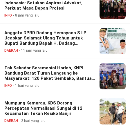
Indonesia: Satukan Aspirasi Advokat,
Perkuat Masa Depan Profesi
INFO
8 jam yang lalu
Anggota DPRD Dadang Hemayana S.I.P
Ucapkan Selamat Ulang Tahun untuk
Bupati Bandung Bapak H. Dadang
Supriatna
DAERAH
11 jam yang lalu
Tak Sekadar Seremonial Harlah, KNPI
Bandung Barat Turun Langsung ke
Masyarakat: 120 Paket Sembako, Bantuan
Disabilitas hingga Layanan Kesehatan
INFO
1 hari yang lalu
Gratis
Mumpung Kemarau, KDS Dorong
Percepatan Normalisasi Sungai di 12
Kecamatan Tekan Resiko Banjir
DAERAH
2 hari yang lalu