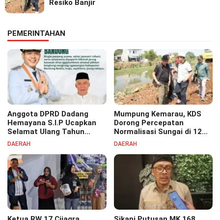
Resiko Banjir
PEMERINTAHAN
Anggota DPRD Dadang
Mumpung Kemarau, KDS
Hemayana S.I.P Ucapkan
Dorong Percepatan
Selamat Ulang Tahun
Normalisasi Sungai di 12
untuk Bupati Bandung
Kecamatan Tekan Resiko
DAERAH
DAERAH
Bapak H. Dadang Supriatna
Banjir
Ketua RW 17 Cijagra
Sikapi Putusan MK 168,