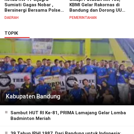
Sumiati Gagas Nobar ,
KBMI Gelar Rakornas di
Bersinergi Bersama Polsek
Bandung dan Dorong UU
Bojongsoang Semarakkan
Perlindungan Pekerja
DAERAH
PEMERINTAHAN
Berbagi Doorprize
TOPIK
Kabupaten Bandung
Sambut HUT RI Ke-81, PRIMA Lamajang Gelar Lomba
Badminton Meriah
39 Tahun IPHI 1987, Dari Bandung untuk Indonesia: