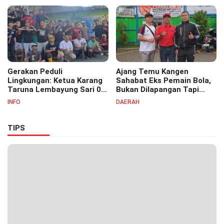
07
Masyayikh Pondok
Pesantren Cipasung.
Gerakan Peduli
Ajang Temu Kangen
Lingkungan: Ketua Karang
Sahabat Eks Pemain Bola,
Taruna Lembayung Sari 09
Bukan Dilapangan Tapi
Irvan Permana Ajak
Ditongkrongan
INFO
DAERAH
Ciptakan Lingkungan Asri
dan Nyaman
TIPS