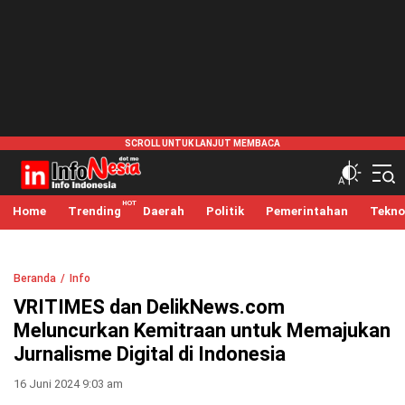
infonesia.me
Info Indonesia
Home
Trending
Daerah
Politik
Pemerintahan
Tekno
Beranda
Info
VRITIMES dan DelikNews.com
Meluncurkan Kemitraan untuk Memajukan
Jurnalisme Digital di Indonesia
16 Juni 2024 9:03 am