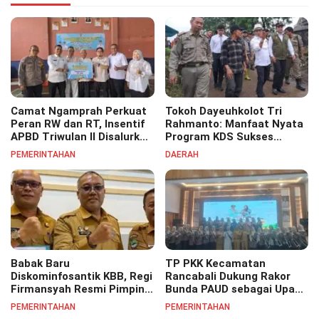
Camat Ngamprah Perkuat
Tokoh Dayeuhkolot Tri
Peran RW dan RT, Insentif
Rahmanto: Manfaat Nyata
APBD Triwulan II Disalurkan
Program KDS Sukses
untuk Tingkatkan
Dirasakan Seluruh Lapisan
PEMERINTAHAN
DAERAH
Semangat Pelayanan
Masyarakat Merata
Masyarakat
Sampai Pelosok.
Babak Baru
TP PKK Kecamatan
Diskominfosantik KBB, Regi
Rancabali Dukung Rakor
Firmansyah Resmi Pimpin
Bunda PAUD sebagai Upaya
Bidang IKP Perkuat
Penguatan Kualitas PAUD
PEMERINTAHAN
PEMERINTAHAN
Pelayanan Informasi Publik
di Daerah