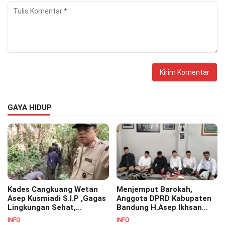
GAYA HIDUP
Kades Cangkuang Wetan
Menjemput Barokah,
Asep Kusmiadi S.I.P ,Gagas
Anggota DPRD Kabupaten
Lingkungan Sehat,
Bandung H.Asep Ikhsan
Bersihkan Saluran Air di RW
S.Pd.M.M Hadiri Haul Akbar
INFO
INFO