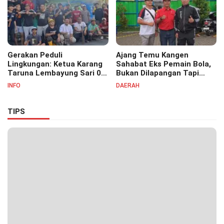
Gerakan Peduli
Ajang Temu Kangen
Lingkungan: Ketua Karang
Sahabat Eks Pemain Bola,
Taruna Lembayung Sari 09
Bukan Dilapangan Tapi
Irvan Permana Ajak
Ditongkrongan
INFO
DAERAH
Ciptakan Lingkungan Asri
dan Nyaman
TIPS