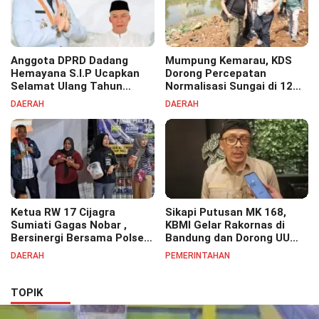
Anggota DPRD Dadang
Mumpung Kemarau, KDS
Hemayana S.I.P Ucapkan
Dorong Percepatan
Selamat Ulang Tahun
Normalisasi Sungai di 12
untuk Bupati Bandung
Kecamatan Tekan Resiko
DAERAH
DAERAH
Bapak H. Dadang Supriatna
Banjir
Ketua RW 17 Cijagra
Sikapi Putusan MK 168,
Sumiati Gagas Nobar ,
KBMI Gelar Rakornas di
Bersinergi Bersama Polsek
Bandung dan Dorong UU
Bojongsoang Semarakkan
Perlindungan Pekerja
DAERAH
PEMERINTAHAN
Berbagi Doorprize
TOPIK