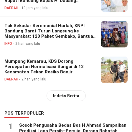
Bupati Bandung Bapak H. Dadang
Supriatna
DAERAH
13 jam yang lalu
Tak Sekadar Seremonial Harlah, KNPI
Bandung Barat Turun Langsung ke
Masyarakat: 120 Paket Sembako, Bantuan
Disabilitas hingga Layanan Kesehatan
INFO
2 hari yang lalu
Gratis
Mumpung Kemarau, KDS Dorong
Percepatan Normalisasi Sungai di 12
Kecamatan Tekan Resiko Banjir
DAERAH
2 hari yang lalu
Indeks Berita
POS TERPOPULER
1
Sosok Pengusaha Bedas Bos H Ahmad Sampaikan
Prediksi Laga Persib–Persija, Dorong Bobotoh