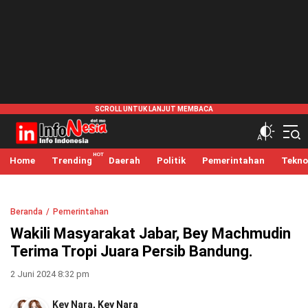
infonesia.me
Info Indonesia
Home
Trending
Daerah
Politik
Pemerintahan
Tekno
Beranda
Pemerintahan
Wakili Masyarakat Jabar, Bey Machmudin
Terima Tropi Juara Persib Bandung.
2 Juni 2024 8:32 pm
Key Nara
,
Key Nara