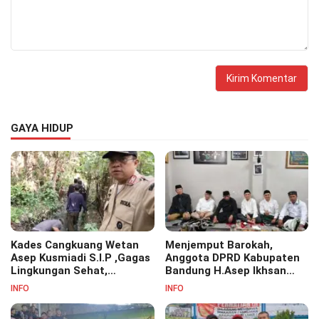
GAYA HIDUP
Kades Cangkuang Wetan
Menjemput Barokah,
Asep Kusmiadi S.I.P ,Gagas
Anggota DPRD Kabupaten
Lingkungan Sehat,
Bandung H.Asep Ikhsan
Bersihkan Saluran Air di RW
S.Pd.M.M Hadiri Haul Akbar
INFO
INFO
07
Masyayikh Pondok
Pesantren Cipasung.